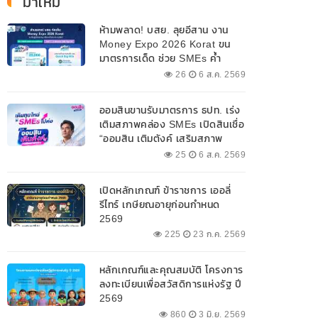
มาใหม่
ห้ามพลาด! บสย. ลุยอีสาน งาน
Money Expo 2026 Korat ขน
มาตรการเด็ด ช่วย SMEs ค้ำ
ประกันสินเชื่อ-แก้หนี้ 7-9 ส.ค. 69
26
6 ส.ค. 2569
ออมสินขานรับมาตรการ ธปท. เร่ง
เติมสภาพคล่อง SMEs เปิดสินเชื่อ
“ออมสิน เติมตังค์ เสริมสภาพ
คล่อง” วงเงินรวม 2,000
25
6 ส.ค. 2569
ลบ.สนับสนุนเงินทุนหมุนเวียน
วงเงินกู้สูงสุด 100% ของหลัก
เปิดหลักเกณฑ์ ข้าราชการ เออลี่
ประกัน ผ่อนนานสูงสุด 10 ปี
รีไทร์ เกษียณอายุก่อนกำหนด
2569
225
23 ก.ค. 2569
หลักเกณฑ์และคุณสมบัติ โครงการ
ลงทะเบียนเพื่อสวัสดิการแห่งรัฐ ปี
2569
860
3 มิ.ย. 2569