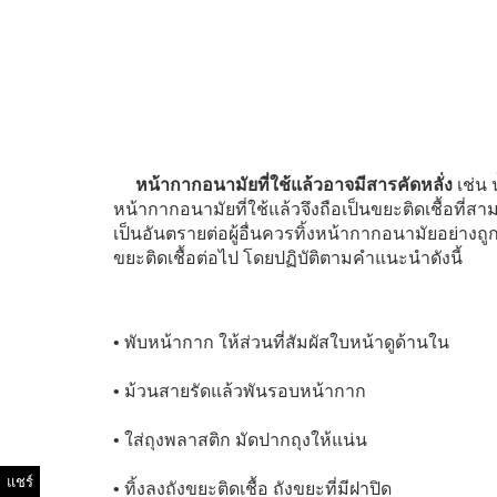
หน้ากากอนามัยที่ใช้แล้วอาจมีสารคัดหลั่ง
เช่น 
หน้ากากอนามัยที่ใช้แล้วจึงถือเป็นขยะติดเชื้อที่สาม
เป็นอันตรายต่อผู้อื่นควรทิ้งหน้ากากอนามัยอย่างถู
ขยะติดเชื้อต่อไป โดยปฏิบัติตามคำแนะนำดังนี้
• พับหน้ากาก ให้ส่วนที่สัมผัสใบหน้าดูด้านใน
• ม้วนสายรัดแล้วพันรอบหน้ากาก
• ใส่ถุงพลาสติก มัดปากถุงให้แน่น
แชร์
• ทิ้งลงถังขยะติดเชื้อ ถังขยะที่มีฝาปิด