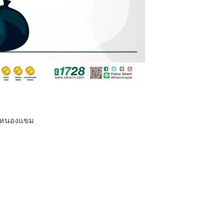
ล หนองแขม