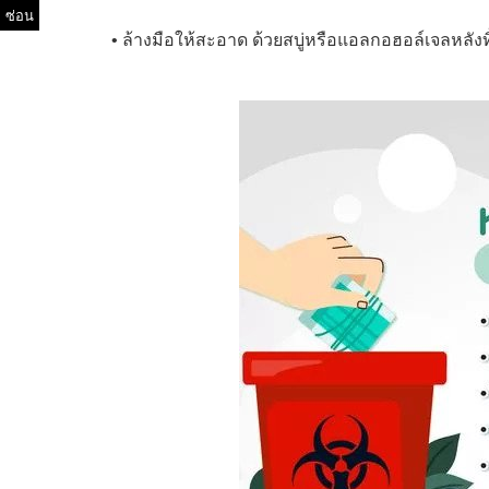
ซ่อน
• ล้างมือให้สะอาด ด้วยสบู่หรือแอลกอฮอล์เจลหลังทิ้