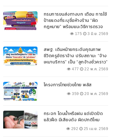
กรมการขนส่งทางบก เตือน การใช้
ป้ายแดงที่ระบุชื่อห้างร้าน “ผิด
กฎหมาย” พร้อมแนะวิธีการตรวจ
สอบป้ายแดงที่ถูกต้อง
175
3 มิ.ย. 2569
สพฐ. เดินหน้ายกระดับคุณภาพ
ชีวิตครูอัตราจ้าง ปรับสถานะ “จ้าง
เหมาบริการ” เป็น “ลูกจ้างชั่วคราว”
477
22 พ.ค. 2569
โครงการไทยช่วยไทย พลัส
359
20 พ.ค. 2569
กระจก โดนน้ำหรือฝน แต่เปิดปัด
แล้วฝืด มีเสียงดัง ผิดปกติไหม
292
25 เม.ย. 2569