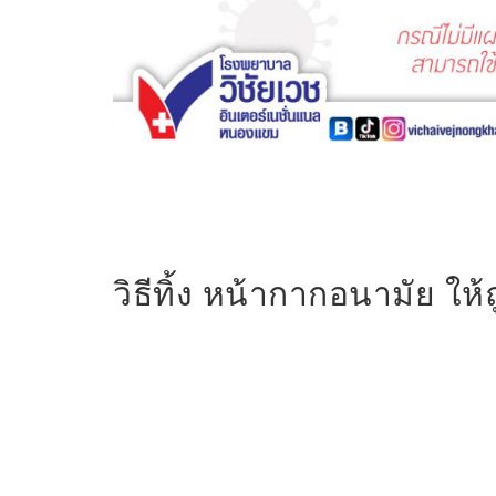
วิธีทิ้ง หน้ากากอนามัย ใ