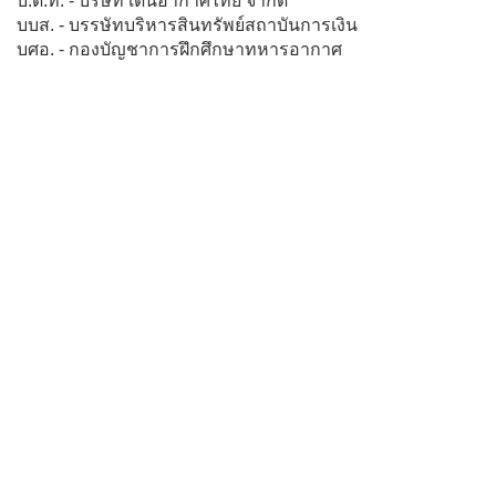
บ.ด.ท. - บริษัท เดินอากาศไทย จำกัด
บบส. - บรรษัทบริหารสินทรัพย์สถาบันการเงิน
บศอ. - กองบัญชาการฝึกศึกษาทหารอากาศ