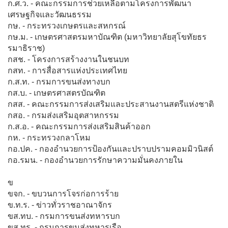
ก.ศ.ว. - คณะกรรมการช่วยเหลือตามโครงการพัฒนา
เศรษฐกิจและวัฒนธรรม
กษ. - กระทรวงเกษตรและสหกรณ์
กษ.ม. - เกษตรศาสตรมหาบัณฑิต (มหาวิทยาลัยสุโขทัยธร
รมาธิราช)
กสช. - โครงการสร้างงานในชนบท
กสท. - การสื่อสารแห่งประเทศไทย
ก.ส.ท. - กรมการขนส่งทางบก
กส.บ. - เกษตรศาสตรบัณฑิต
กสส. - คณะกรรมการส่งเสริมและประสานงานสตรีแห่งชาติ
กสอ. - กรมส่งเสริมอุตสาหกรรม
ก.ส.อ. - คณะกรรมการส่งเสริมสินค้าออก
กห. - กระทรวงกลาโหม
กอ.ปค. - กองอำนวยการป้องกันและปราบปรามคอมมิวนิสต์
กอ.รมน. - กองอำนวยการรักษาความมั่นคงภายใน
ข
ขจก. - ขบวนการโจรก่อการร้าย
ข.ท.ร. - ข่าวทั่วราชอาณาจักร
ขส.ทบ. - กรมการขนส่งทหารบก
ขส.ทร. - กรมการขนส่งทหารเรือ