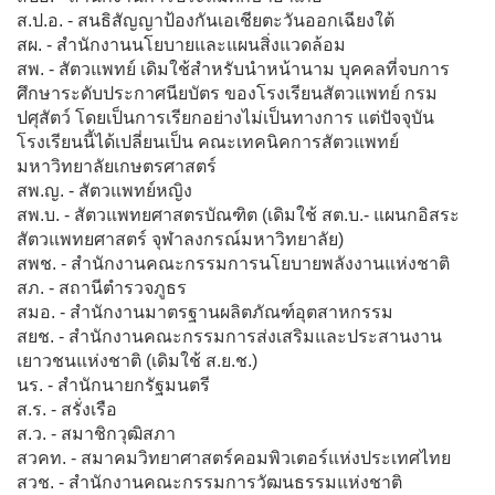
ส.ป.อ. - สนธิสัญญาป้องกันเอเชียตะวันออกเฉียงใต้
สผ. - สำนักงานนโยบายและแผนสิ่งแวดล้อม
สพ. - สัตวแพทย์ เดิมใช้สำหรับนำหน้านาม บุคคลที่จบการ
ศึกษาระดับประกาศนียบัตร ของโรงเรียนสัตวแพทย์ กรม
ปศุสัตว์ โดยเป็นการเรียกอย่างไม่เป็นทางการ แต่ปัจจุบัน
โรงเรียนนี้ได้เปลี่ยนเป็น คณะเทคนิคการสัตวแพทย์
มหาวิทยาลัยเกษตรศาสตร์
สพ.ญ. - สัตวแพทย์หญิง
สพ.บ. - สัตวแพทยศาสตรบัณฑิต (เดิมใช้ สต.บ.- แผนกอิสระ
สัตวแพทยศาสตร์ จุฬาลงกรณ์มหาวิทยาลัย)
สพช. - สำนักงานคณะกรรมการนโยบายพลังงานแห่งชาติ
สภ. - สถานีตำรวจภูธร
สมอ. - สำนักงานมาตรฐานผลิตภัณฑ์อุตสาหกรรม
สยช. - สำนักงานคณะกรรมการส่งเสริมและประสานงาน
เยาวชนแห่งชาติ (เดิมใช้ ส.ย.ช.)
นร. - สำนักนายกรัฐมนตรี
ส.ร. - สรั่งเรือ
ส.ว. - สมาชิกวุฒิสภา
สวคท. - สมาคมวิทยาศาสตร์คอมพิวเตอร์แห่งประเทศไทย
สวช. - สำนักงานคณะกรรมการวัฒนธรรมแห่งชาติ