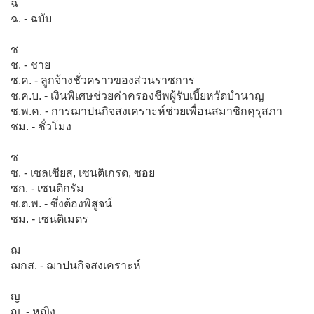
ฉ
ฉ. - ฉบับ
ช
ช. - ชาย
ช.ค. - ลูกจ้างชั่วคราวของส่วนราชการ
ช.ค.บ. - เงินพิเศษช่วยค่าครองชีพผู้รับเบี้ยหวัดบำนาญ
ช.พ.ค. - การฌาปนกิจสงเคราะห์ช่วยเพื่อนสมาชิกคุรุสภา
ชม. - ชั่วโมง
ซ
ซ. - เซลเซียส, เซนติเกรด, ซอย
ซก. - เซนติกรัม
ซ.ต.พ. - ซึ่งต้องพิสูจน์
ซม. - เซนติเมตร
ฌ
ฌกส. - ฌาปนกิจสงเคราะห์
ญ
ญ. - หญิง