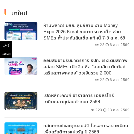
มาใหม่
ห้ามพลาด! บสย. ลุยอีสาน งาน Money
Expo 2026 Korat ขนมาตรการเด็ด ช่วย
SMEs ค้ำประกันสินเชื่อ-แก้หนี้ 7-9 ส.ค. 69
23
6 ส.ค. 2569
แชร์
แสดง
ออมสินขานรับมาตรการ ธปท. เร่งเติมสภาพ
คล่อง SMEs เปิดสินเชื่อ “ออมสิน เติมตังค์
เสริมสภาพคล่อง” วงเงินรวม 2,000
ลบ.สนับสนุนเงินทุนหมุนเวียนวงเงินกู้สูงสุด
22
6 ส.ค. 2569
100% ของหลักประกัน ผ่อนนานสูงสุด 10 ปี
เปิดหลักเกณฑ์ ข้าราชการ เออลี่รีไทร์
เกษียณอายุก่อนกำหนด 2569
223
23 ก.ค. 2569
หลักเกณฑ์และคุณสมบัติ โครงการลงทะเบียน
เพื่อสวัสดิการแห่งรัฐ ปี 2569