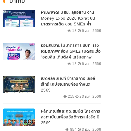
มาใหม่
ห้ามพลาด! บสย. ลุยอีสาน งาน
Money Expo 2026 Korat ขน
มาตรการเด็ด ช่วย SMEs ค้ำ
ประกันสินเชื่อ-แก้หนี้ 7-9 ส.ค. 69
18
6 ส.ค. 2569
ออมสินขานรับมาตรการ ธปท. เร่ง
เติมสภาพคล่อง SMEs เปิดสินเชื่อ
“ออมสิน เติมตังค์ เสริมสภาพ
คล่อง” วงเงินรวม 2,000
18
6 ส.ค. 2569
ลบ.สนับสนุนเงินทุนหมุนเวียน
วงเงินกู้สูงสุด 100% ของหลัก
เปิดหลักเกณฑ์ ข้าราชการ เออลี่
ประกัน ผ่อนนานสูงสุด 10 ปี
รีไทร์ เกษียณอายุก่อนกำหนด
2569
215
23 ก.ค. 2569
หลักเกณฑ์และคุณสมบัติ โครงการ
ลงทะเบียนเพื่อสวัสดิการแห่งรัฐ ปี
2569
854
3 มิ.ย. 2569