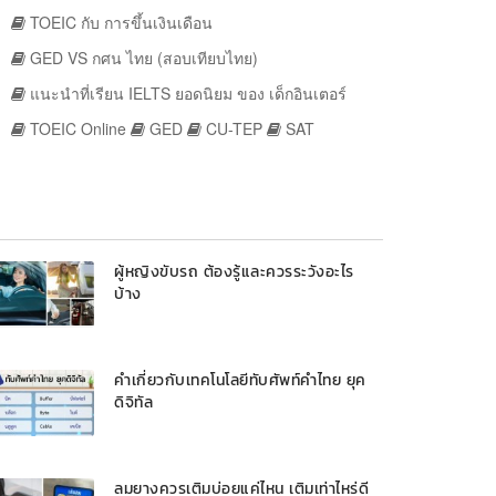
TOEIC กับ การขึ้นเงินเดือน
GED VS กศน ไทย (สอบเทียบไทย)
แนะนำที่เรียน IELTS ยอดนิยม ของ เด็กอินเตอร์
TOEIC Online
GED
CU-TEP
SAT
ผู้หญิงขับรถ ต้องรู้และควรระวังอะไร
บ้าง
คำเกี่ยวกับเทคโนโลยีทับศัพท์คำไทย ยุค
ดิจิทัล
ลมยางควรเติมบ่อยแค่ไหน เติมเท่าไหร่ดี