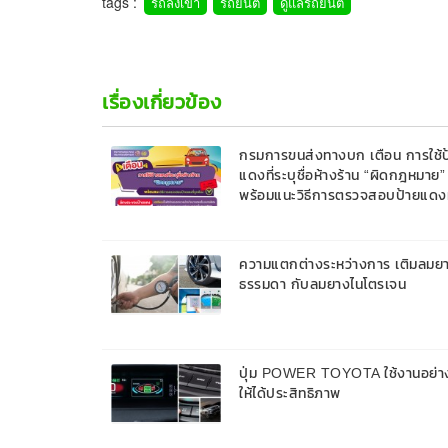
tags :
รถลงเขา
รถยนต์
ดูแลรถยนต์
เรื่องเกี่ยวข้อง
กรมการขนส่งทางบก เตือน การใช้ป
แดงที่ระบุชื่อห้างร้าน “ผิดกฎหมาย”
พร้อมแนะวิธีการตรวจสอบป้ายแดงท
ถูกต้อง
ความแตกต่างระหว่างการ เติมลมย
ธรรมดา กับลมยางไนโตรเจน
ปุ่ม POWER TOYOTA ใช้งานอย่า
ให้ได้ประสิทธิภาพ