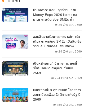
มาใหม่
ห้ามพลาด! บสย. ลุยอีสาน งาน
Money Expo 2026 Korat ขน
มาตรการเด็ด ช่วย SMEs ค้ำ
ประกันสินเชื่อ-แก้หนี้ 7-9 ส.ค. 69
26
6 ส.ค. 2569
ออมสินขานรับมาตรการ ธปท. เร่ง
เติมสภาพคล่อง SMEs เปิดสินเชื่อ
“ออมสิน เติมตังค์ เสริมสภาพ
คล่อง” วงเงินรวม 2,000
24
6 ส.ค. 2569
ลบ.สนับสนุนเงินทุนหมุนเวียน
วงเงินกู้สูงสุด 100% ของหลัก
เปิดหลักเกณฑ์ ข้าราชการ เออลี่
ประกัน ผ่อนนานสูงสุด 10 ปี
รีไทร์ เกษียณอายุก่อนกำหนด
2569
224
23 ก.ค. 2569
หลักเกณฑ์และคุณสมบัติ โครงการ
ลงทะเบียนเพื่อสวัสดิการแห่งรัฐ ปี
2569
859
3 มิ.ย. 2569