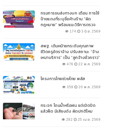
กรมการขนส่งทางบก เตือน การใช้
ป้ายแดงที่ระบุชื่อห้างร้าน “ผิด
กฎหมาย” พร้อมแนะวิธีการตรวจ
สอบป้ายแดงที่ถูกต้อง
174
3 มิ.ย. 2569
สพฐ. เดินหน้ายกระดับคุณภาพ
ชีวิตครูอัตราจ้าง ปรับสถานะ “จ้าง
เหมาบริการ” เป็น “ลูกจ้างชั่วคราว”
476
22 พ.ค. 2569
โครงการไทยช่วยไทย พลัส
359
20 พ.ค. 2569
กระจก โดนน้ำหรือฝน แต่เปิดปัด
แล้วฝืด มีเสียงดัง ผิดปกติไหม
292
25 เม.ย. 2569