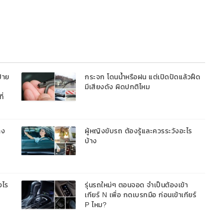
้าย
กระจก โดนน้ำหรือฝน แต่เปิดปัดแล้วฝืด
มีเสียงดัง ผิดปกติไหม
ี่
าง
ผู้หญิงขับรถ ต้องรู้และควรระวังอะไร
บ้าง
งไร
รุ่นรถใหม่ๆ ตอนจอด จำเป็นต้องเข้า
เกียร์ N เพื่อ กดเบรกมือ ก่อนเข้าเกียร์
P ไหม?