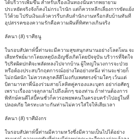
ได้บริวารเพิ่มขึ้น สำหรับเรื่องเงินทองนั้นหากพยายาม
ประหยัดจริงจังก็คงไม่กระไรนัก แต่ก็ควรหลีกเลี่ยงการขัดแย้ง
ไว้ด้วย ไปรับเงินแล้วควรรีบกลับสำนักงานหรือกลับบ้านทันที
อุปสรรคของความรักคือความฝันที่ทิศทางเกินจริง
ลัคนา (ลั) ราศีธนู
ในรอบสัปดาห์นี้ท่านจะมีความสุขสนุกสนานอย่างโลดโผน จะ
เสียทรัพย์มากโดยเหตุบังเอิญซึ่งเกิดโดยปัจจุบัน บริวารที่จิตใจ
วิปริตผิดปกติจะพลัดหลงไปจากบ้าน ผู้ใหญ่ในวงการจะป่วย
หรือต้องประสบวิกฤตการณ์อย่างใดอย่างหนึ่ง ท่านจะช่วยก็
ไม่ถนัดนัก ไม่ควรคลุกคลีตีโมงกับเพศตรงข้ามใดๆ เว้นแต่
บิดามารดาพี่น้องร่วมสายโลหิตคู่ครองและบุตร อย่าก่อศัตรู
เพราะเรื่องอาจลุกลามไปถึงเด็กๆ ของท่าน ถ้าท่านต้องการ
พิทักษ์คนดีไล่บี้คนชั่วก็ควรอพยพคนในครอบครัวไปอยู่ในที่
ปลอดภัย ใครทะเลาะกันท่านไม่ควรใส่ใจให้เสียเวลา
ลัคนา (ลั) ราศีมังกร
ในรอบสัปดาห์นี้ท่านมีความหวังซึ่งมีความเป็นไปได้อย่าง
สมบูรณ์ ความผูกพันที่ท่านมีต่อหมู่คณะจะจืดจางอ่อนล้าลง