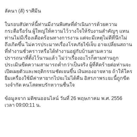
ลัคนา (ลั) ราศีมีน
ในรอบสัปดาห์นี้ท่านมีงานพิเศษที่ดำเนินการด้วยความ
กระตือรือร้น ผู้ใหญ่ให้ความไว้วางใจให้รับงานสำคัญๆ แทน
ท่านไม่มีเรื่องเดือดร้อนทางการงาน แต่จะมีเหตุไม่ดีที่นึกไม่
ถึงเกิดขึ้น ไม่ควรประมาทเรื่องโรคภัยไข้เจ็บ อาจเปลี่ยนสถาน
ที่ทำงานชั่วคราวหรือได้ทำงานอยู่กับบ้านตามความ
ปรารถนาที่ตั้งไว้นานแล้ว ไม่ว่าเรื่องอะไรก็ตามท่านถูก
ประเมินขีดความสามารถต่ำกว่าเป็นจริง ผู้ที่คิดร้ายต่อท่านจะ
เปิดเผยตัวและพฤติกรรมชัดเจนขึ้น เงินทองอาจหาย ถ้าให้ใคร
ยืมเครื่องใช้มีค่าหายากไปจะไม่ได้คืน อิสรภาพระยะนี้ถูกขีด
วงจำกัด คนโสดพบรักหวานชื่นใจ
ข้อมูลจาก มติชนออนไลน์ วันที่ 26 พฤษภาคม พ.ศ. 2556
เวลา 09:00:11 น.