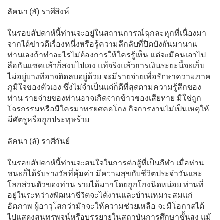
ลัคนา (ลั) ราศีสิงห์
ในรอบสัปดาห์นี้ท่านจะอยู่ในสถานการณ์ฉุกละหุกที่เนื่องมา
จากได้ข่าวดีเรื่องหนึ่งหรือรู้ความลึกลับที่ปิดบังกันมานาน
ท่านเองถ้าทำอะไรไม่ต้องการให้ใครรู้เห็น แต่จะมีคนเอาไป
ลือกันแซดแล้วก็สงบไปเอง แท้จริงแล้วการเงินระยะนี้จะเก็บ
ไม่อยู่บางทีอาจติดลบอยู่ด้วย จะมีรายจ่ายเพื่อรักษาความภาค
ภูมิใจของตัวเอง ซึ่งไม่จำเป็นแต่ก็ดีที่สุดตามความรู้สึกของ
ท่าน รายจ่ายของท่านอาจเกิดจากข้าวของเสียหาย มิใช่ถูก
โจรกรรมหรือมีใครมาทรยศคดโกง กิจการงานไม่เป็นเหตุให้
มีศัตรูหรือถูกประทุษร้าย
ลัคนา (ลั) ราศีกันย์
ในรอบสัปดาห์นี้ท่านจะสนใจในการต่อสู้ที่เป็นกีฬา เมื่อท่าน
ชนะก็ได้รับรางวัลที่คุ้มค่า มีความสุขกับชีวิตประจำวันและ
โลกส่วนตัวของท่าน รายได้มากโดยถูกโกงนิดหน่อย ท่านที่
อยู่ในระหว่างพัฒนาชีวิตจะได้งานและบ้านเหมาะสมแก่
อัตภาพ ผู้อาวุโสกว่ามักจะให้ความช่วยเหลือ จะมีโอกาสได้
ไปแสดงสุนทรพจน์หรือบรรยายในสถาบันการศึกษาชั้นสูง แม้