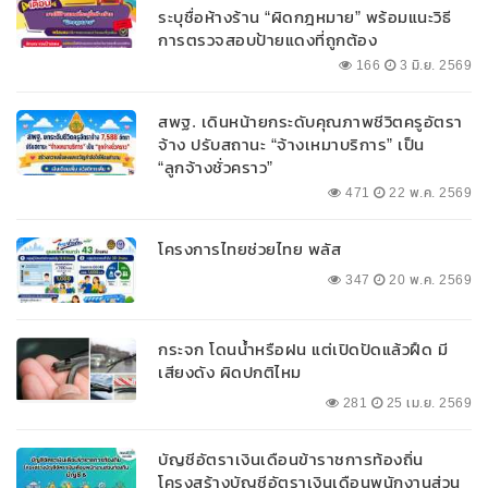
ระบุชื่อห้างร้าน “ผิดกฎหมาย” พร้อมแนะวิธี
การตรวจสอบป้ายแดงที่ถูกต้อง
166
3 มิ.ย. 2569
สพฐ. เดินหน้ายกระดับคุณภาพชีวิตครูอัตรา
จ้าง ปรับสถานะ “จ้างเหมาบริการ” เป็น
“ลูกจ้างชั่วคราว”
471
22 พ.ค. 2569
โครงการไทยช่วยไทย พลัส
347
20 พ.ค. 2569
กระจก โดนน้ำหรือฝน แต่เปิดปัดแล้วฝืด มี
เสียงดัง ผิดปกติไหม
281
25 เม.ย. 2569
บัญชีอัตราเงินเดือนข้าราชการท้องถิ่น
โครงสร้างบัญชีอัตราเงินเดือนพนักงานส่วน