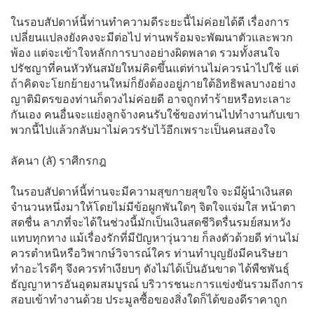
ในรอบสัปดาห์นี้ท่านทำความดีระยะนี้ไม่ค่อยได้ดี เรื่องการ
เปลี่ยนแปลงยังคงจะมีต่อไป ท่านพร้อมจะพัฒนาตัวและพวก
พ้อง แต่จะเข้าใจหลักการบางอย่างผิดพลาด รวมทั้งสนใจ
ปรัชญาที่คนหัวทันสมัยใหม่คิดขึ้นแต่ท่านไม่ควรนำไปใช้ แต่
ถ้าคิดจะโยกย้ายงานใหม่ก็ยังต้องอยู่ภายใต้อิทธิพลบางอย่าง
ญาติมิตรของท่านก็ดวงไม่ค่อยดี อาจถูกทำร้ายหรือทะเลาะ
กันเอง คนอื่นจะแย่งลูกจ้างคนรับใช้ของท่านไปทำงานกับเขา
พวกนี้ไปแล้วกลับมาไม่ควรรับไว้อีกเพราะเป็นคนสองใจ
ลัคนา (ลั) ราศีกรกฎ
ในรอบสัปดาห์นี้ท่านจะมีความสุขกายสุขใจ จะมีผู้นำเงินสด
จำนวนหนึ่งมาให้โดยไม่มีข้อผูกพันใดๆ จิตใจแจ่มใส หน้าตา
สดชื่น ลาภที่จะได้ในช่วงนี้มักเป็นเงินสดชีวิตรื่นรมย์สมหวัง
แทบทุกทาง แม้เรื่องรักที่มีปัญหาวุ่นวาย ก็ลงตัวด้วยดี ท่านไม่
ควรตำหนิหรือวิพากษ์วิจารณ์ใคร ท่านทำบุญยังมีคนริษยา
ทำอะไรดีๆ จึงควรทำเงียบๆ ดังไม่ได้เป็นอันขาด ได้พืชพันธุ์
ธัญญาหารอันอุดมสมบูรณ์ บริวารชนะการแข่งขันรวมถึงการ
สอบเข้าทำงานด้วย ประมูลซื้อของสิ่งใดก็ได้ของดีราคาถูก