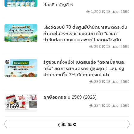
ท้องถิ่น บัญชี 6
1,296
18 เม.ย. 2569
เล็งจัดงบปี 70 ตั้งศูนย์บำบัดยาเสพติดระดับ
อำเภอในจังหวัดชายแดนภาคใต้ “นายก”
กำชับต้องออกแบบเฉพาะให้สอดคล้องกับ
พื้นที่
293
18 เม.ย. 2569
รัฐช่วยครึ่งหนึ่ง! เปิดสินเชื่อ “ดอกเบี้ยคนละ
ครึ่ง” ลดภาระเกษตรกร กู้สูงสุด 1 แสน รัฐ
จ่ายดอกเบี้ย 3% ดันเกษตรแม่นยำ
286
18 เม.ย. 2569
ฤกษ์ออกรถ ปี 2569 (2026)
324
10 เม.ย. 2569
ดูเพิ่มเติม