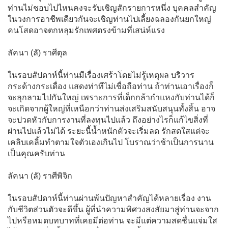
ท่านไม่ชอบไปไหนคงจะรับเชิญสักรายการหนึ่ง บุคคลสำคัญ
ในวงการอาชีพเดียวกันจะเชิญท่านไปเลี้ยงฉลองกันยกใหญ่
คนโสดอาจตกหลุมรักเพศตรงข้ามที่เสน่ห์แรง
ลัคนา (ลั) ราศีตุล
ในรอบสัปดาห์นี้ท่านมีเรื่องเศร้าโดยไม่รู้เหตุผล บริวาร
กระด้างกระเดื่อง แสดงท่าทีไม่เชื่อถือท่าน ถ้าท่านเอาเรื่องก็
จะลุกลามไปกันใหญ่ เพราะการที่เด็กกล้ากำแหงกับท่านได้ก็
จะเกิดจากผู้ใหญ่ที่เหนือกว่าท่านส่งเสริมสนับสนุนทั้งสิ้น อาจ
จะปวดหัวกับการงานที่ลงทุนไปแล้ว ถึงอย่างไรก็แก้ไขสิ่งที่
ผ่านไปแล้วไม่ได้ ระยะนี้น้ำหนักตัวจะเริ่มลด รักสดใสแต่จะ
เคลิบเคลิ้มทำตามใจตัวเองเกินไป โบราณว่าช้าเป็นการนาน
เป็นคุณครับท่าน
ลัคนา (ลั) ราศีพิจิก
ในรอบสัปดาห์นี้ท่านผ่านพ้นปัญหาสำคัญได้หลายเรื่อง งาน
กับชีวิตส่วนตัวจะดีขึ้น ผู้ที่นำความพิศวงสงสัยมาสู่ท่านจะจาก
ไปหรือหมดบทบาทที่เคยมีต่อท่าน จะมีแต่ความสดชื่นแจ่มใส