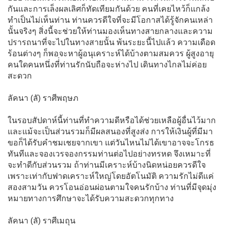
กันและการเล็งผลเลิศก็ทัดเทียมกันด้วย คนที่เคยไหว้ก็แกล้ง
ทำเป็นไม่เห็นท่าน ท่านควรดีใจที่จะมีโอกาสได้รู้จักคนเหล่า
นั้นจริงๆ สิ่งนี้จะช่วยให้ท่านมองเห็นทางสายกลางและความ
ปรารถนาที่จะไปในทางสายนั้น พ้นระยะนี้ไปแล้ว ความเดือด
ร้อนต่างๆ ก็พอจะหาผู้อนุเคราะห์ได้บ้างตามสมควร ผู้สูงอายุ
คนใดคนหนึ่งที่่ท่านรักนับถือจะห่างไป เดินทางไกลไม่ค่อย
สะดวก
ลัคนา (ลั) ราศีพฤษภ
ในรอบสัปดาห์นี้ท่านที่ทำความดีหรือได้ช่วยเหลือผู้อื่นไว้มาก
และแม้จะเป็นส่วนรวมก็มีผลสนองที่สูงส่ง การให้เงินผู้ที่มีมา
ขอก็ได้รับคำชมเชยจากเขา แต่วันไหนไม่ได้เขาอาจจะโกรธ
ทันทีและจองเวรจองกรรมท่านต่อไปอย่างทรหด จึงเหมาะที่
จะทำดีกับส่วนรวม ถ้าท่านมีเคราะห์บ้างนิดหน่อยควรดีใจ
เพราะเท่ากับฟาดเคราะห์ใหญ่โดยอัตโนมัติ ความรักไม่ดีแค่
สองสามวัน ควรโอนอ่อนผ่อนตามใจคนรักบ้าง ท่านที่มีจุดมุ่ง
หมายทางการศึกษาจะได้รับความสะดวกทุกทาง
ลัคนา (ลั) ราศีเมถุน