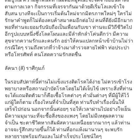
ตามกาลเวลา กิจกรรมที่เจรจากันมาด้วยดีเริ่มโลเลเข้าใจ
สับสน บางทีจะเป็นการเริ่มต้นใหม่จากมิตรภาพใหม่ๆ ใครไม่
รักษาคำพูดก็ไม่ต้องคบค้าสมาคมอีกต่อไป คนที่ดียังมีอีกมาก
พอที่ท่านจะยอมรับนับถือเป็นเพื่อนกับเขา ท่านจะมีวิถีชีวิตไป
อีกรูปแบบหนึ่งซึ่งโลดโผนและมีลำหักลำโค่นดีกว่า มีความ
สุขจากความรักและคนรัก อย่าให้คนแปลกหน้าเข้าบ้านไม่ว่า
กรณีใดๆ รวมถึงพวกที่ว่าจ้างมาสำรวจสายไฟฟ้า ท่อประปา
หรือโทรศัพท์ คนโสดความรักสดชื่น
ลัคนา (ลั) ราศีกุมภ์
ในรอบสัปดาห์นี้ท่านไม่แข็งแรงติดโรคได้ง่าย ไม่ควรเข้าโรง
พยาบาลหรือสถานบำบัดโรคโดยไม่ได้เจ็บไข้ เพราะสิ่งที่ท่าน
จะได้แถมติดตัวมาก็คือเชื้อโรคต่างๆ คำมั่นต่างๆ ที่มีผู้ให้ไว้
แก่ผู้ใดก็ตาม เรื่องไหนที่จำเป็นที่สุด ท่านรีบทำเรื่องนั้นให้
เสร็จไปก่อน นอกจากนั้นค่อยๆ รอให้เวลาผ่านไปอย่างใจเย็น
มีความมุมานะที่จะซื้อสิ่งของแพงๆ โดยไม่มีเหตุผลความ
จำเป็น ชะตาชีวิตหากสัมผัสความเหนื่อยยากมากๆ แล้วท่าน
อาจจะรู้สึกสบายขึ้นก็ได้ ท่านที่อกแห้งมานานๆ จะพบรัก
หลายรายพร้อมกันและไม่สำเร็จประโยชน์ใดๆ