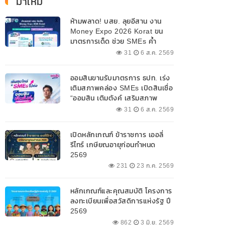
มาใหม่
ห้ามพลาด! บสย. ลุยอีสาน งาน
Money Expo 2026 Korat ขน
มาตรการเด็ด ช่วย SMEs ค้ำ
ประกันสินเชื่อ-แก้หนี้ 7-9 ส.ค. 69
31
6 ส.ค. 2569
ออมสินขานรับมาตรการ ธปท. เร่ง
เติมสภาพคล่อง SMEs เปิดสินเชื่อ
“ออมสิน เติมตังค์ เสริมสภาพ
คล่อง” วงเงินรวม 2,000
31
6 ส.ค. 2569
ลบ.สนับสนุนเงินทุนหมุนเวียน
วงเงินกู้สูงสุด 100% ของหลัก
เปิดหลักเกณฑ์ ข้าราชการ เออลี่
ประกัน ผ่อนนานสูงสุด 10 ปี
รีไทร์ เกษียณอายุก่อนกำหนด
2569
231
23 ก.ค. 2569
หลักเกณฑ์และคุณสมบัติ โครงการ
ลงทะเบียนเพื่อสวัสดิการแห่งรัฐ ปี
2569
862
3 มิ.ย. 2569