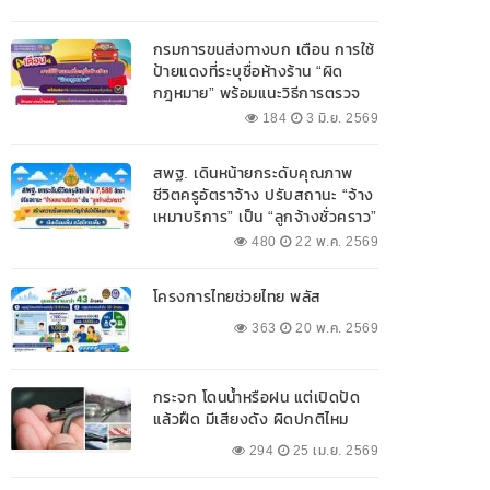
กรมการขนส่งทางบก เตือน การใช้
ป้ายแดงที่ระบุชื่อห้างร้าน “ผิด
กฎหมาย” พร้อมแนะวิธีการตรวจ
สอบป้ายแดงที่ถูกต้อง
184
3 มิ.ย. 2569
สพฐ. เดินหน้ายกระดับคุณภาพ
ชีวิตครูอัตราจ้าง ปรับสถานะ “จ้าง
เหมาบริการ” เป็น “ลูกจ้างชั่วคราว”
480
22 พ.ค. 2569
โครงการไทยช่วยไทย พลัส
363
20 พ.ค. 2569
กระจก โดนน้ำหรือฝน แต่เปิดปัด
แล้วฝืด มีเสียงดัง ผิดปกติไหม
294
25 เม.ย. 2569