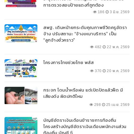
การตรวจสอบป้ายแดงที่ถูกต้อง
186
3 มิ.ย. 2569
สพฐ. เดินหน้ายกระดับคุณภาพชีวิตครูอัตรา
จ้าง ปรับสถานะ “จ้างเหมาบริการ” เป็น
“ลูกจ้างชั่วคราว”
482
22 พ.ค. 2569
โครงการไทยช่วยไทย พลัส
370
20 พ.ค. 2569
กระจก โดนน้ำหรือฝน แต่เปิดปัดแล้วฝืด มี
เสียงดัง ผิดปกติไหม
298
25 เม.ย. 2569
บัญชีอัตราเงินเดือนข้าราชการท้องถิ่น
โครงสร้างบัญชีอัตราเงินเดือนพนักงานส่วน
ท้องถิ่น บัญชี 6