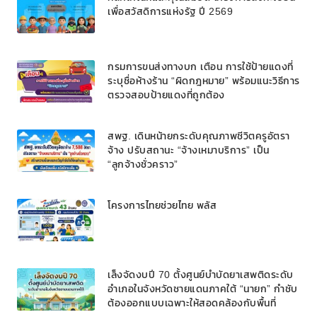
เพื่อสวัสดิการแห่งรัฐ ปี 2569
กรมการขนส่งทางบก เตือน การใช้ป้ายแดงที่
ระบุชื่อห้างร้าน “ผิดกฎหมาย” พร้อมแนะวิธีการ
ตรวจสอบป้ายแดงที่ถูกต้อง
สพฐ. เดินหน้ายกระดับคุณภาพชีวิตครูอัตรา
จ้าง ปรับสถานะ “จ้างเหมาบริการ” เป็น
“ลูกจ้างชั่วคราว”
โครงการไทยช่วยไทย พลัส
เล็งจัดงบปี 70 ตั้งศูนย์บำบัดยาเสพติดระดับ
อำเภอในจังหวัดชายแดนภาคใต้ “นายก” กำชับ
ต้องออกแบบเฉพาะให้สอดคล้องกับพื้นที่