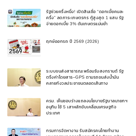
รัฐช่วยครึ่งหนึ่ง! เปิดสินเชื่อ “ดอกเบี้ยคนละ
ครึ่ง” ลดภาระเกษตรกร กู้สูงสุด 1 แสน รัฐ
จ่ายดอกเบี้ย 3% ดันเกษตรแม่นยำ
ฤกษ์ออกรถ ปี 2569 (2026)
ระบบขนส่งสาธารณะพร้อมรับสงกรานต์ รัฐ
ตรึงค่าโดยสาร–GPS ตามรถขนส่งน้ำมัน
คลายกังวลประชาชนตลอดเส้นทาง
ครม. เห็นชอบร่างแถลงนโยบายรัฐบาลนายกฯ
อนุทิน ใช้ 5 เสาหลักขับเคลื่อนเศรษฐกิจ
ประเทศ
กรมการจัดหางาน รับสมัครคนไทยทำงาน