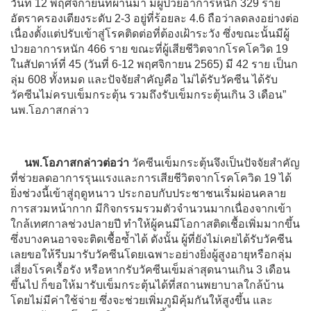
วันที่ 12 พฤศจิกายนที่ผ่านมา มีผู้ป่วยอาการหนัก 329 ราย
อัตราครองเตียงระดับ 2-3 อยู่ที่ร้อยละ 4.6 ถือว่าลดลงอย่างต่อ
เนื่องตั้งแต่ปรับเข้าสู่โรคติดต่อที่ต้องเฝ้าระวัง ซึ่งขณะนั้นมีผู้
ป่วยอาการหนัก 466 ราย ขณะที่ผู้เสียชีวิตจากโรคโควิด 19
ในสัปดาห์ที่ 45 (วันที่ 6-12 พฤศจิกายน 2565) มี 42 ราย เป็นก
ลุ่ม 608 ทั้งหมด และปัจจัยสำคัญคือ ไม่ได้รับวัคซีน ได้รับ
วัคซีนไม่ครบเข็มกระตุ้น รวมถึงรับเข็มกระตุ้นเกิน 3 เดือน”
นพ.โอภาสกล่าว
นพ.โอภาสกล่าวต่อว่า
วัคซีนเข็มกระตุ้นจึงเป็นปัจจัยสำคัญ
ที่ช่วยลดอาการรุนแรงและการเสียชีวิตจากโรคโควิด 19 ได้
ยิ่งช่วงนี้เข้าสู่ฤดูหนาว ประกอบกับประชาชนเริ่มผ่อนคลาย
การสวมหน้ากาก มีกิจกรรมรวมตัวจำนวนมากเนื่องจากเข้า
ใกล้เทศกาลช่วงปลายปี ทำให้ผู้คนมีโอกาสติดเชื้อเพิ่มมากขึ้น
ซึ่งบางคนอาจจะติดเชื้อซ้ำได้ ดังนั้น ผู้ที่ยังไม่เคยได้รับวัคซีน
เลยขอให้รีบมารับวัคซีนโดยเฉพาะอย่างยิ่งผู้สูงอายุหรือกลุ่ม
เสี่ยงโรคเรื้อรัง หรือหากรับวัคซีนเข็มล่าสุดนานเกิน 3 เดือน
ขึ้นไป ก็ขอให้มารับเข็มกระตุ้นได้ที่สถานพยาบาลใกล้บ้าน
โดยไม่มีค่าใช้จ่าย ซึ่งจะช่วยเพิ่มภูมิคุ้มกันให้สูงขึ้น และ