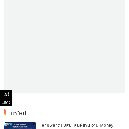
แชร์
แสดง
มาใหม่
ห้ามพลาด! บสย. ลุยอีสาน งาน Money