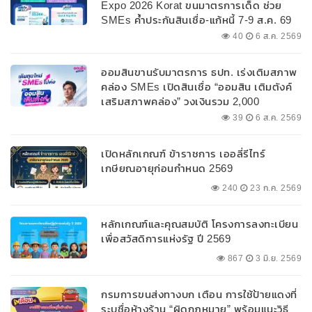
Expo 2026 Korat ขนมาตรการเด็ด ช่วย
SMEs ค้ำประกันสินเชื่อ-แก้หนี้ 7-9 ส.ค. 69
40
6 ส.ค. 2569
ออมสินขานรับมาตรการ ธปท. เร่งเติมสภาพ
คล่อง SMEs เปิดสินเชื่อ “ออมสิน เติมตังค์
เสริมสภาพคล่อง” วงเงินรวม 2,000
ลบ.สนับสนุนเงินทุนหมุนเวียนวงเงินกู้สูงสุด
39
6 ส.ค. 2569
100% ของหลักประกัน ผ่อนนานสูงสุด 10 ปี
เปิดหลักเกณฑ์ ข้าราชการ เออลี่รีไทร์
เกษียณอายุก่อนกำหนด 2569
240
23 ก.ค. 2569
หลักเกณฑ์และคุณสมบัติ โครงการลงทะเบียน
เพื่อสวัสดิการแห่งรัฐ ปี 2569
867
3 มิ.ย. 2569
กรมการขนส่งทางบก เตือน การใช้ป้ายแดงที่
ระบุชื่อห้างร้าน “ผิดกฎหมาย” พร้อมแนะวิธี