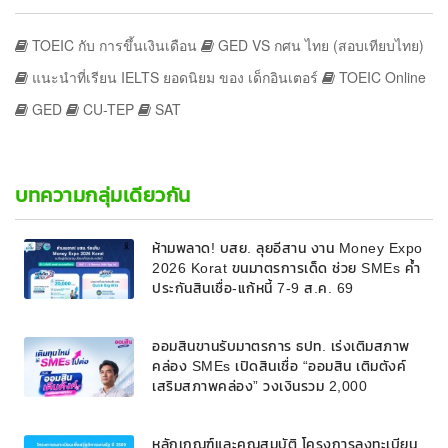
TOEIC กับ การขึ้นเงินเดือน
GED VS กศน ไทย (สอบเทียบไทย)
แนะนำที่เรียน IELTS ยอดนิยม ของ เด็กอินเตอร์
TOEIC Online
GED
CU-TEP
SAT
บทความกลุ่มเดียวกัน
ห้ามพลาด! บสย. ลุยอีสาน งาน Money Expo
2026 Korat ขนมาตรการเด็ด ช่วย SMEs ค้ำ
ประกันสินเชื่อ-แก้หนี้ 7-9 ส.ค. 69
ออมสินขานรับมาตรการ ธปท. เร่งเติมสภาพ
คล่อง SMEs เปิดสินเชื่อ “ออมสิน เติมตังค์
เสริมสภาพคล่อง” วงเงินรวม 2,000
ลบ.สนับสนุนเงินทุนหมุนเวียนวงเงินกู้สูงสุด
100% ของหลักประกัน ผ่อนนานสูงสุด 10 ปี
หลักเกณฑ์และคุณสมบัติ โครงการลงทะเบียน