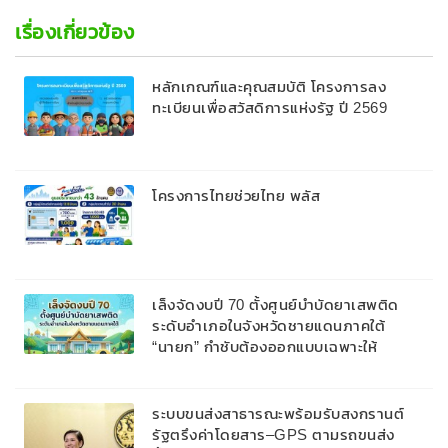
เรื่องเกี่ยวข้อง
หลักเกณฑ์และคุณสมบัติ โครงการลง
ทะเบียนเพื่อสวัสดิการแห่งรัฐ ปี 2569
โครงการไทยช่วยไทย พลัส
เล็งจัดงบปี 70 ตั้งศูนย์บำบัดยาเสพติด
ระดับอำเภอในจังหวัดชายแดนภาคใต้
“นายก” กำชับต้องออกแบบเฉพาะให้
สอดคล้องกับพื้นที่
ระบบขนส่งสาธารณะพร้อมรับสงกรานต์
รัฐตรึงค่าโดยสาร–GPS ตามรถขนส่ง