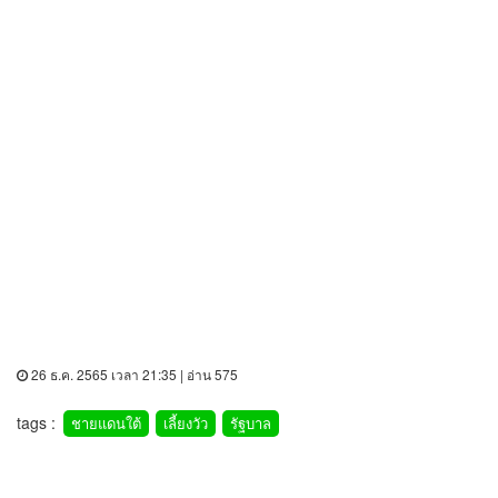
26 ธ.ค. 2565 เวลา 21:35 | อ่าน 575
tags :
ชายแดนใต้
เลี้ยงวัว
รัฐบาล