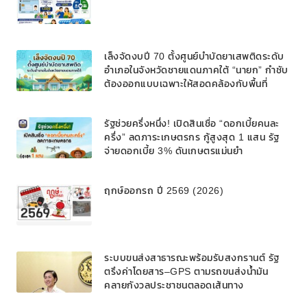
เล็งจัดงบปี 70 ตั้งศูนย์บำบัดยาเสพติดระดับ
อำเภอในจังหวัดชายแดนภาคใต้ “นายก” กำชับ
ต้องออกแบบเฉพาะให้สอดคล้องกับพื้นที่
รัฐช่วยครึ่งหนึ่ง! เปิดสินเชื่อ “ดอกเบี้ยคนละ
ครึ่ง” ลดภาระเกษตรกร กู้สูงสุด 1 แสน รัฐ
จ่ายดอกเบี้ย 3% ดันเกษตรแม่นยำ
ฤกษ์ออกรถ ปี 2569 (2026)
ระบบขนส่งสาธารณะพร้อมรับสงกรานต์ รัฐ
ตรึงค่าโดยสาร–GPS ตามรถขนส่งน้ำมัน
คลายกังวลประชาชนตลอดเส้นทาง