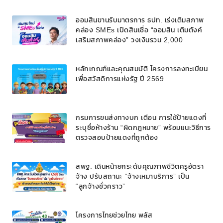
ออมสินขานรับมาตรการ ธปท. เร่งเติมสภาพ
คล่อง SMEs เปิดสินเชื่อ “ออมสิน เติมตังค์
เสริมสภาพคล่อง” วงเงินรวม 2,000
ลบ.สนับสนุนเงินทุนหมุนเวียนวงเงินกู้สูงสุด
100% ของหลักประกัน ผ่อนนานสูงสุด 10 ปี
หลักเกณฑ์และคุณสมบัติ โครงการลงทะเบียน
เพื่อสวัสดิการแห่งรัฐ ปี 2569
กรมการขนส่งทางบก เตือน การใช้ป้ายแดงที่
ระบุชื่อห้างร้าน “ผิดกฎหมาย” พร้อมแนะวิธีการ
ตรวจสอบป้ายแดงที่ถูกต้อง
สพฐ. เดินหน้ายกระดับคุณภาพชีวิตครูอัตรา
จ้าง ปรับสถานะ “จ้างเหมาบริการ” เป็น
“ลูกจ้างชั่วคราว”
โครงการไทยช่วยไทย พลัส