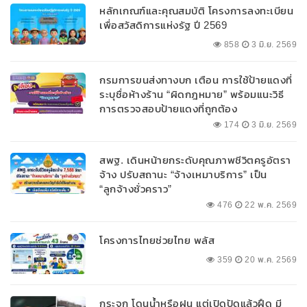
หลักเกณฑ์และคุณสมบัติ โครงการลงทะเบียน
เพื่อสวัสดิการแห่งรัฐ ปี 2569
858
3 มิ.ย. 2569
กรมการขนส่งทางบก เตือน การใช้ป้ายแดงที่
ระบุชื่อห้างร้าน “ผิดกฎหมาย” พร้อมแนะวิธี
การตรวจสอบป้ายแดงที่ถูกต้อง
174
3 มิ.ย. 2569
สพฐ. เดินหน้ายกระดับคุณภาพชีวิตครูอัตรา
จ้าง ปรับสถานะ “จ้างเหมาบริการ” เป็น
“ลูกจ้างชั่วคราว”
476
22 พ.ค. 2569
โครงการไทยช่วยไทย พลัส
359
20 พ.ค. 2569
กระจก โดนน้ำหรือฝน แต่เปิดปัดแล้วฝืด มี