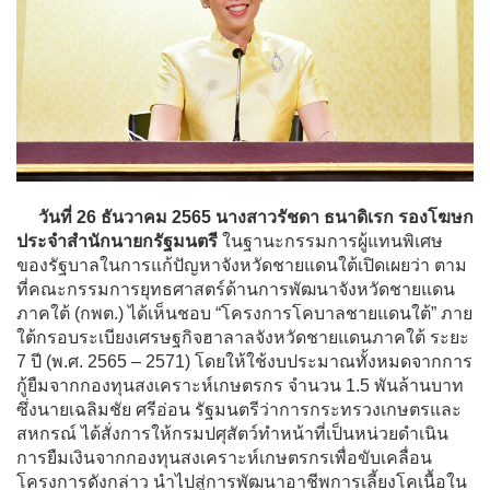
วันที่ 26 ธันวาคม 2565 นางสาวรัชดา ธนาดิเรก รองโฆษก
ประจำสำนักนายกรัฐมนตรี
ในฐานะกรรมการผู้แทนพิเศษ
ของรัฐบาลในการแก้ปัญหาจังหวัดชายแดนใต้เปิดเผยว่า ตาม
ที่คณะกรรมการยุทธศาสตร์ด้านการพัฒนาจังหวัดชายแดน
ภาคใต้ (กพต.) ได้เห็นชอบ “โครงการโคบาลชายแดนใต้” ภาย
ใต้กรอบระเบียงเศรษฐกิจฮาลาลจังหวัดชายแดนภาคใต้ ระยะ
7 ปี (พ.ศ. 2565 – 2571) โดยให้ใช้งบประมาณทั้งหมดจากการ
กู้ยืมจากกองทุนสงเคราะห์เกษตรกร จำนวน 1.5 พันล้านบาท
ซึ่งนายเฉลิมชัย ศรีอ่อน รัฐมนตรีว่าการกระทรวงเกษตรและ
สหกรณ์ ได้สั่งการให้กรมปศุสัตว์ทำหน้าที่เป็นหน่วยดำเนิน
การยืมเงินจากกองทุนสงเคราะห์เกษตรกรเพื่อขับเคลื่อน
โครงการดังกล่าว นำไปสู่การพัฒนาอาชีพการเลี้ยงโคเนื้อใน