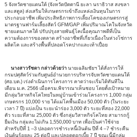
5 จังหวัดชายแดนใต้ (จังหวัดปัตตานี ยะลา นราธิวาส สงขลา
และสตูล) ส่งเสริมให้เกษตรกรเข้าถึงแหล่งเงินทุนในการ
ประกอบอาชีพ เพิ่มประสิทธิภาพการเลี้ยงโคของเกษตรกรสู่
มาตรฐานฟาร์มเลี้ยงสัตว์ GFM/GAP เพิ่มปริมาณโคในจังหวัด
ชายแดนภาคใต้ ปรับปรุงสายพันธุ์โคเนื้อคุณภาพดีที่เป็น
ความต้องการของตลาด สร้างอาชีพที่เกี่ยวเนื่องในห่วงโซ่การ
ผลิตโค และสร้างพื้นที่ปลอดโรคปากและเท้าเปื่อย
นางสาวรัชดา กล่าวด้วยว่า
นายเฉลิมชัยฯ ได้สั่งการให้
กรมปศุสัตว์ร่วมกับศูนย์อำนวยการบริหารจับหวัดชายแดนใต้
(ศอ.บต.) เร่งดำเนินการโครงการ คาดว่าจะเริ่มได้ทันทีใน
เดือน ม.ค. 2566 เมื่อครม.พิจารณาเห็นชอบ โดยตั้งเป้าหมาย
มีกลุ่มวิสาหกิจโคไทยในหมู่บ้านเข้าร่วมโครงการ 1,000 กลุ่ม
เกษตรกร 10,000 ราย ได้แม่โคพื้นเมือง 50,000 ตัว (ในระยะ
เวลา 7 ปี) แบ่งเป็น ระยะนำร่อง 3,000 ตัว ระยะที่สอง 22,000
ตัว ระยะที่สาม 25,000 ตัว ซึ่งกลุ่มวิสาหกิจโคไทย สามารถกู้
ยืมเงิน กลุ่มละไม่เกิน 1,550,000 บาท เพื่อเป็นค่าใช้จ่าย
สำหรับปีที่ 1 –3 ปลอดการชำระหนี้เงินต้น ปีที่ 4 –7 ชำระคืน
เงินต้นร้อยละ 25 ต่อปี และปลอดดอกเบี้ย 7 ปี ขณะนี้มีกลุ่ม