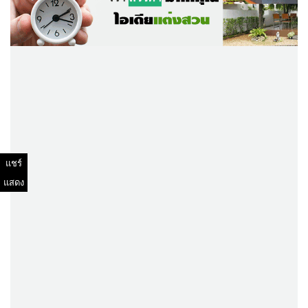
แชร์
แสดง