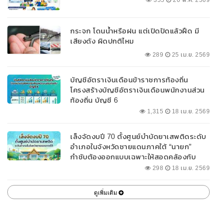
355
20 พ.ค. 2569
กระจก โดนน้ำหรือฝน แต่เปิดปัดแล้วฝืด มี
เสียงดัง ผิดปกติไหม
289
25 เม.ย. 2569
บัญชีอัตราเงินเดือนข้าราชการท้องถิ่น
โครงสร้างบัญชีอัตราเงินเดือนพนักงานส่วน
ท้องถิ่น บัญชี 6
1,315
18 เม.ย. 2569
เล็งจัดงบปี 70 ตั้งศูนย์บำบัดยาเสพติดระดับ
อำเภอในจังหวัดชายแดนภาคใต้ “นายก”
กำชับต้องออกแบบเฉพาะให้สอดคล้องกับ
พื้นที่
298
18 เม.ย. 2569
ดูเพิ่มเติม