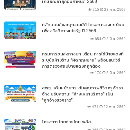
เกษียณอายุก่อนกำหนด 2569
215
23 ก.ค. 2569
หลักเกณฑ์และคุณสมบัติ โครงการลงทะเบียน
เพื่อสวัสดิการแห่งรัฐ ปี 2569
854
3 มิ.ย. 2569
กรมการขนส่งทางบก เตือน การใช้ป้ายแดงที่
ระบุชื่อห้างร้าน “ผิดกฎหมาย” พร้อมแนะวิธี
การตรวจสอบป้ายแดงที่ถูกต้อง
170
3 มิ.ย. 2569
สพฐ. เดินหน้ายกระดับคุณภาพชีวิตครูอัตรา
จ้าง ปรับสถานะ “จ้างเหมาบริการ” เป็น
“ลูกจ้างชั่วคราว”
474
22 พ.ค. 2569
โครงการไทยช่วยไทย พลัส