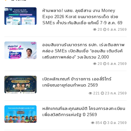
ห้ามพลาด! บสย. ลุยอีสาน งาน Money
Expo 2026 Korat ขนมาตรการเด็ด ช่วย
SMEs ค้ำประกันสินเชื่อ-แก้หนี้ 7-9 ส.ค. 69
20
6 ส.ค. 2569
ออมสินขานรับมาตรการ ธปท. เร่งเติมสภาพ
คล่อง SMEs เปิดสินเชื่อ “ออมสิน เติมตังค์
เสริมสภาพคล่อง” วงเงินรวม 2,000
ลบ.สนับสนุนเงินทุนหมุนเวียนวงเงินกู้สูงสุด
20
6 ส.ค. 2569
100% ของหลักประกัน ผ่อนนานสูงสุด 10 ปี
เปิดหลักเกณฑ์ ข้าราชการ เออลี่รีไทร์
เกษียณอายุก่อนกำหนด 2569
221
23 ก.ค. 2569
หลักเกณฑ์และคุณสมบัติ โครงการลงทะเบียน
เพื่อสวัสดิการแห่งรัฐ ปี 2569
854
3 มิ.ย. 2569