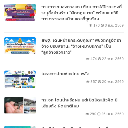
กรมการขนส่งทางบก เตือน การใช้ป้ายแดงที่
ระบุชื่อห้างร้าน “ผิดกฎหมาย” พร้อมแนะวิธี
การตรวจสอบป้ายแดงที่ถูกต้อง
170
3 มิ.ย. 2569
สพฐ. เดินหน้ายกระดับคุณภาพชีวิตครูอัตรา
จ้าง ปรับสถานะ “จ้างเหมาบริการ” เป็น
“ลูกจ้างชั่วคราว”
474
22 พ.ค. 2569
โครงการไทยช่วยไทย พลัส
357
20 พ.ค. 2569
กระจก โดนน้ำหรือฝน แต่เปิดปัดแล้วฝืด มี
เสียงดัง ผิดปกติไหม
290
25 เม.ย. 2569