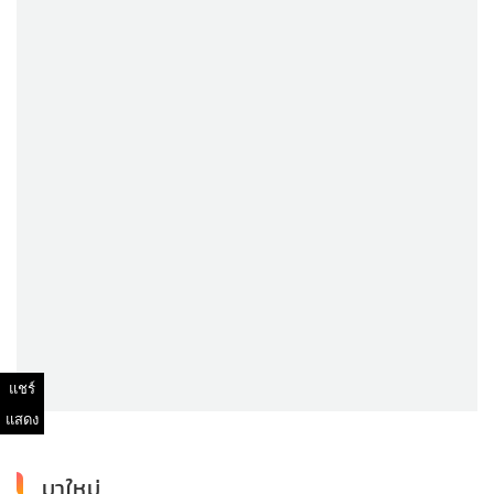
แชร์
แสดง
มาใหม่