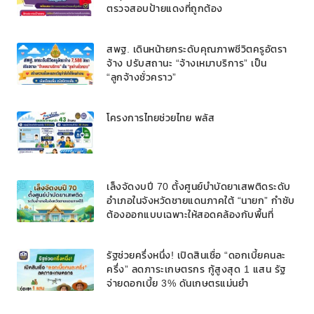
ตรวจสอบป้ายแดงที่ถูกต้อง
สพฐ. เดินหน้ายกระดับคุณภาพชีวิตครูอัตรา
จ้าง ปรับสถานะ “จ้างเหมาบริการ” เป็น
“ลูกจ้างชั่วคราว”
โครงการไทยช่วยไทย พลัส
เล็งจัดงบปี 70 ตั้งศูนย์บำบัดยาเสพติดระดับ
อำเภอในจังหวัดชายแดนภาคใต้ “นายก” กำชับ
ต้องออกแบบเฉพาะให้สอดคล้องกับพื้นที่
รัฐช่วยครึ่งหนึ่ง! เปิดสินเชื่อ “ดอกเบี้ยคนละ
ครึ่ง” ลดภาระเกษตรกร กู้สูงสุด 1 แสน รัฐ
จ่ายดอกเบี้ย 3% ดันเกษตรแม่นยำ