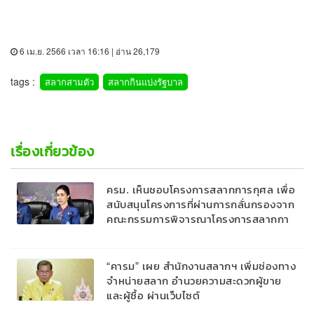
6 เม.ย. 2566 เวลา 16:16 | อ่าน 26,179
tags :
สลากสามตัว
สลากกินแบ่งรัฐบาล
เรื่องเกี่ยวข้อง
ครม. เห็นชอบโครงการสลากการกุศล เพื่อ
สนับสนุนโครงการที่ผ่านการกลั่นกรองจาก
คณะกรรมการพิจารณาโครงการสลากกา
รกุศลฯ
“คารม” เผย สำนักงานสลากฯ เพิ่มช่องทาง
จำหน่ายสลาก อำนวยความสะดวกผู้ขาย
และผู้ซื้อ ผ่านเว็บไซต์