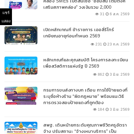
คล่อง SMEs เปิดสินเชื่อ “ออมสิน เติมตังค์
เสริมสภาพคล่อง” วงเงินรวม 2,000
แชร์
ลบ.สนับสนุนเงินทุนหมุนเวียนวงเงินกู้สูงสุด
31
6 ส.ค. 2569
100% ของหลักประกัน ผ่อนนานสูงสุด 10 ปี
แสดง
เปิดหลักเกณฑ์ ข้าราชการ เออลี่รีไทร์
เกษียณอายุก่อนกำหนด 2569
231
23 ก.ค. 2569
หลักเกณฑ์และคุณสมบัติ โครงการลงทะเบียน
เพื่อสวัสดิการแห่งรัฐ ปี 2569
862
3 มิ.ย. 2569
กรมการขนส่งทางบก เตือน การใช้ป้ายแดงที่
ระบุชื่อห้างร้าน “ผิดกฎหมาย” พร้อมแนะวิธี
การตรวจสอบป้ายแดงที่ถูกต้อง
184
3 มิ.ย. 2569
สพฐ. เดินหน้ายกระดับคุณภาพชีวิตครูอัตรา
จ้าง ปรับสถานะ “จ้างเหมาบริการ” เป็น