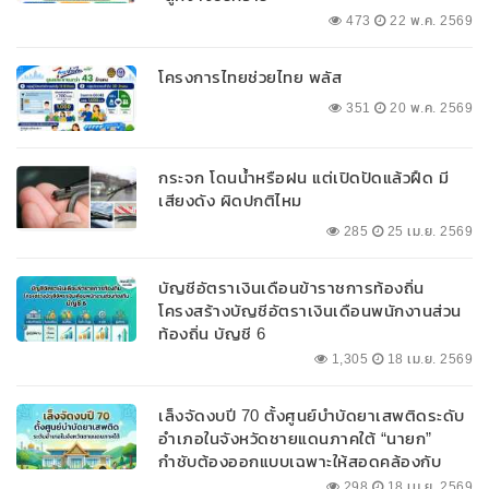
473
22 พ.ค. 2569
โครงการไทยช่วยไทย พลัส
351
20 พ.ค. 2569
กระจก โดนน้ำหรือฝน แต่เปิดปัดแล้วฝืด มี
เสียงดัง ผิดปกติไหม
285
25 เม.ย. 2569
บัญชีอัตราเงินเดือนข้าราชการท้องถิ่น
โครงสร้างบัญชีอัตราเงินเดือนพนักงานส่วน
ท้องถิ่น บัญชี 6
1,305
18 เม.ย. 2569
เล็งจัดงบปี 70 ตั้งศูนย์บำบัดยาเสพติดระดับ
อำเภอในจังหวัดชายแดนภาคใต้ “นายก”
กำชับต้องออกแบบเฉพาะให้สอดคล้องกับ
พื้นที่
298
18 เม.ย. 2569