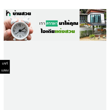
แชร์
แสดง