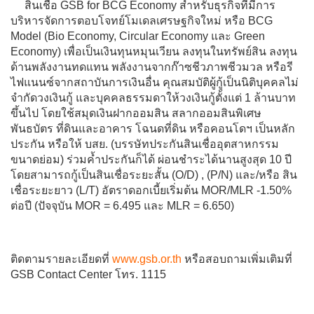
สินเชื่อ GSB for BCG Economy สำหรับธุรกิจที่มีการ
บริหารจัดการตอบโจทย์โมเดลเศรษฐกิจใหม่ หรือ BCG
Model (Bio Economy, Circular Economy และ Green
Economy) เพื่อเป็นเงินทุนหมุนเวียน ลงทุนในทรัพย์สิน ลงทุน
ด้านพลังงานทดแทน พลังงานจากก๊าซชีวภาพชีวมวล หรือรี
ไฟแนนซ์จากสถาบันการเงินอื่น คุณสมบัติผู้กู้เป็นนิติบุคคลไม่
จำกัดวงเงินกู้ และบุคคลธรรมดาให้วงเงินกู้ตั้งแต่ 1 ล้านบาท
ขึ้นไป โดยใช้สมุดเงินฝากออมสิน สลากออมสินพิเศษ
พันธบัตร ที่ดินและอาคาร โฉนดที่ดิน หรือคอนโดฯ เป็นหลัก
ประกัน หรือให้ บสย. (บรรษัทประกันสินเชื่ออุตสาหกรรม
ขนาดย่อม) ร่วมค้ำประกันก็ได้ ผ่อนชำระได้นานสูงสุด 10 ปี
โดยสามารถกู้เป็นสินเชื่อระยะสั้น (O/D) , (P/N) และ/หรือ สิน
เชื่อระยะยาว (L/T) อัตราดอกเบี้ยเริ่มต้น MOR/MLR -1.50%
ต่อปี (ปัจจุบัน MOR = 6.495 และ MLR = 6.650)
ติดตามรายละเอียดที่
www.gsb.or.th
หรือสอบถามเพิ่มเติมที่
GSB Contact Center โทร. 1115