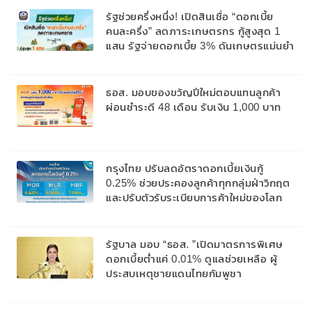
สูงสุด 10 ปี
รัฐช่วยครึ่งหนึ่ง! เปิดสินเชื่อ “ดอกเบี้ย
คนละครึ่ง” ลดภาระเกษตรกร กู้สูงสุด 1
แสน รัฐจ่ายดอกเบี้ย 3% ดันเกษตรแม่นยำ
ธอส. มอบของขวัญปีใหม่ตอบแทนลูกค้า
ผ่อนชำระดี 48 เดือน รับเงิน 1,000 บาท
กรุงไทย ปรับลดอัตราดอกเบี้ยเงินกู้
0.25% ช่วยประคองลูกค้าทุกกลุ่มฝ่าวิกฤต
และปรับตัวรับระเบียบการค้าใหม่ของโลก
และความท้าทายที่ซับซ้อนระยะข้างหน้า
รัฐบาล มอบ “ธอส. ”เปิดมาตรการพิเศษ
ดอกเบี้ยต่ำแค่ 0.01% ดูแลช่วยเหลือ ผู้
ประสบเหตุชายแดนไทยกัมพูชา