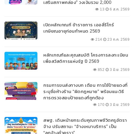
เสริมสภาพคล่อง” วงเงินรวม 2,000
ลบ.สนับสนุนเงินทุนหมุนเวียนวงเงินกู้สูงสุด
13
6 ส.ค. 2569
100% ของหลักประกัน ผ่อนนานสูงสุด 10 ปี
เปิดหลักเกณฑ์ ข้าราชการ เออลี่รีไทร์
เกษียณอายุก่อนกำหนด 2569
214
23 ก.ค. 2569
หลักเกณฑ์และคุณสมบัติ โครงการลงทะเบียน
เพื่อสวัสดิการแห่งรัฐ ปี 2569
852
3 มิ.ย. 2569
กรมการขนส่งทางบก เตือน การใช้ป้ายแดงที่
ระบุชื่อห้างร้าน “ผิดกฎหมาย” พร้อมแนะวิธี
การตรวจสอบป้ายแดงที่ถูกต้อง
170
3 มิ.ย. 2569
สพฐ. เดินหน้ายกระดับคุณภาพชีวิตครูอัตรา
จ้าง ปรับสถานะ “จ้างเหมาบริการ” เป็น
“ลูกจ้างชั่วคราว”