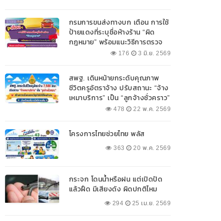
กรมการขนส่งทางบก เตือน การใช้
ป้ายแดงที่ระบุชื่อห้างร้าน “ผิด
กฎหมาย” พร้อมแนะวิธีการตรวจ
สอบป้ายแดงที่ถูกต้อง
176
3 มิ.ย. 2569
สพฐ. เดินหน้ายกระดับคุณภาพ
ชีวิตครูอัตราจ้าง ปรับสถานะ “จ้าง
เหมาบริการ” เป็น “ลูกจ้างชั่วคราว”
478
22 พ.ค. 2569
โครงการไทยช่วยไทย พลัส
363
20 พ.ค. 2569
กระจก โดนน้ำหรือฝน แต่เปิดปัด
แล้วฝืด มีเสียงดัง ผิดปกติไหม
294
25 เม.ย. 2569