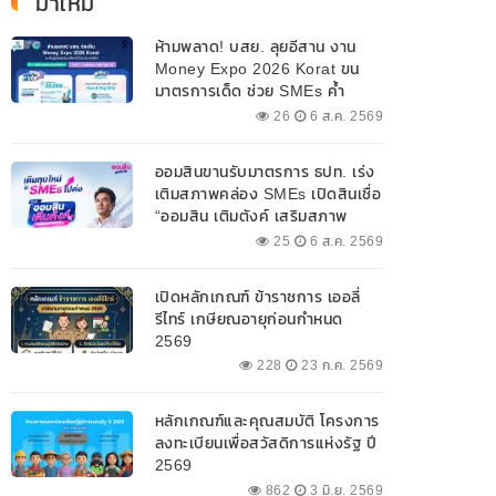
มาใหม่
ห้ามพลาด! บสย. ลุยอีสาน งาน
Money Expo 2026 Korat ขน
มาตรการเด็ด ช่วย SMEs ค้ำ
ประกันสินเชื่อ-แก้หนี้ 7-9 ส.ค. 69
26
6 ส.ค. 2569
ออมสินขานรับมาตรการ ธปท. เร่ง
เติมสภาพคล่อง SMEs เปิดสินเชื่อ
“ออมสิน เติมตังค์ เสริมสภาพ
คล่อง” วงเงินรวม 2,000
25
6 ส.ค. 2569
ลบ.สนับสนุนเงินทุนหมุนเวียน
วงเงินกู้สูงสุด 100% ของหลัก
เปิดหลักเกณฑ์ ข้าราชการ เออลี่
ประกัน ผ่อนนานสูงสุด 10 ปี
รีไทร์ เกษียณอายุก่อนกำหนด
2569
228
23 ก.ค. 2569
หลักเกณฑ์และคุณสมบัติ โครงการ
ลงทะเบียนเพื่อสวัสดิการแห่งรัฐ ปี
2569
862
3 มิ.ย. 2569