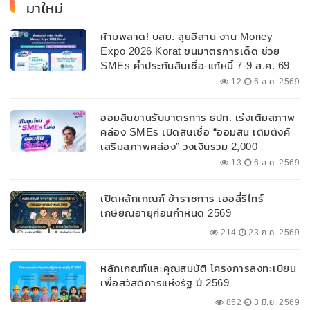
มาใหม่
ห้ามพลาด! บสย. ลุยอีสาน งาน Money
Expo 2026 Korat ขนมาตรการเด็ด ช่วย
SMEs ค้ำประกันสินเชื่อ-แก้หนี้ 7-9 ส.ค. 69
12
6 ส.ค. 2569
ออมสินขานรับมาตรการ ธปท. เร่งเติมสภาพ
คล่อง SMEs เปิดสินเชื่อ “ออมสิน เติมตังค์
เสริมสภาพคล่อง” วงเงินรวม 2,000
ลบ.สนับสนุนเงินทุนหมุนเวียนวงเงินกู้สูงสุด
13
6 ส.ค. 2569
100% ของหลักประกัน ผ่อนนานสูงสุด 10 ปี
เปิดหลักเกณฑ์ ข้าราชการ เออลี่รีไทร์
เกษียณอายุก่อนกำหนด 2569
214
23 ก.ค. 2569
หลักเกณฑ์และคุณสมบัติ โครงการลงทะเบียน
เพื่อสวัสดิการแห่งรัฐ ปี 2569
852
3 มิ.ย. 2569