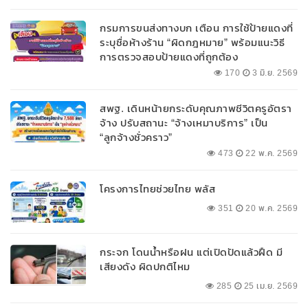
กรมการขนส่งทางบก เตือน การใช้ป้ายแดงที่
ระบุชื่อห้างร้าน “ผิดกฎหมาย” พร้อมแนะวิธี
การตรวจสอบป้ายแดงที่ถูกต้อง
170
3 มิ.ย. 2569
สพฐ. เดินหน้ายกระดับคุณภาพชีวิตครูอัตรา
จ้าง ปรับสถานะ “จ้างเหมาบริการ” เป็น
“ลูกจ้างชั่วคราว”
473
22 พ.ค. 2569
โครงการไทยช่วยไทย พลัส
351
20 พ.ค. 2569
กระจก โดนน้ำหรือฝน แต่เปิดปัดแล้วฝืด มี
เสียงดัง ผิดปกติไหม
285
25 เม.ย. 2569