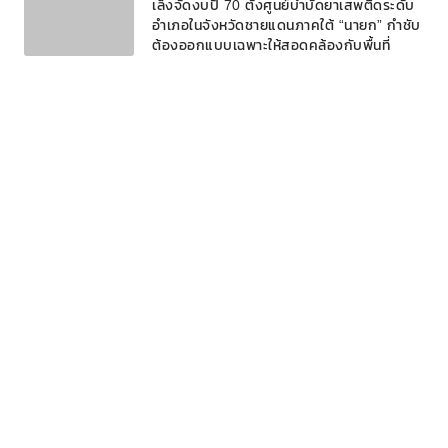
เล็งจัดงบปี 70 ตั้งศูนย์บำบัดยาเสพติดระดับ
อำเภอในจังหวัดชายแดนภาคใต้ “นายก” กำชับ
ต้องออกแบบเฉพาะให้สอดคล้องกับพื้นที่
รัฐช่วยครึ่งหนึ่ง! เปิดสินเชื่อ “ดอกเบี้ยคนละ
ครึ่ง” ลดภาระเกษตรกร กู้สูงสุด 1 แสน รัฐ
จ่ายดอกเบี้ย 3% ดันเกษตรแม่นยำ
ฤกษ์ออกรถ ปี 2569 (2026)
ระบบขนส่งสาธารณะพร้อมรับสงกรานต์ รัฐ
ตรึงค่าโดยสาร–GPS ตามรถขนส่งน้ำมัน
คลายกังวลประชาชนตลอดเส้นทาง
ครม. เห็นชอบร่างแถลงนโยบายรัฐบาลนายกฯ
อนุทิน ใช้ 5 เสาหลักขับเคลื่อนเศรษฐกิจ
ประเทศ