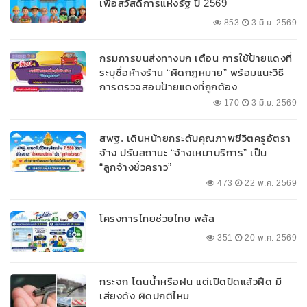
เพื่อสวัสดิการแห่งรัฐ ปี 2569
853
3 มิ.ย. 2569
กรมการขนส่งทางบก เตือน การใช้ป้ายแดงที่
ระบุชื่อห้างร้าน “ผิดกฎหมาย” พร้อมแนะวิธี
การตรวจสอบป้ายแดงที่ถูกต้อง
170
3 มิ.ย. 2569
สพฐ. เดินหน้ายกระดับคุณภาพชีวิตครูอัตรา
จ้าง ปรับสถานะ “จ้างเหมาบริการ” เป็น
“ลูกจ้างชั่วคราว”
473
22 พ.ค. 2569
โครงการไทยช่วยไทย พลัส
351
20 พ.ค. 2569
กระจก โดนน้ำหรือฝน แต่เปิดปัดแล้วฝืด มี
เสียงดัง ผิดปกติไหม