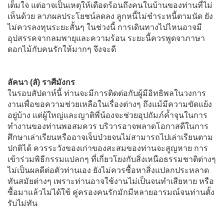
เต็มใจ แต่อาจเป็นเหตุให้เดือดร้อนถึงคนในบ้านของท่านที่ไม่
เห็นด้วย ลาภผลประโยชน์ลดลง ลูกหนี้ไม่ชำระหนี้ตามนัด ยัง
ไม่ควรลงทุนระยะสั้นๆ ในช่วงนี้ การเดินทางไปไหนอาจมี
อุปสรรคจากลมพายุและความร้อน ระยะนี้ควรพูดจาภาษา
ดอกไม้กับคนรักให้มากๆ จึงจะดี
ลัคนา (ลั) ราศีมังกร
ในรอบสัปดาห์นี้ ท่านจะมีการติดต่อกับผู้มีอิทธิพลในวงการ
งานเพื่อขอความช่วยเหลือในเรื่องต่างๆ ถึงแม้มีความขัดแย้ง
อยู่บ้าง แต่ผู้ใหญ่และญาติพี่น้องจะช่วยอุปถัมภ์ค้ำจุนในการ
ทำงานของท่านพอสมควร บริวารอาจพลาดโอกาสดีในการ
ศึกษาเล่าเรียนหรืออาจเจ็บป่วยจนไม่สามารถไปเล่าเรียนตาม
ปกติได้ ควรระวังของเก่าของสะสมของท่านจะสูญหาย การ
เข้าร่วมพิธีกรรมแปลกๆ ที่เกี่ยวโยงกับสิ่งเหนือธรรมชาติต่างๆ
ไม่เป็นผลดีต่อตัวท่านเอง ยังไม่ควรซื้อหาสิ่งแปลกประหลาด
ทันสมัยต่างๆ เพราะท่านอาจใช้งานไม่เป็นจนทำเสียหาย หรือ
ซื้อมาแล้วไม่ได้ใช้ คู่ครองคนรักมักมีหลายอารมณ์จนท่านตั้ง
รับไม่ทัน