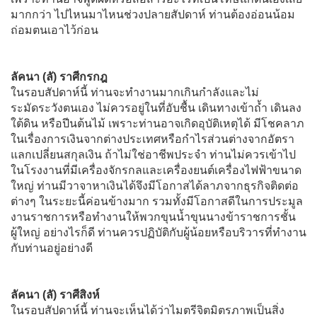
มากกว่า ไปไหนมาไหนช่วงปลายสัปดาห์ ท่านต้องอ่อนน้อม
ถ่อมตนเอาไว้ก่อน
ลัคนา (ลั) ราศีกรกฎ
ในรอบสัปดาห์นี้ ท่านจะทำงานมากเกินกำลังและไม่
ระมัดระวังตนเอง ไม่ควรอยู่ในที่อับชื้น เดินทางเข้าถ้ำ เดินลง
ใต้ดิน หรือปีนต้นไม้ เพราะท่านอาจเกิดอุบัติเหตุได้ มีโชคลาภ
ในเรื่องการเงินจากต่างประเทศหรือกำไรส่วนต่างจากอัตรา
แลกเปลี่ยนสกุลเงิน ถ้าไม่ใช่อาชีพประจำ ท่านไม่ควรเข้าไป
ในโรงงานที่มีเครื่องจักรกลและเครื่องยนต์เครื่องไฟฟ้าขนาด
ใหญ่ ท่านมีวาจาหาเงินได้จึงมีโอกาสได้ลาภจากธุรกิจติดต่อ
ต่างๆ ในระยะนี้ค่อนข้างมาก รวมทั้งมีโอกาสดีในการประมูล
งานราชการหรือทำงานให้พวกขุนน้ำขุนนางข้าราชการชั้น
ผู้ใหญ่ อย่างไรก็ดี ท่านควรปฏิบัติกับผู้น้อยหรือบริวารที่ทำงาน
กับท่านอยู่อย่างดี
ลัคนา (ลั) ราศีสิงห์
ในรอบสัปดาห์นี้ ท่านจะเห็นได้ว่าไมตรีจิตมิตรภาพเป็นสิ่ง