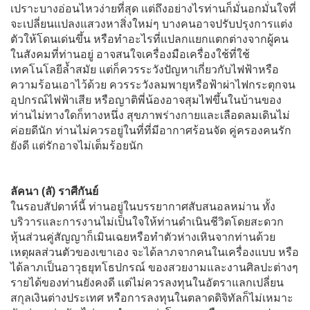
เปราะบางอ่อนไหวง่ายที่สุด แต่ถึงอย่างไรท่านก็มั่นอกมั่นใจที่
จะเปลี่ยนแปลงแสวงหาสิ่งใหม่ๆ บางคนอาจปรับปรุงการแต่ง
ตัวให้โดนเด่นขึ้น หรือทำอะไรที่แปลกแยกแตกต่างจากผู้คน
ในสังคมที่ท่านอยู่ อาจสนใจเครื่องมือเครื่องใช้ที่ใช้
เทคโนโลยีล้ำสมัย แต่ก็ควรระวังปัญหาเกี่ยวกับไฟฟ้าหรือ
ความร้อนเอาไว้ด้วย ควรระวังลมพายุหรือฟ้าผ่าไฟกระตุกจน
อุปกรณ์ไฟฟ้าเสีย หรือญาติพี่น้องอาจสุมไฟขึ้นในบ้านของ
ท่านไม่ทางใดก็ทางหนึ่ง สุขภาพร่างกายและเลือดลมเดินไม่
ค่อยดีนัก ท่านไม่ควรอยู่ในที่ที่มีอากาศร้อนจัด คู่ครองคนรัก
ยังดี แต่รักอาจไม่เต็มร้อยนัก
ลัคนา (ลั) ราศีกันย์
ในรอบสัปดาห์นี้ ท่านอยู่ในบรรยากาศสับสนอลหม่าน ทั้ง
บริวารและการงานไม่เป็นใจให้ท่านดำเนินชีวิตโดยสะดวก
หุ้นส่วนคู่สัญญาก็เมินเฉยหรือทำตัวห่างเหินจากท่านด้วย
เหตุผลส่วนตัวของเขาเอง จะได้ลาภจากคนในเครื่องแบบ หรือ
ได้ลาภเป็นอาวุธยุทโธปกรณ์ ของสวยงามและงานศิลปะต่างๆ
รายได้ของท่านยังคงดี แต่ไม่ควรลงทุนในอัตราแลกเปลี่ยน
สกุลเงินต่างประเทศ หรือการลงทุนในตลาดดิจิทัลก็ไม่เหมาะ