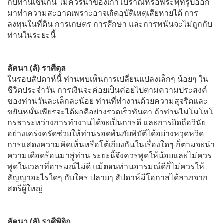
กับท่านเช่นกัน ไม่ควรนำของเก่าโบราณหรือพระพุทรูปออก
มาทำความสะอาดเพราะอาจเกิดอุบัติเหตุเสียหายได้ การ
ลงทุนในที่ดิน การเกษตร การศึกษา และการพนันจะไม่ถูกกับ
ท่านในระยะนี้
ลัคนา (ลั) ราศีตุล
ในรอบสัปดาห์นี้ ท่านพบเห็นการเปลี่ยนแปลงเล็กๆ น้อยๆ ใน
ชีวิตประจำวัน การเงินจะค่อยเป็นค่อยไปตามความประสงค์
ของท่านวันละเล็กละน้อย ท่านที่ทำงานด้วยความสุจริตและ
ขยันหมั่นเพียรจะได้ผลดีอย่างรวดเร็วทันตา ถ้าท่านไม่โมโหโ
กรธาระหว่างการทำงานได้จะเป็นการดี และการยึดถือวินัย
อย่างเคร่งครัดช่วยให้ท่านรอดพ้นภัยพิบัติได้อย่างหวุดหวิด
การแสดงความคิดเห็นหรือโต้เถียงกันในเรื่องใดๆ ก็ตามจะนำ
ความเดือดร้อนมาสู่ท่าน ระยะนี้จึงควรพูดให้น้อยและไม่ควร
พูดในเวลาที่อารมณ์ไม่ดี แม้ตอนท่านอารมณ์ดีก็ไม่ควรให้
สัญญาอะไรใดๆ กับใคร ปลายๆ สัปดาห์มีโอกาสได้ลาภจาก
สตรีผู้ใหญ่
ลัคนา (ลั) ราศีพิจิก