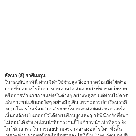
ลัคนา (ลั) ราศีเมถุน
ในรอบสัปดาห์นี้ ท่านมีค่าใช้จ่ายสูง ยิ่งอากาศร้อนยิ่งใช้จ่าย
มากขึ้น อย่างไรก็ตาม ท่านอาจได้เงินจากสิ่งที่ชำรุดเสียหาย
หรือการทำนายการแข่งขันต่างๆ อย่างฟลุคๆ แต่ท่านไม่ควร
เล่นการพนันขันต่อใดๆ อย่างมือเติบ เพราะดาวเจ้าเรือนราศี
เมถุนโคจรในเรือนวินาศ ระยะนี้ท่านจะคิดผิดคิดพลาดหรือ
เห็นกงจักรเป็นดอกบัวได้ง่าย เพื่อนฝูงและญาติพี่น้องยังพึ่งพา
ไม่ค่อยได้ ตำแหน่งหน้าที่การงานก็ไม่ก้าวหน้าเท่าที่ควร ยัง
ไม่ใช่เวลาที่ดีในการเอ่ยปากเจรจาต่อรองอะไรใดๆ ทั้งสิ้น
เพราะท่านอาจพูดผิดหรือสื่อสารอะไรที่เป็นโทษแก่ตนเองเสีย