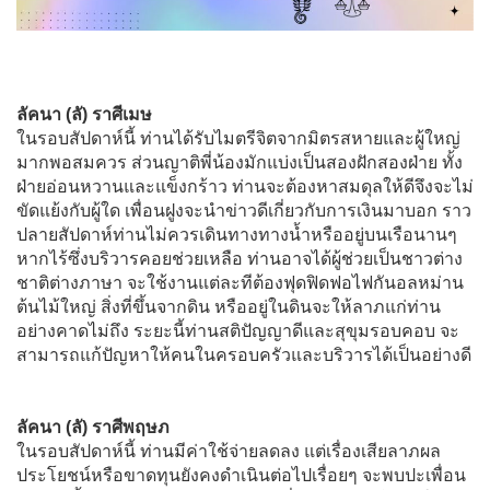
ลัคนา (ลั) ราศีเมษ
ในรอบสัปดาห์นี้ ท่านได้รับไมตรีจิตจากมิตรสหายและผู้ใหญ่
มากพอสมควร ส่วนญาติพี่น้องมักแบ่งเป็นสองฝักสองฝ่าย ทั้ง
ฝ่ายอ่อนหวานและแข็งกร้าว ท่านจะต้องหาสมดุลให้ดีจึงจะไม่
ขัดแย้งกับผู้ใด เพื่อนฝูงจะนำข่าวดีเกี่ยวกับการเงินมาบอก ราว
ปลายสัปดาห์ท่านไม่ควรเดินทางทางน้ำหรืออยู่บนเรือนานๆ
หากไร้ซึ่งบริวารคอยช่วยเหลือ ท่านอาจได้ผู้ช่วยเป็นชาวต่าง
ชาติต่างภาษา จะใช้งานแต่ละทีต้องฟุดฟิดฟอไฟกันอลหม่าน
ต้นไม้ใหญ่ สิ่งที่ขึ้นจากดิน หรืออยู่ในดินจะให้ลาภแก่ท่าน
อย่างคาดไม่ถึง ระยะนี้ท่านสติปัญญาดีและสุขุมรอบคอบ จะ
สามารถแก้ปัญหาให้คนในครอบครัวและบริวารได้เป็นอย่างดี
ลัคนา (ลั) ราศีพฤษภ
ในรอบสัปดาห์นี้ ท่านมีค่าใช้จ่ายลดลง แต่เรื่องเสียลาภผล
ประโยชน์หรือขาดทุนยังคงดำเนินต่อไปเรื่อยๆ จะพบปะเพื่อน