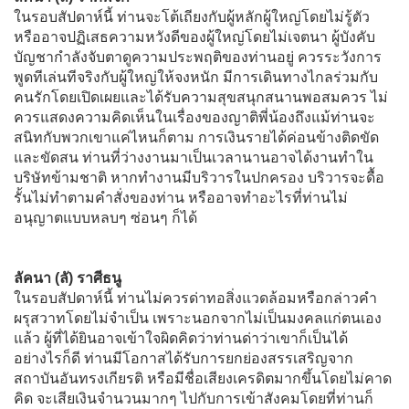
ในรอบสัปดาห์นี้ ท่านจะโต้เถียงกับผู้หลักผู้ใหญ่โดยไม่รู้ตัว
หรืออาจปฏิเสธความหวังดีของผู้ใหญ่โดยไม่เจตนา ผู้บังคับ
บัญชากำลังจับตาดูความประพฤติของท่านอยู่ ควรระวังการ
พูดทีเล่นทีจริงกับผู้ใหญ่ให้จงหนัก มีการเดินทางไกลร่วมกับ
คนรักโดยเปิดเผยและได้รับความสุขสนุกสนานพอสมควร ไม่
ควรแสดงความคิดเห็นในเรื่องของญาติพี่น้องถึงแม้ท่านจะ
สนิทกับพวกเขาแค่ไหนก็ตาม การเงินรายได้ค่อนข้างติดขัด
และขัดสน ท่านที่ว่างงานมาเป็นเวลานานอาจได้งานทำใน
บริษัทข้ามชาติ หากทำงานมีบริวารในปกครอง บริวารจะดื้อ
รั้นไม่ทำตามคำสั่งของท่าน หรืออาจทำอะไรที่ท่านไม่
อนุญาตแบบหลบๆ ซ่อนๆ ก็ได้
ลัคนา (ลั) ราศีธนู
ในรอบสัปดาห์นี้ ท่านไม่ควรด่าทอสิ่งแวดล้อมหรือกล่าวคำ
ผรุสวาทโดยไม่จำเป็น เพราะนอกจากไม่เป็นมงคลแก่ตนเอง
แล้ว ผู้ที่ได้ยินอาจเข้าใจผิดคิดว่าท่านด่าว่าเขาก็เป็นได้
อย่างไรก็ดี ท่านมีโอกาสได้รับการยกย่องสรรเสริญจาก
สถาบันอันทรงเกียรติ หรือมีชื่อเสียงเครดิตมากขึ้นโดยไม่คาด
คิด จะเสียเงินจำนวนมากๆ ไปกับการเข้าสังคมโดยที่ท่านก็