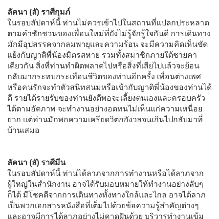
ลัคนา (ลั) ราศีกุมภ์
ในรอบสัปดาห์นี้ ท่านไม่ควรเข้าไปในสถานที่แปลกประหลาด
ตามคำชักชวนของเพื่อนใหม่ที่ยังไม่รู้จักรู้ใจกันดี การเดินทาง
มักมีอุปสรรคจากลมพายุและความร้อน จะมีความคิดเห็นขัด
แย้งกับญาติพี่น้องมิตรสหาย รวมทั้งสมาชิกภายใต้ชายคา
เดียวกัน สิ่งที่ท่านทำผิดพลาดไปหรือสิ่งที่เสียไปแล้วจะย้อน
กลับมากระทบกระเทือนชีวิตของท่านอีกครั้ง เพื่อนต่างเพศ
หรือคนรักจะทำตัวสนิทสนมหรือเข้ากับญาติพี่น้องของท่านได้
ดี รายได้รายรับของท่านยังดีพอจะเลี้ยงตนเองและครอบครัว
ได้ตามอัตภาพ จะทำงานอย่างอดทนไม่เห็นแก่ความเหนื่อย
ยาก แต่ท่านมักพกความเครียดวิตกกังวลจนเกินไปกลับมาที่
บ้านเสมอ
ลัคนา (ลั) ราศีมีน
ในรอบสัปดาห์นี้ ท่านได้ลาภจากการทำงานหรือได้ลาภจาก
ผู้ใหญ่ในสำนักงาน อาจได้รับมอบหมายให้ทำงานอย่างลับๆ
ก็ได้ มีโชคดีจากการเดินทางทั้งทางใกล้และไกล อาจได้ลาภ
เป็นพวกเอกสารหนังสือที่เต็มไปด้วยข้อความรู้สำคัญต่างๆ
และอาจมีการได้ลาภอย่างไม่คาดฝันด้วย บริวารทำงานเข้ม