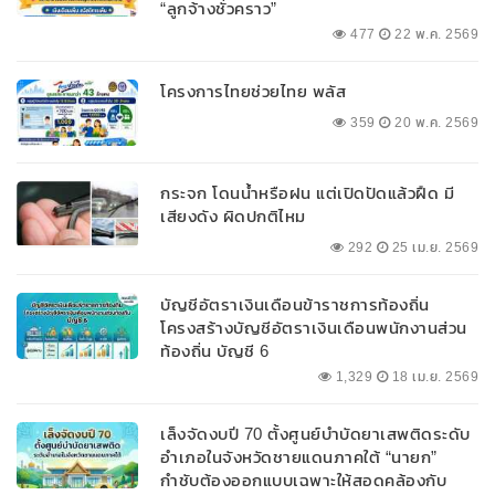
“ลูกจ้างชั่วคราว”
477
22 พ.ค. 2569
โครงการไทยช่วยไทย พลัส
359
20 พ.ค. 2569
กระจก โดนน้ำหรือฝน แต่เปิดปัดแล้วฝืด มี
เสียงดัง ผิดปกติไหม
292
25 เม.ย. 2569
บัญชีอัตราเงินเดือนข้าราชการท้องถิ่น
โครงสร้างบัญชีอัตราเงินเดือนพนักงานส่วน
ท้องถิ่น บัญชี 6
1,329
18 เม.ย. 2569
เล็งจัดงบปี 70 ตั้งศูนย์บำบัดยาเสพติดระดับ
อำเภอในจังหวัดชายแดนภาคใต้ “นายก”
กำชับต้องออกแบบเฉพาะให้สอดคล้องกับ