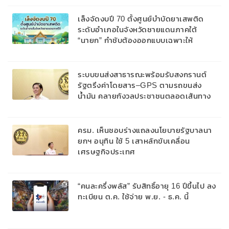
เล็งจัดงบปี 70 ตั้งศูนย์บำบัดยาเสพติด
ระดับอำเภอในจังหวัดชายแดนภาคใต้
“นายก” กำชับต้องออกแบบเฉพาะให้
สอดคล้องกับพื้นที่
ระบบขนส่งสาธารณะพร้อมรับสงกรานต์
รัฐตรึงค่าโดยสาร–GPS ตามรถขนส่ง
น้ำมัน คลายกังวลประชาชนตลอดเส้นทาง
ครม. เห็นชอบร่างแถลงนโยบายรัฐบาลนา
ยกฯ อนุทิน ใช้ 5 เสาหลักขับเคลื่อน
เศรษฐกิจประเทศ
“คนละครึ่งพลัส” รับสิทธิ์อายุ 16 ปีขึ้นไป ลง
ทะเบียน ต.ค. ใช้จ่าย พ.ย. - ธ.ค. นี้