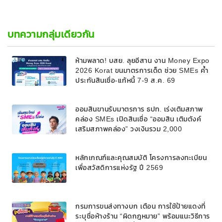
บทความกลุ่มเดียวกัน
ห้ามพลาด! บสย. ลุยอีสาน งาน Money Expo
2026 Korat ขนมาตรการเด็ด ช่วย SMEs ค้ำ
ประกันสินเชื่อ-แก้หนี้ 7-9 ส.ค. 69
ออมสินขานรับมาตรการ ธปท. เร่งเติมสภาพ
คล่อง SMEs เปิดสินเชื่อ “ออมสิน เติมตังค์
เสริมสภาพคล่อง” วงเงินรวม 2,000
ลบ.สนับสนุนเงินทุนหมุนเวียนวงเงินกู้สูงสุด
100% ของหลักประกัน ผ่อนนานสูงสุด 10 ปี
หลักเกณฑ์และคุณสมบัติ โครงการลงทะเบียน
เพื่อสวัสดิการแห่งรัฐ ปี 2569
กรมการขนส่งทางบก เตือน การใช้ป้ายแดงที่
ระบุชื่อห้างร้าน “ผิดกฎหมาย” พร้อมแนะวิธีการ