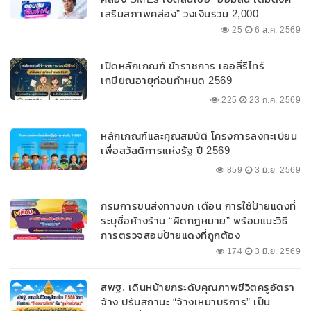
เสริมสภาพคล่อง” วงเงินรวม 2,000
ลบ.สนับสนุนเงินทุนหมุนเวียนวงเงินกู้สูงสุด
25
6 ส.ค. 2569
100% ของหลักประกัน ผ่อนนานสูงสุด 10 ปี
เปิดหลักเกณฑ์ ข้าราชการ เออลี่รีไทร์
เกษียณอายุก่อนกำหนด 2569
225
23 ก.ค. 2569
หลักเกณฑ์และคุณสมบัติ โครงการลงทะเบียน
เพื่อสวัสดิการแห่งรัฐ ปี 2569
859
3 มิ.ย. 2569
กรมการขนส่งทางบก เตือน การใช้ป้ายแดงที่
ระบุชื่อห้างร้าน “ผิดกฎหมาย” พร้อมแนะวิธี
การตรวจสอบป้ายแดงที่ถูกต้อง
174
3 มิ.ย. 2569
สพฐ. เดินหน้ายกระดับคุณภาพชีวิตครูอัตรา
จ้าง ปรับสถานะ “จ้างเหมาบริการ” เป็น