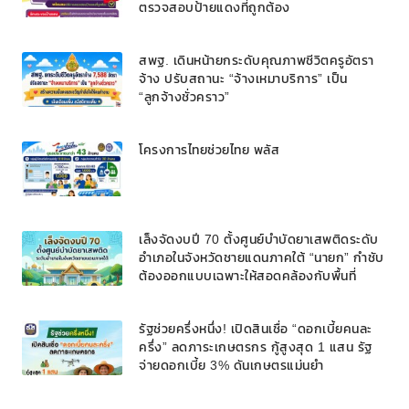
ตรวจสอบป้ายแดงที่ถูกต้อง
สพฐ. เดินหน้ายกระดับคุณภาพชีวิตครูอัตรา
จ้าง ปรับสถานะ “จ้างเหมาบริการ” เป็น
“ลูกจ้างชั่วคราว”
โครงการไทยช่วยไทย พลัส
เล็งจัดงบปี 70 ตั้งศูนย์บำบัดยาเสพติดระดับ
อำเภอในจังหวัดชายแดนภาคใต้ “นายก” กำชับ
ต้องออกแบบเฉพาะให้สอดคล้องกับพื้นที่
รัฐช่วยครึ่งหนึ่ง! เปิดสินเชื่อ “ดอกเบี้ยคนละ
ครึ่ง” ลดภาระเกษตรกร กู้สูงสุด 1 แสน รัฐ
จ่ายดอกเบี้ย 3% ดันเกษตรแม่นยำ