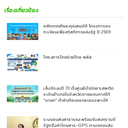
เรื่องเกี่ยวข้อง
หลักเกณฑ์และคุณสมบัติ โครงการลง
ทะเบียนเพื่อสวัสดิการแห่งรัฐ ปี 2569
โครงการไทยช่วยไทย พลัส
เล็งจัดงบปี 70 ตั้งศูนย์บำบัดยาเสพติด
ระดับอำเภอในจังหวัดชายแดนภาคใต้
“นายก” กำชับต้องออกแบบเฉพาะให้
สอดคล้องกับพื้นที่
ระบบขนส่งสาธารณะพร้อมรับสงกรานต์
รัฐตรึงค่าโดยสาร–GPS ตามรถขนส่ง