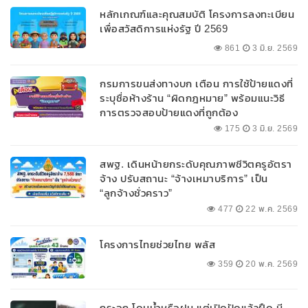
หลักเกณฑ์และคุณสมบัติ โครงการลงทะเบียน
เพื่อสวัสดิการแห่งรัฐ ปี 2569
861
3 มิ.ย. 2569
กรมการขนส่งทางบก เตือน การใช้ป้ายแดงที่
ระบุชื่อห้างร้าน “ผิดกฎหมาย” พร้อมแนะวิธี
การตรวจสอบป้ายแดงที่ถูกต้อง
175
3 มิ.ย. 2569
สพฐ. เดินหน้ายกระดับคุณภาพชีวิตครูอัตรา
จ้าง ปรับสถานะ “จ้างเหมาบริการ” เป็น
“ลูกจ้างชั่วคราว”
477
22 พ.ค. 2569
โครงการไทยช่วยไทย พลัส
359
20 พ.ค. 2569
กระจก โดนน้ำหรือฝน แต่เปิดปัดแล้วฝืด มี