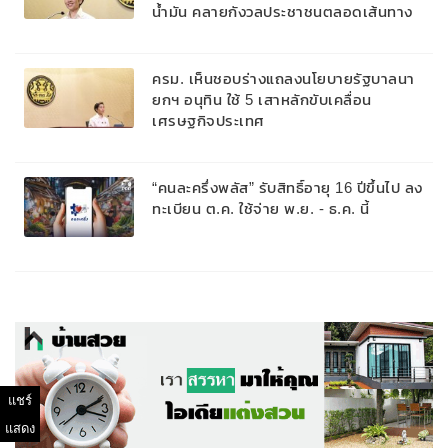
น้ำมัน คลายกังวลประชาชนตลอดเส้นทาง
ครม. เห็นชอบร่างแถลงนโยบายรัฐบาลนา
ยกฯ อนุทิน ใช้ 5 เสาหลักขับเคลื่อน
เศรษฐกิจประเทศ
“คนละครึ่งพลัส” รับสิทธิ์อายุ 16 ปีขึ้นไป ลง
ทะเบียน ต.ค. ใช้จ่าย พ.ย. - ธ.ค. นี้
แชร์
แสดง