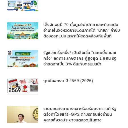
เล็งจัดงบปี 70 ตั้งศูนย์บำบัดยาเสพติดระดับ
อำเภอในจังหวัดชายแดนภาคใต้ “นายก” กำชับ
ต้องออกแบบเฉพาะให้สอดคล้องกับพื้นที่
รัฐช่วยครึ่งหนึ่ง! เปิดสินเชื่อ “ดอกเบี้ยคนละ
ครึ่ง” ลดภาระเกษตรกร กู้สูงสุด 1 แสน รัฐ
จ่ายดอกเบี้ย 3% ดันเกษตรแม่นยำ
ฤกษ์ออกรถ ปี 2569 (2026)
ระบบขนส่งสาธารณะพร้อมรับสงกรานต์ รัฐ
ตรึงค่าโดยสาร–GPS ตามรถขนส่งน้ำมัน
คลายกังวลประชาชนตลอดเส้นทาง