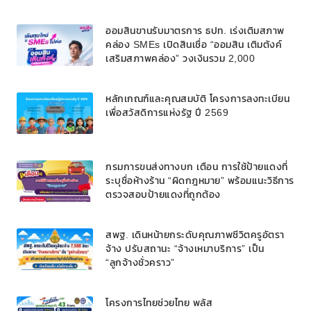
ออมสินขานรับมาตรการ ธปท. เร่งเติมสภาพ
คล่อง SMEs เปิดสินเชื่อ “ออมสิน เติมตังค์
เสริมสภาพคล่อง” วงเงินรวม 2,000
ลบ.สนับสนุนเงินทุนหมุนเวียนวงเงินกู้สูงสุด
100% ของหลักประกัน ผ่อนนานสูงสุด 10 ปี
หลักเกณฑ์และคุณสมบัติ โครงการลงทะเบียน
เพื่อสวัสดิการแห่งรัฐ ปี 2569
กรมการขนส่งทางบก เตือน การใช้ป้ายแดงที่
ระบุชื่อห้างร้าน “ผิดกฎหมาย” พร้อมแนะวิธีการ
ตรวจสอบป้ายแดงที่ถูกต้อง
สพฐ. เดินหน้ายกระดับคุณภาพชีวิตครูอัตรา
จ้าง ปรับสถานะ “จ้างเหมาบริการ” เป็น
“ลูกจ้างชั่วคราว”
โครงการไทยช่วยไทย พลัส