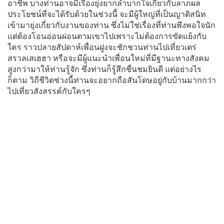
อาชีพ บางท่านอาจมีเรื่องยุ่งยากลำบากใจเกี่ยวกับลาภผล
ประโยชน์ที่จะได้รับด้วยในช่วงนี้ จะมีผู้ใหญ่ที่เป็นญาติสนิท
เข้ามายุ่งเกี่ยวกับงานของท่าน ซึ่งไม่ใช่เรื่องที่ท่านพึงพอใจนัก
แต่ต้องโอนอ่อนผ่อนตามเขาไปเพราะไม่ต้องการขัดแย้งกับ
ใคร ราวปลายสัปดาห์เพื่อนฝูงจะชักชวนท่านไปเที่ยวเตร่
สรวลเสเฮฮา หรือจะมีผู้แนะนำเพื่อนใหม่ที่มีฐานะทางสังคม
สูงกว่ามาให้ท่านรู้จัก ซึ่งท่านก็รู้สึกชื่นชมยินดี แต่อย่างไร
ก็ตาม วิถีชีวิตช่วงนี้ท่านจะอยากถือสันโดษอยู่กับบ้านมากกว่า
ไปเที่ยวสังสรรค์กับใครๆ