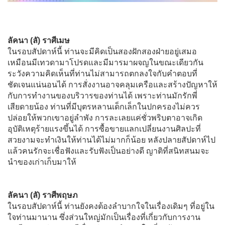
ลัคนา (ลั) ราศีเมษ
ในรอบสัปดาห์นี้ ท่านจะมีคิดเป็นสองฝักสองฝ่ายอยู่เสมอ
เหมือนมีเทวดามาโปรดและมีมารมาผจญในขณะเดียวกัน
ระวังความคิดเห็นที่ท่านไม่สามารถตกลงใจกับคำตอบที่
ชัดเจนแน่นอนได้ การสั่งงานอาจคลุมเครือและสร้างปัญหาให้
กับการทำงานของบริวารของท่านได้ เพราะท่านมักรักพี่
เสียดายน้อง ท่านที่มีบุตรหลานเด็กเล็กในปกครองไม่ควร
ปล่อยให้พวกเขาอยู่ลำพัง การละเลยแค่ชั่วพริบตาอาจเกิด
อุบัติเหตุร้ายแรงขึ้นได้ การซื้อขายแลกเปลี่ยนงานศิลปะที่
สวยงามจะทำเงินให้ท่านได้ไม่มากก็น้อย หลังปลายสัปดาห์ไป
แล้วคนรักจะเชื่อฟังและรับฟังเป็นอย่างดี ญาติที่สนิทสนมจะ
นำของเก่าเก็บมาให้
ลัคนา (ลั) ราศีพฤษภ
ในรอบสัปดาห์นี้ ท่านยังคงต้องลำบากใจในเรื่องเดิมๆ ที่อยู่ใน
ใจท่านมานาน ซึ่งส่วนใหญ่มักเป็นเรื่องที่เกี่ยวกับการงาน