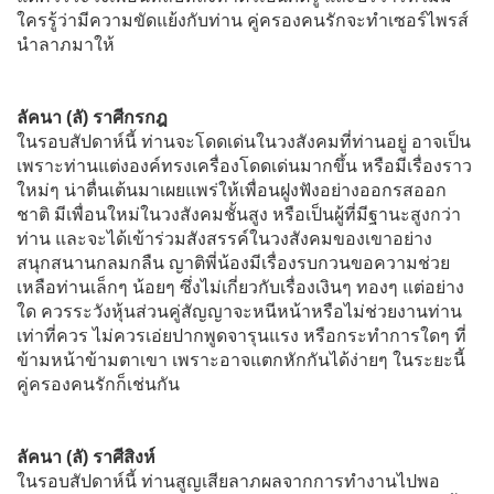
ใครรู้ว่ามีความขัดแย้งกับท่าน คู่ครองคนรักจะทำเซอร์ไพรส์
นำลาภมาให้
ลัคนา (ลั) ราศีกรกฎ
ในรอบสัปดาห์นี้ ท่านจะโดดเด่นในวงสังคมที่ท่านอยู่ อาจเป็น
เพราะท่านแต่งองค์ทรงเครื่องโดดเด่นมากขึ้น หรือมีเรื่องราว
ใหม่ๆ น่าตื่นเต้นมาเผยแพร่ให้เพื่อนฝูงฟังอย่างออกรสออก
ชาติ มีเพื่อนใหม่ในวงสังคมชั้นสูง หรือเป็นผู้ที่มีฐานะสูงกว่า
ท่าน และจะได้เข้าร่วมสังสรรค์ในวงสังคมของเขาอย่าง
สนุกสนานกลมกลืน ญาติพี่น้องมีเรื่องรบกวนขอความช่วย
เหลือท่านเล็กๆ น้อยๆ ซึ่งไม่เกี่ยวกับเรื่องเงินๆ ทองๆ แต่อย่าง
ใด ควรระวังหุ้นส่วนคู่สัญญาจะหนีหน้าหรือไม่ช่วยงานท่าน
เท่าที่ควร ไม่ควรเอ่ยปากพูดจารุนแรง หรือกระทำการใดๆ ที่
ข้ามหน้าข้ามตาเขา เพราะอาจแตกหักกันได้ง่ายๆ ในระยะนี้
คู่ครองคนรักก็เช่นกัน
ลัคนา (ลั) ราศีสิงห์
ในรอบสัปดาห์นี้ ท่านสูญเสียลาภผลจากการทำงานไปพอ