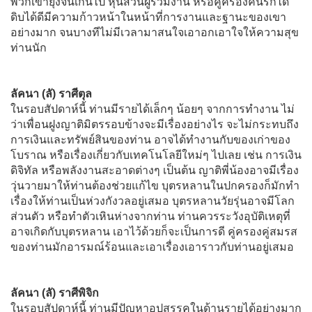
พวกเขายุ่งจนเกินไป หุ้นส่วนผู้ร่วมงาน หรือคู่ครองคนรักได้
ดิบได้ดีมีความก้าวหน้าในหน้าที่การงานและฐานะของเขา
อย่างมาก จนบางทีไม่มีเวลามาสนใจเอาอกเอาใจให้ความสุข
ท่านนัก
ลัคนา (ลั) ราศีตุล
ในรอบสัปดาห์นี้ ท่านมีรายได้เล็กๆ น้อยๆ จากการทำงาน ไม่
ว่าเพื่อนฝูงญาติมิตรรอบข้างจะมีเรื่องอย่างไร จะไม่กระทบถึง
การเงินและทรัพย์สินของท่าน อาจได้ทำงานกับของเก่าของ
โบราณ หรือเรื่องเกี่ยวกับเทคโนโลยีใหม่ๆ ไปเลย เช่น การเงิน
ดิจิทัล หรือพลังงานสะอาดต่างๆ เป็นต้น ญาติพี่น้องอาจมีเรื่อง
วุ่นวายมาให้ท่านต้องช่วยแก้ไข บุตรหลานในปกครองก็มักทำ
เรื่องให้ท่านเป็นห่วงกังวลอยู่เสมอ บุตรหลานวัยรุ่นอาจมีโลก
ส่วนตัว หรือทำตัวเหินห่างจากท่าน ท่านควรระวังอุบัติเหตุที่
อาจเกิดกับบุตรหลาน เอาไว้ด้วยก็จะเป็นการดี คู่ครองคู่สมรส
ของท่านมักอารมณ์ร้อนและเอาเรื่องเอาราวกับท่านอยู่เสมอ
ลัคนา (ลั) ราศีพิจิก
ในรอบสัปดาห์นี้ ท่านมีปัญหาอุปสรรคในด้านรายได้อย่างมาก