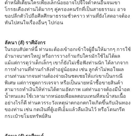
ตำหนิติเตียนใครเพียงเล็กน้อยอาจไปจี้ใจดำคนอื่นจนเขา
โกรธเคืองท่านได้มากๆ คู่ครองคนรักที่เป็นสายธรรมะ อาจ
ขอปลีกตัวไปถือศีลศึกษาธรรมชั่วคราว ท่านที่ยังโสดอาจต้อง
หันไปสนใจเรื่องอื่นๆ ไปก่อน
ลัคนา (ลั) ราศีมังกร
ในรอบสัปดาห์นี้ ท่านจะต้องเข้าอกเข้าใจผู้อื่นให้มากๆ การใช้
อำนาจบาตรใหญ่ หรือการวางก้ามกับใครมักใช้ไม่ได้ผล
แม้แต่การดุว่าเด็กเล็กๆ เขาก็ยังไม่เชื่อฟังท่านนัก ได้ลาภจาก
การทำงานที่ท่านกำลังทำอยู่น้อยลง เช่น ลูกค้าไม่พอใจผล
งานท่านมากจนท่านต้องจ่ายเงินชดเชยให้แก่เขาเป็นกรณี
พิเศษ แต่การพูดการเจรจา หรือเป็นนายหน้าซื้อขายสินค้า
สามารถทำเงินให้ท่านได้ตามอัตภาพ แต่ท่านอาจต้องมีน้ำอด
น้ำทนและใช้เวลามากหน่อยเพื่อผลตอบแทนที่สมน้ำสมเนื้อ
อย่างไรก็ดี ท่านควรระวังเหตุน่าตกอกตกใจเกิดขึ้นกับเงินทอง
ของท่าน เช่น กดเงินที่ตู้เอทีเอ็มแล้วลืมเงินไว้ หรือโดนกรีด
กระเป๋าขโมยทรัพย์สิน