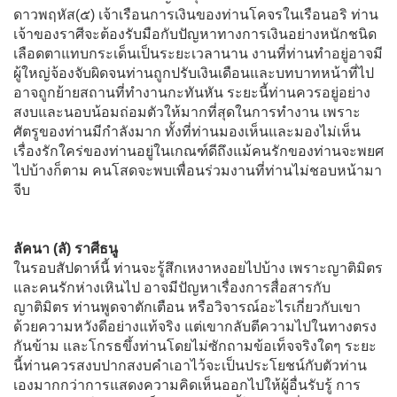
ดาวพฤหัส(๕) เจ้าเรือนการเงินของท่านโคจรในเรือนอริ ท่าน
เจ้าของราศีจะต้องรับมือกับปัญหาทางการเงินอย่างหนักชนิด
เลือดตาแทบกระเด็นเป็นระยะเวลานาน งานที่ท่านทำอยู่อาจมี
ผู้ใหญ่จ้องจับผิดจนท่านถูกปรับเงินเดือนและบทบาทหน้าที่ไป
อาจถูกย้ายสถานที่ทำงานกะทันหัน ระยะนี้ท่านควรอยู่อย่าง
สงบและนอบน้อมถ่อมตัวให้มากที่สุดในการทำงาน เพราะ
ศัตรูของท่านมีกำลังมาก ทั้งที่ท่านมองเห็นและมองไม่เห็น
เรื่องรักใคร่ของท่านอยู่ในเกณฑ์ดีถึงแม้คนรักของท่านจะพยศ
ไปบ้างก็ตาม คนโสดจะพบเพื่อนร่วมงานที่ท่านไม่ชอบหน้ามา
จีบ
ลัคนา (ลั) ราศีธนู
ในรอบสัปดาห์นี้ ท่านจะรู้สึกเหงาหงอยไปบ้าง เพราะญาติมิตร
และคนรักห่างเหินไป อาจมีปัญหาเรื่องการสื่อสารกับ
ญาติมิตร ท่านพูดจาตักเตือน หรือวิจารณ์อะไรเกี่ยวกับเขา
ด้วยความหวังดีอย่างแท้จริง แต่เขากลับตีความไปในทางตรง
กันข้าม และโกรธขึ้งท่านโดยไม่ซักถามข้อเท็จจริงใดๆ ระยะ
นี้ท่านควรสงบปากสงบคำเอาไว้จะเป็นประโยชน์กับตัวท่าน
เองมากกว่าการแสดงความคิดเห็นออกไปให้ผู้อื่นรับรู้ การ