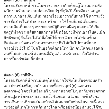
ลัคนา (ลั) ราศีกุมภ์
ในรอบสัปดาห์นี้ ท่านไม่ควรว่ากล่าวตักเตือนผู้ใด แม้กระทั่ง
พนักงานรักษาความปลอดภัยแก่ๆ ที่ดูไม่มีเรี่ยวมีแรง แต่ลูก
หลานเขาอาจเจ็บแค้นมาเอาเรื่องเอาราวกับท่านได้ ควรระวัง
การสื่อสารในที่สาธารณะ หรือการใช้โซเชียลมีเดียแสดง
ความคิดเห็นต่างๆ เพราะอาจมีผู้ตีความผิดๆ และก่อให้เกิด
ศัตรูที่ทำความเสียหายแก่ท่านได้ หรือบางทีท่านอาจไปละเมิด
สิทธิของผู้อื่นโดยไม่ได้ตั้งใจก็ได้ การเงินรายได้ค่อนข้าง
ติดขัดและขัดสน เป้าหมายทางธุรกิจไม่เป็นไปตามที่คาด
การณ์ไว้ ยังไม่มีโชคในธุรกิจติดต่อใดๆ นัก คนโสดจะเจอแต่
คนที่ไม่เข้าเกณฑ์ ส่วนคนที่มีคู่แล้ว คนรักจะเอาใจใส่ท่าน
มากขึ้นกว่าเดิมเล็กน้อย
ลัคนา (ลั) ราศีมีน
ในรอบสัปดาห์นี้ ท่านมีเหตุให้ลำบากใจทั้งในเรื่องครอบครัว
และบ้านช่องที่อยู่อาศัย เพราะทั้งดาวศุกร์(๖) และดาว
อังคาร(๓) โคจรในเรือนอริ บางท่านอาจมีปัญหากับพรรคพวก
เพื่อนฝูง หรือทะเลาะเบาะแว้งกันจนท่านไม่อยากเข้าสังคม
การเดินทางเที่ยวเตร่นอกบ้านไม่เหมาะกับท่านในระยะนี้ ควร
ระวังอุบัติเหตุในการเดินทางไกล หรืออย่างน้อยท่านจะได้รับ