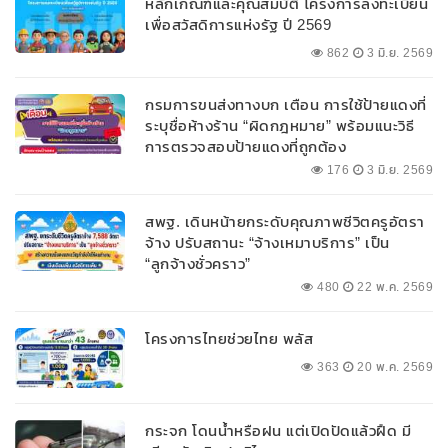
หลักเกณฑ์และคุณสมบัติ โครงการลงทะเบียน
เพื่อสวัสดิการแห่งรัฐ ปี 2569
862
3 มิ.ย. 2569
กรมการขนส่งทางบก เตือน การใช้ป้ายแดงที่
ระบุชื่อห้างร้าน “ผิดกฎหมาย” พร้อมแนะวิธี
การตรวจสอบป้ายแดงที่ถูกต้อง
176
3 มิ.ย. 2569
สพฐ. เดินหน้ายกระดับคุณภาพชีวิตครูอัตรา
จ้าง ปรับสถานะ “จ้างเหมาบริการ” เป็น
“ลูกจ้างชั่วคราว”
480
22 พ.ค. 2569
โครงการไทยช่วยไทย พลัส
363
20 พ.ค. 2569
กระจก โดนน้ำหรือฝน แต่เปิดปัดแล้วฝืด มี