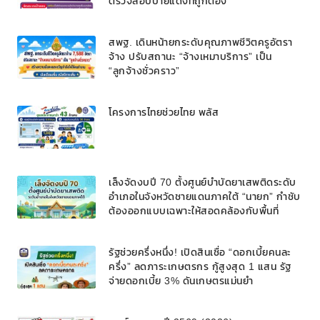
ตรวจสอบป้ายแดงที่ถูกต้อง
สพฐ. เดินหน้ายกระดับคุณภาพชีวิตครูอัตรา
จ้าง ปรับสถานะ “จ้างเหมาบริการ” เป็น
“ลูกจ้างชั่วคราว”
โครงการไทยช่วยไทย พลัส
เล็งจัดงบปี 70 ตั้งศูนย์บำบัดยาเสพติดระดับ
อำเภอในจังหวัดชายแดนภาคใต้ “นายก” กำชับ
ต้องออกแบบเฉพาะให้สอดคล้องกับพื้นที่
รัฐช่วยครึ่งหนึ่ง! เปิดสินเชื่อ “ดอกเบี้ยคนละ
ครึ่ง” ลดภาระเกษตรกร กู้สูงสุด 1 แสน รัฐ
จ่ายดอกเบี้ย 3% ดันเกษตรแม่นยำ