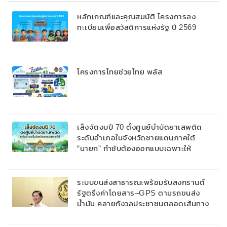
หลักเกณฑ์และคุณสมบัติ โครงการลง
ทะเบียนเพื่อสวัสดิการแห่งรัฐ ปี 2569
โครงการไทยช่วยไทย พลัส
เล็งจัดงบปี 70 ตั้งศูนย์บำบัดยาเสพติด
ระดับอำเภอในจังหวัดชายแดนภาคใต้
“นายก” กำชับต้องออกแบบเฉพาะให้
สอดคล้องกับพื้นที่
ระบบขนส่งสาธารณะพร้อมรับสงกรานต์
รัฐตรึงค่าโดยสาร–GPS ตามรถขนส่ง
น้ำมัน คลายกังวลประชาชนตลอดเส้นทาง