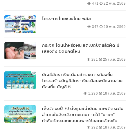
471
22 พ.ค. 2569
โครงการไทยช่วยไทย พลัส
347
20 พ.ค. 2569
กระจก โดนน้ำหรือฝน แต่เปิดปัดแล้วฝืด มี
เสียงดัง ผิดปกติไหม
281
25 เม.ย. 2569
บัญชีอัตราเงินเดือนข้าราชการท้องถิ่น
โครงสร้างบัญชีอัตราเงินเดือนพนักงานส่วน
ท้องถิ่น บัญชี 6
1,296
18 เม.ย. 2569
เล็งจัดงบปี 70 ตั้งศูนย์บำบัดยาเสพติดระดับ
อำเภอในจังหวัดชายแดนภาคใต้ “นายก”
กำชับต้องออกแบบเฉพาะให้สอดคล้องกับ
พื้นที่
292
18 เม.ย. 2569