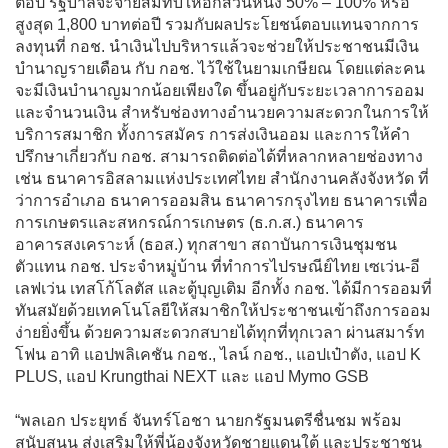
ต่อปี รัฐบาลจะจ่ายสมทบให้อีกส่วนหนึ่ง 50% – 100% หรือ
สูงสุด 1,800 บาทต่อปี รวมกับผลประโยชน์ตอบแทนจากการ
ลงทุนที่ กอช. นำเงินไปบริหารแล้วจะช่วยให้ประชาชนมีเงิน
บำนาญรายเดือน กับ กอช. ไว้ใช้ในยามเกษียณ โดยแต่ละคน
จะมีเงินบำนาญมากน้อยเพียงใด ขึ้นอยู่กับระยะเวลาการออม
และจำนวนเงิน สำหรับช่องทางอำนวยความสะดวกในการให้
บริการสมาชิก ทั้งการสมัคร การส่งเงินออม และการให้คำ
ปรึกษาเกี่ยวกับ กอช. สามารถติดต่อได้ที่หลากหลายช่องทาง
เช่น ธนาคารอิสลามแห่งประเทศไทย สำนักงานคลังจังหวัด ที่
ว่าการอำเภอ ธนาคารออมสิน ธนาคารกรุงไทย ธนาคารเพื่อ
การเกษตรและสหกรณ์การเกษตร (ธ.ก.ส.) ธนาคาร
อาคารสงเคราะห์ (ธอส.) ทุกสาขา สถาบันการเงินชุมชน
ตัวแทน กอช. ประจำหมู่บ้าน ที่ทำการไปรษณีย์ไทย เซเว่น-อี
เลฟเว่น เทสโก้โลตัส และตู้บุญเติม อีกทั้ง กอช. ได้มีการออมที่
ทันสมัยด้วยเทคโนโลยีให้สมาชิกให้ประชาชนเข้าถึงการออม
ง่ายยิ่งขึ้น ด้วยความสะดวกสบายได้ทุกที่ทุกเวลา ผ่านสมาร์ท
โฟน อาทิ แอปพลิเคชัน กอช., ไลน์ กอช., แอปเป๋าตัง, แอป K
PLUS, แอป Krungthai NEXT และ แอป Mymo GSB
“พลเอก ประยุทธ์ จันทร์โอชา นายกรัฐมนตรีชื่นชม พร้อม
สนับสนุน ส่งเสริมให้พี่น้องจังหวัดชายแดนใต้ และประชาชน