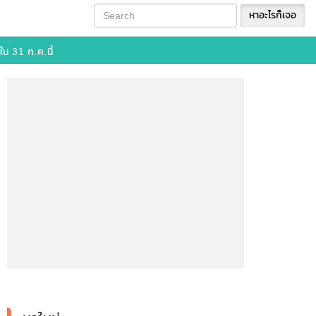
หาอะไรก็เจอ
น 31 ก.ค.นี้