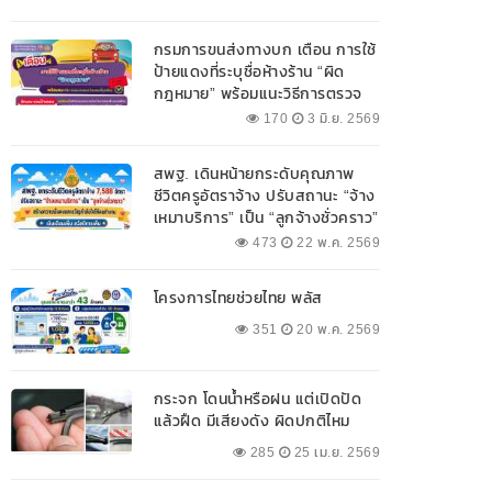
กรมการขนส่งทางบก เตือน การใช้
ป้ายแดงที่ระบุชื่อห้างร้าน “ผิด
กฎหมาย” พร้อมแนะวิธีการตรวจ
สอบป้ายแดงที่ถูกต้อง
170
3 มิ.ย. 2569
สพฐ. เดินหน้ายกระดับคุณภาพ
ชีวิตครูอัตราจ้าง ปรับสถานะ “จ้าง
เหมาบริการ” เป็น “ลูกจ้างชั่วคราว”
473
22 พ.ค. 2569
โครงการไทยช่วยไทย พลัส
351
20 พ.ค. 2569
กระจก โดนน้ำหรือฝน แต่เปิดปัด
แล้วฝืด มีเสียงดัง ผิดปกติไหม
285
25 เม.ย. 2569