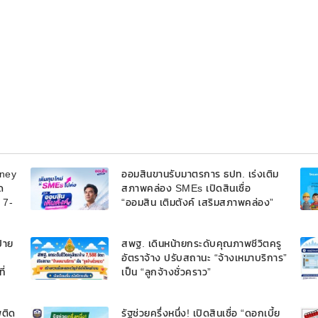
oney
ออมสินขานรับมาตรการ ธปท. เร่งเติม
ด
สภาพคล่อง SMEs เปิดสินเชื่อ
้ 7-
“ออมสิน เติมตังค์ เสริมสภาพคล่อง”
วงเงินรวม 2,000 ลบ.สนับสนุนเงิน
ทุนหมุนเวียนวงเงินกู้สูงสุด 100% ของ
้าย
สพฐ. เดินหน้ายกระดับคุณภาพชีวิตครู
หลักประกัน ผ่อนนานสูงสุด 10 ปี
อัตราจ้าง ปรับสถานะ “จ้างเหมาบริการ”
ี่
เป็น “ลูกจ้างชั่วคราว”
พติด
รัฐช่วยครึ่งหนึ่ง! เปิดสินเชื่อ “ดอกเบี้ย