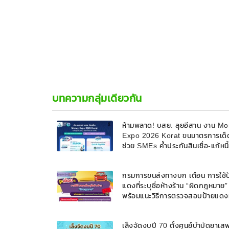
บทความกลุ่มเดียวกัน
ห้ามพลาด! บสย. ลุยอีสาน งาน M
Expo 2026 Korat ขนมาตรการเด็
ช่วย SMEs ค้ำประกันสินเชื่อ-แก้หนี
9 ส.ค. 69
กรมการขนส่งทางบก เตือน การใช้ป
แดงที่ระบุชื่อห้างร้าน “ผิดกฎหมาย”
พร้อมแนะวิธีการตรวจสอบป้ายแดงท
ถูกต้อง
เล็งจัดงบปี 70 ตั้งศูนย์บำบัดยาเส