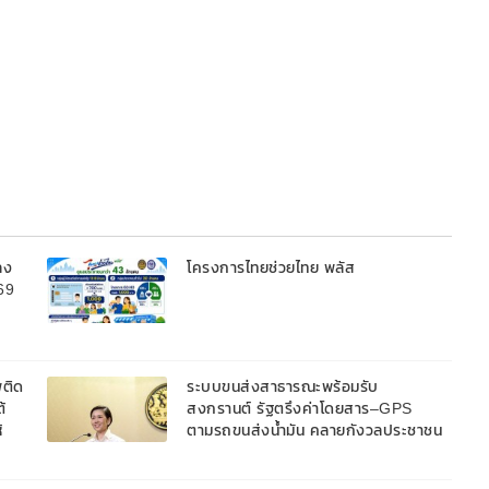
ลง
โครงการไทยช่วยไทย พลัส
569
พติด
ระบบขนส่งสาธารณะพร้อมรับ
้
สงกรานต์ รัฐตรึงค่าโดยสาร–GPS
้
ตามรถขนส่งน้ำมัน คลายกังวลประชาชน
ตลอดเส้นทาง