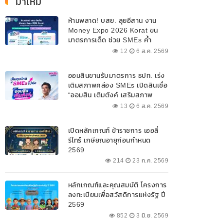
มาใหม่
ห้ามพลาด! บสย. ลุยอีสาน งาน
Money Expo 2026 Korat ขน
มาตรการเด็ด ช่วย SMEs ค้ำ
ประกันสินเชื่อ-แก้หนี้ 7-9 ส.ค. 69
12
6 ส.ค. 2569
ออมสินขานรับมาตรการ ธปท. เร่ง
เติมสภาพคล่อง SMEs เปิดสินเชื่อ
“ออมสิน เติมตังค์ เสริมสภาพ
คล่อง” วงเงินรวม 2,000
13
6 ส.ค. 2569
ลบ.สนับสนุนเงินทุนหมุนเวียน
วงเงินกู้สูงสุด 100% ของหลัก
เปิดหลักเกณฑ์ ข้าราชการ เออลี่
ประกัน ผ่อนนานสูงสุด 10 ปี
รีไทร์ เกษียณอายุก่อนกำหนด
2569
214
23 ก.ค. 2569
หลักเกณฑ์และคุณสมบัติ โครงการ
ลงทะเบียนเพื่อสวัสดิการแห่งรัฐ ปี
2569
852
3 มิ.ย. 2569