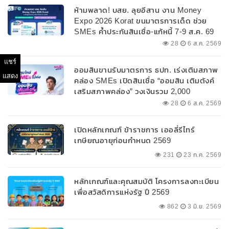
ห้ามพลาด! บสย. ลุยอีสาน งาน Money
Expo 2026 Korat ขนมาตรการเด็ด ช่วย
SMEs ค้ำประกันสินเชื่อ-แก้หนี้ 7-9 ส.ค. 69
28
6 ส.ค. 2569
แชร์
ออมสินขานรับมาตรการ ธปท. เร่งเติมสภาพ
แสดง
คล่อง SMEs เปิดสินเชื่อ “ออมสิน เติมตังค์
เสริมสภาพคล่อง” วงเงินรวม 2,000
ลบ.สนับสนุนเงินทุนหมุนเวียนวงเงินกู้สูงสุด
28
6 ส.ค. 2569
100% ของหลักประกัน ผ่อนนานสูงสุด 10 ปี
เปิดหลักเกณฑ์ ข้าราชการ เออลี่รีไทร์
เกษียณอายุก่อนกำหนด 2569
231
23 ก.ค. 2569
หลักเกณฑ์และคุณสมบัติ โครงการลงทะเบียน
เพื่อสวัสดิการแห่งรัฐ ปี 2569
862
3 มิ.ย. 2569