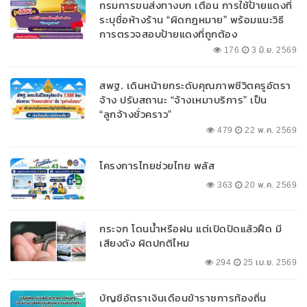
กรมการขนส่งทางบก เตือน การใช้ป้ายแดงที่
ระบุชื่อห้างร้าน “ผิดกฎหมาย” พร้อมแนะวิธี
การตรวจสอบป้ายแดงที่ถูกต้อง
176
3 มิ.ย. 2569
สพฐ. เดินหน้ายกระดับคุณภาพชีวิตครูอัตรา
จ้าง ปรับสถานะ “จ้างเหมาบริการ” เป็น
“ลูกจ้างชั่วคราว”
479
22 พ.ค. 2569
โครงการไทยช่วยไทย พลัส
363
20 พ.ค. 2569
กระจก โดนน้ำหรือฝน แต่เปิดปัดแล้วฝืด มี
เสียงดัง ผิดปกติไหม
294
25 เม.ย. 2569
บัญชีอัตราเงินเดือนข้าราชการท้องถิ่น