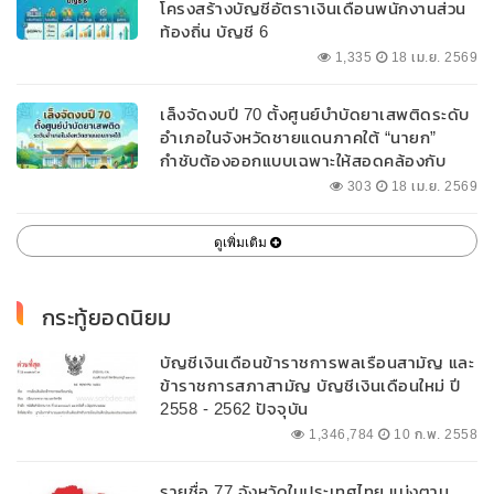
โครงสร้างบัญชีอัตราเงินเดือนพนักงานส่วน
ท้องถิ่น บัญชี 6
1,335
18 เม.ย. 2569
เล็งจัดงบปี 70 ตั้งศูนย์บำบัดยาเสพติดระดับ
อำเภอในจังหวัดชายแดนภาคใต้ “นายก”
กำชับต้องออกแบบเฉพาะให้สอดคล้องกับ
พื้นที่
303
18 เม.ย. 2569
ดูเพิ่มเติม
กระทู้ยอดนิยม
บัญชีเงินเดือนข้าราชการพลเรือนสามัญ และ
ข้าราชการสภาสามัญ บัญชีเงินเดือนใหม่ ปี
2558 - 2562 ปัจจุบัน
1,346,784
10 ก.พ. 2558
รายชื่อ 77 จังหวัดในประเทศไทย แบ่งตาม