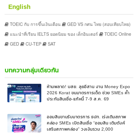
English
TOEIC กับ การขึ้นเงินเดือน
GED VS กศน ไทย (สอบเทียบไทย)
แนะนำที่เรียน IELTS ยอดนิยม ของ เด็กอินเตอร์
TOEIC Online
GED
CU-TEP
SAT
บทความกลุ่มเดียวกัน
ห้ามพลาด! บสย. ลุยอีสาน งาน Money Expo
2026 Korat ขนมาตรการเด็ด ช่วย SMEs ค้ำ
ประกันสินเชื่อ-แก้หนี้ 7-9 ส.ค. 69
ออมสินขานรับมาตรการ ธปท. เร่งเติมสภาพ
คล่อง SMEs เปิดสินเชื่อ “ออมสิน เติมตังค์
เสริมสภาพคล่อง” วงเงินรวม 2,000
ลบ.สนับสนุนเงินทุนหมุนเวียนวงเงินกู้สูงสุด