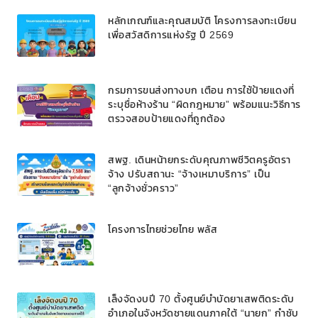
100% ของหลักประกัน ผ่อนนานสูงสุด 10 ปี
หลักเกณฑ์และคุณสมบัติ โครงการลงทะเบียน
เพื่อสวัสดิการแห่งรัฐ ปี 2569
กรมการขนส่งทางบก เตือน การใช้ป้ายแดงที่
ระบุชื่อห้างร้าน “ผิดกฎหมาย” พร้อมแนะวิธีการ
ตรวจสอบป้ายแดงที่ถูกต้อง
สพฐ. เดินหน้ายกระดับคุณภาพชีวิตครูอัตรา
จ้าง ปรับสถานะ “จ้างเหมาบริการ” เป็น
“ลูกจ้างชั่วคราว”
โครงการไทยช่วยไทย พลัส
เล็งจัดงบปี 70 ตั้งศูนย์บำบัดยาเสพติดระดับ
อำเภอในจังหวัดชายแดนภาคใต้ “นายก” กำชับ