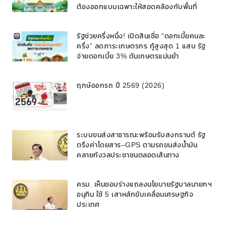
ต้องออกแบบเฉพาะให้สอดคล้องกับพื้นที่
รัฐช่วยครึ่งหนึ่ง! เปิดสินเชื่อ “ดอกเบี้ยคนละ
ครึ่ง” ลดภาระเกษตรกร กู้สูงสุด 1 แสน รัฐ
จ่ายดอกเบี้ย 3% ดันเกษตรแม่นยำ
ฤกษ์ออกรถ ปี 2569 (2026)
ระบบขนส่งสาธารณะพร้อมรับสงกรานต์ รัฐ
ตรึงค่าโดยสาร–GPS ตามรถขนส่งน้ำมัน
คลายกังวลประชาชนตลอดเส้นทาง
ครม. เห็นชอบร่างแถลงนโยบายรัฐบาลนายกฯ
อนุทิน ใช้ 5 เสาหลักขับเคลื่อนเศรษฐกิจ
ประเทศ