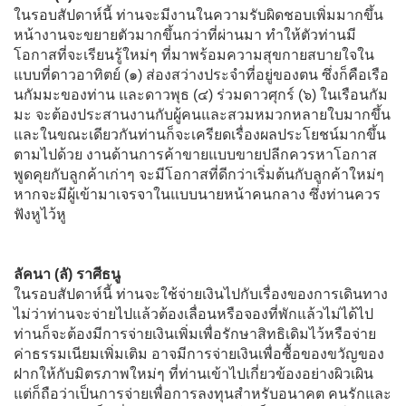
ในรอบสัปดาห์นี้ ท่านจะมีงานในความรับผิดชอบเพิ่มมากขึ้น
หน้างานจะขยายตัวมากขึ้นกว่าที่ผ่านมา ทำให้ตัวท่านมี
โอกาสที่จะเรียนรู้ใหม่ๆ ที่มาพร้อมความสุขกายสบายใจใน
แบบที่ดาวอาทิตย์ (๑) ส่องสว่างประจำที่อยู่ของตน ซึ่งก็คือเรือ
นกัมมะของท่าน และดาวพุธ (๔) ร่วมดาวศุกร์ (๖) ในเรือนกัม
มะ จะต้องประสานงานกับผู้คนและสวมหมวกหลายใบมากขึ้น
และในขณะเดียวกันท่านก็จะเครียดเรื่องผลประโยชน์มากขึ้น
ตามไปด้วย งานด้านการค้าขายแบบขายปลีกควรหาโอกาส
พูดคุยกับลูกค้าเก่าๆ จะมีโอกาสที่ดีกว่าเริ่มต้นกับลูกค้าใหม่ๆ
หากจะมีผู้เข้ามาเจรจาในแบบนายหน้าคนกลาง ซึ่งท่านควร
ฟังหูไว้หู
ลัคนา (ลั) ราศีธนู
ในรอบสัปดาห์นี้ ท่านจะใช้จ่ายเงินไปกับเรื่องของการเดินทาง
ไม่ว่าท่านจะจ่ายไปแล้วต้องเลื่อนหรือจองที่พักแล้วไม่ได้ไป
ท่านก็จะต้องมีการจ่ายเงินเพิ่มเพื่อรักษาสิทธิเดิมไว้หรือจ่าย
ค่าธรรมเนียมเพิ่มเติม อาจมีการจ่ายเงินเพื่อซื้อของขวัญของ
ฝากให้กับมิตรภาพใหม่ๆ ที่ท่านเข้าไปเกี่ยวข้องอย่างผิวเผิน
แต่ก็ถือว่าเป็นการจ่ายเพื่อการลงทุนสำหรับอนาคต คนรักและ