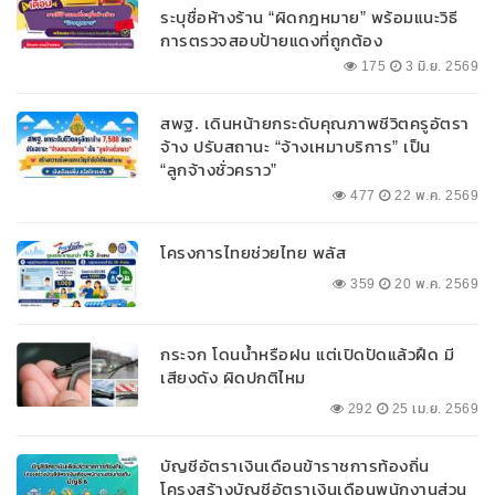
ระบุชื่อห้างร้าน “ผิดกฎหมาย” พร้อมแนะวิธี
การตรวจสอบป้ายแดงที่ถูกต้อง
175
3 มิ.ย. 2569
สพฐ. เดินหน้ายกระดับคุณภาพชีวิตครูอัตรา
จ้าง ปรับสถานะ “จ้างเหมาบริการ” เป็น
“ลูกจ้างชั่วคราว”
477
22 พ.ค. 2569
โครงการไทยช่วยไทย พลัส
359
20 พ.ค. 2569
กระจก โดนน้ำหรือฝน แต่เปิดปัดแล้วฝืด มี
เสียงดัง ผิดปกติไหม
292
25 เม.ย. 2569
บัญชีอัตราเงินเดือนข้าราชการท้องถิ่น
โครงสร้างบัญชีอัตราเงินเดือนพนักงานส่วน