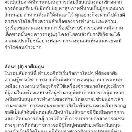
จะเป็นสัปดาห์ที่ท่านพบเหตุการณ์เปลี่ยนแปลงค่อนข้างมาก
อาจต้องเตรียมรับมือกับปัญหาสุขภาพที่ท่านเป็นผู้ก่อเองมาก
สักหน่อย ถ้าท่านตั้งสติให้มั่นเอาไว้ ทุกอย่างก็จะผ่านไปด้วยดี
ควรเอาใจใส่เรื่องความสำเร็จของการทำงาน และความ
รุ่งเรืองของตนเองมากกว่าเรื่องอื่นๆ บริวารของท่านมีความ
เด็ดขาดมั่นคง ดาวราหู(๘) โคจรโยคหลังกับราศีเกิด จะได้
ลาภผลประโยชน์อย่างฟลุคๆ การลงทุนเล่นหุ้นเล่นหวยจะมี
กำไรค่อนข้างมาก
ลัคนา (ลั) ราศีเมถุน
ในรอบสัปดาห์นี้ ท่านจะคิดริเริ่มกิจการใหม่ๆ ที่ต้องอาศัย
ความรู้ทางวิชาการมากเป็นพิเศษ การลงทุนด้านการเกษตร
เหมือง แรงงาน หรือธุรกิจที่ใช้เครื่องจักรขนาดใหญ่จะดีกว่า
มีผู้คนในเครื่องแบบ หรือผู้ชำนาญพิเศษด้านการต่อสู้มาช่วย
เหลือสนับสนุนการทำงานของท่าน โดยเขาจะช่วยนอกเวลา
งานของเขา การลงทุนระยะยาวยังไม่คืนทุน แต่จะเริ่มปรากฏ
ผลดีเป็นลำดับขั้นตอนต้นปีหน้าไปแล้ว อาจมีชื่อเสียงจากการ
แสดงศิลปะการต่อสู้ การโต้วาที การบรรยายต่อสาธารณชน
ต่างๆ การติดต่อราชการจะมีผู้ใหญ่คอยช่วยเหลือสนับสนุน
การดำเนินชีวิตในระยะนี้มักปราศจากปัญหาอุปสรรคที่ท่าน