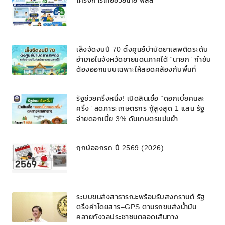
โครงการไทยช่วยไทย พลัส
เล็งจัดงบปี 70 ตั้งศูนย์บำบัดยาเสพติดระดับ
อำเภอในจังหวัดชายแดนภาคใต้ “นายก” กำชับ
ต้องออกแบบเฉพาะให้สอดคล้องกับพื้นที่
รัฐช่วยครึ่งหนึ่ง! เปิดสินเชื่อ “ดอกเบี้ยคนละ
ครึ่ง” ลดภาระเกษตรกร กู้สูงสุด 1 แสน รัฐ
จ่ายดอกเบี้ย 3% ดันเกษตรแม่นยำ
ฤกษ์ออกรถ ปี 2569 (2026)
ระบบขนส่งสาธารณะพร้อมรับสงกรานต์ รัฐ
ตรึงค่าโดยสาร–GPS ตามรถขนส่งน้ำมัน
คลายกังวลประชาชนตลอดเส้นทาง