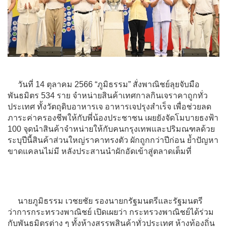
วันที่ 14 ตุลาคม 2566 “ภูมิธรรม” สั่งพาณิชย์ลุยจับมือ
พันธมิตร 534 ราย จำหน่ายสินค้าเทศกาลกินเจราคาถูกทั่ว
ประเทศ ทั้งวัตถุดิบอาหารเจ อาหารเจปรุงสำเร็จ เพื่อช่วยลด
ภาระค่าครองชีพให้กับพี่น้องประชาชน เผยยังจัดโมบายธงฟ้า
100 จุดนำสินค้าจำหน่ายให้กับคนกรุงเทพและปริมณฑลด้วย
ระบุปีนี้สินค้าส่วนใหญ่ราคาทรงตัว ผักถูกกว่าปีก่อน ย้ำปัญหา
ขาดแคลนไม่มี หลังประสานนำผักอัดเข้าสู่ตลาดเต็มที่
นายภูมิธรรม เวชยชัย รองนายกรัฐมนตรีและรัฐมนตรี
ว่าการกระทรวงพาณิชย์ เปิดเผยว่า กระทรวงพาณิชย์ได้ร่วม
กับพันธมิตรต่าง ๆ ทั้งห้างสรรพสินค้าทั่วประเทศ ห้างท้องถิ่น