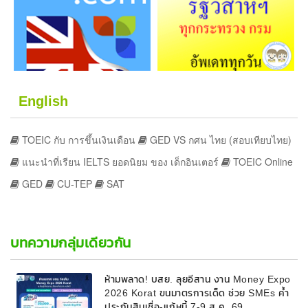
English
TOEIC กับ การขึ้นเงินเดือน
GED VS กศน ไทย (สอบเทียบไทย)
แนะนำที่เรียน IELTS ยอดนิยม ของ เด็กอินเตอร์
TOEIC Online
GED
CU-TEP
SAT
บทความกลุ่มเดียวกัน
ห้ามพลาด! บสย. ลุยอีสาน งาน Money Expo
2026 Korat ขนมาตรการเด็ด ช่วย SMEs ค้ำ
ประกันสินเชื่อ-แก้หนี้ 7-9 ส.ค. 69