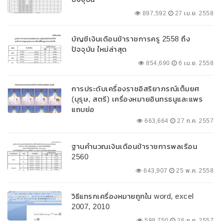
897,592
27 เม.ย. 2558
บัญชีเงินเดือนข้าราชการครู 2558 ถึง
ปัจจุบัน ใหม่ล่าสุด
854,690
6 เม.ย. 2558
การประดับเครื่องราชอิสริยาภรณ์เต็มยศ
(บุรุษ, สตรี) เครื่องหมายอินทรธนูและแพร
แถบย่อ
663,664
27 ก.ค. 2557
ฐานคำนวณเงินเดือนข้าราชการพลเรือน
2560
643,907
25 พ.ค. 2558
วิธีแทรกเครื่องหมายถูกใน word, excel
2007, 2010
598,750
26 ก.ค. 2557