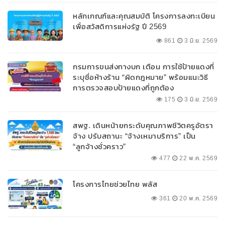
หลักเกณฑ์และคุณสมบัติ โครงการลงทะเบียน
เพื่อสวัสดิการแห่งรัฐ ปี 2569
861
3 มิ.ย. 2569
กรมการขนส่งทางบก เตือน การใช้ป้ายแดงที่
ระบุชื่อห้างร้าน “ผิดกฎหมาย” พร้อมแนะวิธี
การตรวจสอบป้ายแดงที่ถูกต้อง
175
3 มิ.ย. 2569
สพฐ. เดินหน้ายกระดับคุณภาพชีวิตครูอัตรา
จ้าง ปรับสถานะ “จ้างเหมาบริการ” เป็น
“ลูกจ้างชั่วคราว”
477
22 พ.ค. 2569
โครงการไทยช่วยไทย พลัส
361
20 พ.ค. 2569