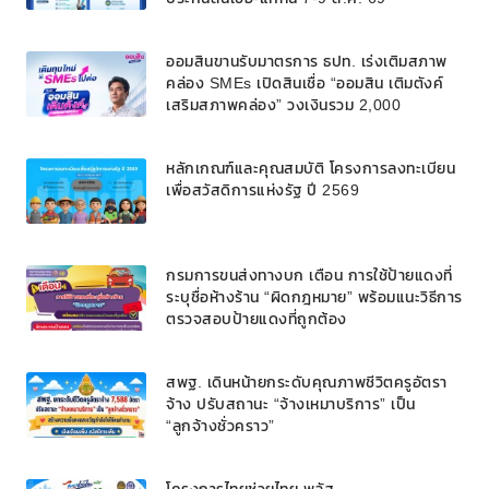
ออมสินขานรับมาตรการ ธปท. เร่งเติมสภาพ
คล่อง SMEs เปิดสินเชื่อ “ออมสิน เติมตังค์
เสริมสภาพคล่อง” วงเงินรวม 2,000
ลบ.สนับสนุนเงินทุนหมุนเวียนวงเงินกู้สูงสุด
100% ของหลักประกัน ผ่อนนานสูงสุด 10 ปี
หลักเกณฑ์และคุณสมบัติ โครงการลงทะเบียน
เพื่อสวัสดิการแห่งรัฐ ปี 2569
กรมการขนส่งทางบก เตือน การใช้ป้ายแดงที่
ระบุชื่อห้างร้าน “ผิดกฎหมาย” พร้อมแนะวิธีการ
ตรวจสอบป้ายแดงที่ถูกต้อง
สพฐ. เดินหน้ายกระดับคุณภาพชีวิตครูอัตรา
จ้าง ปรับสถานะ “จ้างเหมาบริการ” เป็น
“ลูกจ้างชั่วคราว”