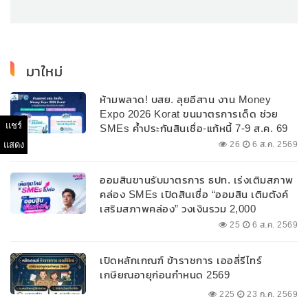
มาใหม่
ห้ามพลาด! บสย. ลุยอีสาน งาน Money
Expo 2026 Korat ขนมาตรการเด็ด ช่วย
แชร์
SMEs ค้ำประกันสินเชื่อ-แก้หนี้ 7-9 ส.ค. 69
แสดง
26
6 ส.ค. 2569
ออมสินขานรับมาตรการ ธปท. เร่งเติมสภาพ
คล่อง SMEs เปิดสินเชื่อ “ออมสิน เติมตังค์
เสริมสภาพคล่อง” วงเงินรวม 2,000
ลบ.สนับสนุนเงินทุนหมุนเวียนวงเงินกู้สูงสุด
25
6 ส.ค. 2569
100% ของหลักประกัน ผ่อนนานสูงสุด 10 ปี
เปิดหลักเกณฑ์ ข้าราชการ เออลี่รีไทร์
เกษียณอายุก่อนกำหนด 2569
225
23 ก.ค. 2569