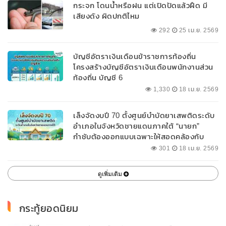
กระจก โดนน้ำหรือฝน แต่เปิดปัดแล้วฝืด มี
เสียงดัง ผิดปกติไหม
292
25 เม.ย. 2569
บัญชีอัตราเงินเดือนข้าราชการท้องถิ่น
โครงสร้างบัญชีอัตราเงินเดือนพนักงานส่วน
ท้องถิ่น บัญชี 6
1,330
18 เม.ย. 2569
เล็งจัดงบปี 70 ตั้งศูนย์บำบัดยาเสพติดระดับ
อำเภอในจังหวัดชายแดนภาคใต้ “นายก”
กำชับต้องออกแบบเฉพาะให้สอดคล้องกับ
พื้นที่
301
18 เม.ย. 2569
ดูเพิ่มเติม
กระทู้ยอดนิยม