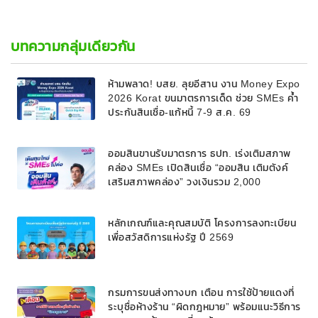
บทความกลุ่มเดียวกัน
ห้ามพลาด! บสย. ลุยอีสาน งาน Money Expo
2026 Korat ขนมาตรการเด็ด ช่วย SMEs ค้ำ
ประกันสินเชื่อ-แก้หนี้ 7-9 ส.ค. 69
ออมสินขานรับมาตรการ ธปท. เร่งเติมสภาพ
คล่อง SMEs เปิดสินเชื่อ “ออมสิน เติมตังค์
เสริมสภาพคล่อง” วงเงินรวม 2,000
ลบ.สนับสนุนเงินทุนหมุนเวียนวงเงินกู้สูงสุด
100% ของหลักประกัน ผ่อนนานสูงสุด 10 ปี
หลักเกณฑ์และคุณสมบัติ โครงการลงทะเบียน
เพื่อสวัสดิการแห่งรัฐ ปี 2569
กรมการขนส่งทางบก เตือน การใช้ป้ายแดงที่
ระบุชื่อห้างร้าน “ผิดกฎหมาย” พร้อมแนะวิธีการ