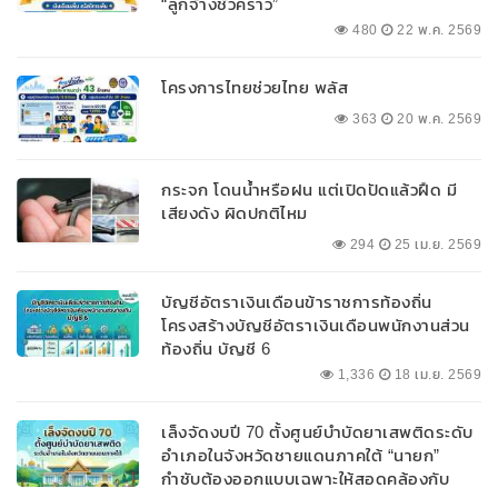
“ลูกจ้างชั่วคราว”
480
22 พ.ค. 2569
โครงการไทยช่วยไทย พลัส
363
20 พ.ค. 2569
กระจก โดนน้ำหรือฝน แต่เปิดปัดแล้วฝืด มี
เสียงดัง ผิดปกติไหม
294
25 เม.ย. 2569
บัญชีอัตราเงินเดือนข้าราชการท้องถิ่น
โครงสร้างบัญชีอัตราเงินเดือนพนักงานส่วน
ท้องถิ่น บัญชี 6
1,336
18 เม.ย. 2569
เล็งจัดงบปี 70 ตั้งศูนย์บำบัดยาเสพติดระดับ
อำเภอในจังหวัดชายแดนภาคใต้ “นายก”
กำชับต้องออกแบบเฉพาะให้สอดคล้องกับ