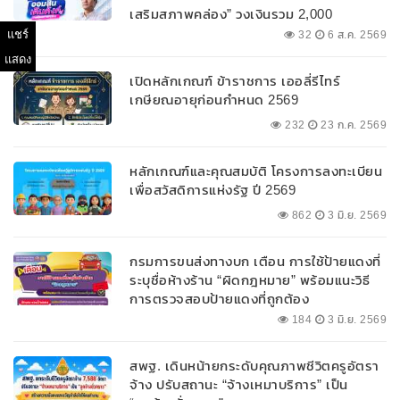
เสริมสภาพคล่อง” วงเงินรวม 2,000
ลบ.สนับสนุนเงินทุนหมุนเวียนวงเงินกู้สูงสุด
แชร์
32
6 ส.ค. 2569
100% ของหลักประกัน ผ่อนนานสูงสุด 10 ปี
แสดง
เปิดหลักเกณฑ์ ข้าราชการ เออลี่รีไทร์
เกษียณอายุก่อนกำหนด 2569
232
23 ก.ค. 2569
หลักเกณฑ์และคุณสมบัติ โครงการลงทะเบียน
เพื่อสวัสดิการแห่งรัฐ ปี 2569
862
3 มิ.ย. 2569
กรมการขนส่งทางบก เตือน การใช้ป้ายแดงที่
ระบุชื่อห้างร้าน “ผิดกฎหมาย” พร้อมแนะวิธี
การตรวจสอบป้ายแดงที่ถูกต้อง
184
3 มิ.ย. 2569
สพฐ. เดินหน้ายกระดับคุณภาพชีวิตครูอัตรา
จ้าง ปรับสถานะ “จ้างเหมาบริการ” เป็น