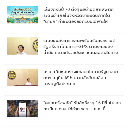
เล็งจัดงบปี 70 ตั้งศูนย์บำบัดยาเสพติด
ระดับอำเภอในจังหวัดชายแดนภาคใต้
“นายก” กำชับต้องออกแบบเฉพาะให้
สอดคล้องกับพื้นที่
ระบบขนส่งสาธารณะพร้อมรับสงกรานต์
รัฐตรึงค่าโดยสาร–GPS ตามรถขนส่ง
น้ำมัน คลายกังวลประชาชนตลอดเส้นทาง
ครม. เห็นชอบร่างแถลงนโยบายรัฐบาลนา
ยกฯ อนุทิน ใช้ 5 เสาหลักขับเคลื่อน
เศรษฐกิจประเทศ
“คนละครึ่งพลัส” รับสิทธิ์อายุ 16 ปีขึ้นไป ลง
ทะเบียน ต.ค. ใช้จ่าย พ.ย. - ธ.ค. นี้