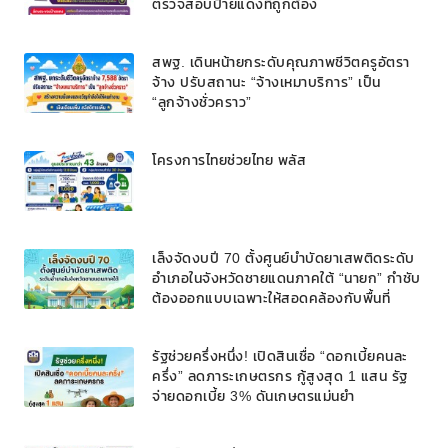
ตรวจสอบป้ายแดงที่ถูกต้อง
สพฐ. เดินหน้ายกระดับคุณภาพชีวิตครูอัตรา
จ้าง ปรับสถานะ “จ้างเหมาบริการ” เป็น
“ลูกจ้างชั่วคราว”
โครงการไทยช่วยไทย พลัส
เล็งจัดงบปี 70 ตั้งศูนย์บำบัดยาเสพติดระดับ
อำเภอในจังหวัดชายแดนภาคใต้ “นายก” กำชับ
ต้องออกแบบเฉพาะให้สอดคล้องกับพื้นที่
รัฐช่วยครึ่งหนึ่ง! เปิดสินเชื่อ “ดอกเบี้ยคนละ
ครึ่ง” ลดภาระเกษตรกร กู้สูงสุด 1 แสน รัฐ
จ่ายดอกเบี้ย 3% ดันเกษตรแม่นยำ