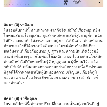
ลัคนา (ลั) ราศีเมษ
ในรอบสัปดาห์นี้ ท่านทำงานมากก็จริงแต่มักมีเรื่องหยุมหยิม
ไม่ค่อยสบายใจอยู่เสมอ อุปสรรคเกิดจากสตรีสูงอายุที่ท่านนึก
ไม่ถึงว่าจะมาทำให้งานของท่านยุ่งยากได้ ดีแต่ว่าท่านทำงาน
ค้าขายอะไรก็ได้ลาภหรือมีผลประโยชน์ค่อนข้างดีทีเดียว
ยกเว้นงานที่เกี่ยวกับอบายมุข สุรา และความบันเทิงเริงรมย์
ยามค่ำคืนต่างๆ อาจไม่ค่อยได้ผลนัก บางครั้งบางทีคนใกล้ชิด
ท่านมักทำใจดีกับพวกที่ไม่รู้จักบุญคุณคน ผู้ที่ท่านไว้วางใจ
กลับใช้เล่ห์เหลี่ยมหลอกลวงท่านอย่างใดอย่างหนึ่ง ซึ่งท่านจะ
พิสูจน์ได้ว่าพวกเขาเป็นผู้บั่นทอนความเจริญและเกียรติภูมิ
ของท่าน รวมทั้งหวังจะลักขโมยลาภผลจากกระเป๋าสตางค์
ของท่านด้วย
ลัคนา (ลั) ราศีพฤษภ
ในรอบสัปดาห์นี้ ท่านจะปรับเปลี่ยนความเป็นอยู่ภายในที่อยู่