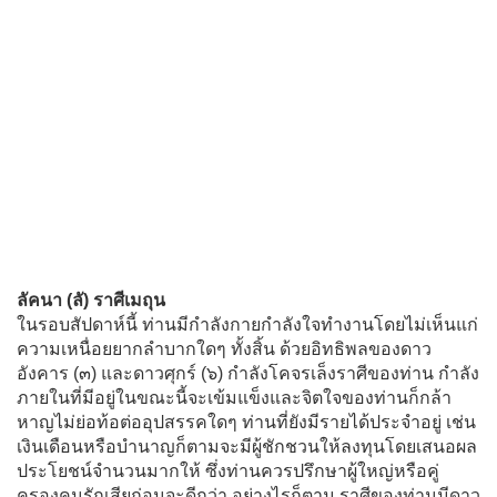
ลัคนา (ลั) ราศีเมถุน
ในรอบสัปดาห์นี้ ท่านมีกำลังกายกำลังใจทำงานโดยไม่เห็นแก่
ความเหนื่อยยากลำบากใดๆ ทั้งสิ้น ด้วยอิทธิพลของดาว
อังคาร (๓) และดาวศุกร์ (๖) กำลังโคจรเล็งราศีของท่าน กำลัง
ภายในที่มีอยู่ในขณะนี้จะเข้มแข็งและจิตใจของท่านก็กล้า
หาญไม่ย่อท้อต่ออุปสรรคใดๆ ท่านที่ยังมีรายได้ประจำอยู่ เช่น
เงินเดือนหรือบำนาญก็ตามจะมีผู้ชักชวนให้ลงทุนโดยเสนอผล
ประโยชน์จำนวนมากให้ ซึ่งท่านควรปรึกษาผู้ใหญ่หรือคู่
ครองคนรักเสียก่อนจะดีกว่า อย่างไรก็ตาม ราศีของท่านมีดาว