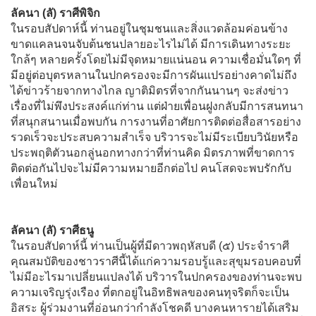
ลัคนา (ลั) ราศีพิจิก
ในรอบสัปดาห์นี้ ท่านอยู่ในชุมชนและสิ่งแวดล้อมค่อนข้าง
ขาดแคลนจนจับต้นชนปลายอะไรไม่ได้ มีการเดินทางระยะ
ใกล้ๆ หลายครั้งโดยไม่มีจุดหมายแน่นอน ความเชื่อมั่นใดๆ ที่
มีอยู่ต่อบุตรหลานในปกครองจะมีการผันแปรอย่างคาดไม่ถึง
ได้ข่าวร้ายจากทางไกล ญาติมิตรที่จากกันนานๆ จะส่งข่าว
เรื่องที่ไม่พึงประสงค์แก่ท่าน แต่ฝ่ายเพื่อนฝูงกลับมีการสนทนา
ที่สนุกสนานเมื่อพบกัน การงานที่อาศัยการติดต่อสื่อสารอย่าง
รวดเร็วจะประสบความสำเร็จ บริวารจะไม่มีระเบียบวินัยหรือ
ประพฤติตัวนอกลู่นอกทางกว่าที่ท่านคิด มิตรภาพที่ขาดการ
ติดต่อกันไปจะไม่มีความหมายอีกต่อไป คนโสดจะพบรักกับ
เพื่อนใหม่
ลัคนา (ลั) ราศีธนู
ในรอบสัปดาห์นี้ ท่านเป็นผู้ที่มีดาวพฤหัสบดี (๕) ประจำราศี
คุณสมบัติของชาวราศีนี้ได้แก่ความรอบรู้และสุขุมรอบคอบที่
ไม่มีอะไรมาเปลี่ยนแปลงได้ บริวารในปกครองของท่านจะพบ
ความเจริญรุ่งเรือง ที่ตกอยู่ในอิทธิพลของคนทุจริตก็จะเป็น
อิสระ ผู้ร่วมงานที่อ่อนกว่ากำลังโชคดี บางคนหารายได้เสริม