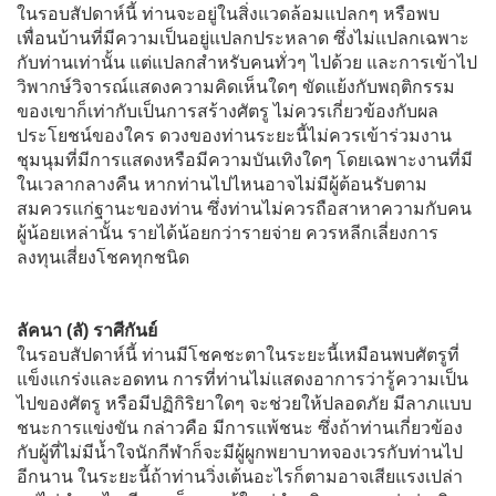
ในรอบสัปดาห์นี้ ท่านจะอยู่ในสิ่งแวดล้อมแปลกๆ หรือพบ
เพื่อนบ้านที่มีความเป็นอยู่แปลกประหลาด ซึ่งไม่แปลกเฉพาะ
กับท่านเท่านั้น แต่แปลกสำหรับคนทั่วๆ ไปด้วย และการเข้าไป
วิพากษ์วิจารณ์แสดงความคิดเห็นใดๆ ขัดแย้งกับพฤติกรรม
ของเขาก็เท่ากับเป็นการสร้างศัตรู ไม่ควรเกี่ยวข้องกับผล
ประโยชน์ของใคร ดวงของท่านระยะนี้ไม่ควรเข้าร่วมงาน
ชุมนุมที่มีการแสดงหรือมีความบันเทิงใดๆ โดยเฉพาะงานที่มี
ในเวลากลางคืน หากท่านไปไหนอาจไม่มีผู้ต้อนรับตาม
สมควรแก่ฐานะของท่าน ซึ่งท่านไม่ควรถือสาหาความกับคน
ผู้น้อยเหล่านั้น รายได้น้อยกว่ารายจ่าย ควรหลีกเลี่ยงการ
ลงทุนเสี่ยงโชคทุกชนิด
ลัคนา (ลั) ราศีกันย์
ในรอบสัปดาห์นี้ ท่านมีโชคชะตาในระยะนี้เหมือนพบศัตรูที่
แข็งแกร่งและอดทน การที่ท่านไม่แสดงอาการว่ารู้ความเป็น
ไปของศัตรู หรือมีปฏิกิริยาใดๆ จะช่วยให้ปลอดภัย มีลาภแบบ
ชนะการแข่งขัน กล่าวคือ มีการแพ้ชนะ ซึ่งถ้าท่านเกี่ยวข้อง
กับผู้ที่ไม่มีน้ำใจนักกีฬาก็จะมีผู้ผูกพยาบาทจองเวรกับท่านไป
อีกนาน ในระยะนี้ถ้าท่านวิ่งเต้นอะไรก็ตามอาจเสียแรงเปล่า