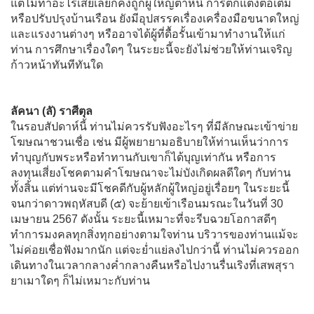
แต่ไม่ทำอะไรเสียเลยก็คงถูกผู้ใหญ่ตำหนิ การตกแต่งต่อเติม
หรือปรับปรุงบ้านเรือน ยังมีอุปสรรคเรื่องเครื่องมือขนาดใหญ่
และแรงงานต่างๆ หรืออาจได้ผู้ที่ดื้อรั้นเข้ามาทำงานให้แก่
ท่าน การศึกษาเรื่องใดๆ ในระยะนี้จะยังไม่ช่วยให้ท่านเจริญ
ก้าวหน้าทันทีทันใด
ลัคนา (ลั) ราศีตุล
ในรอบสัปดาห์นี้ ท่านไม่ควรรับฟังอะไรๆ ที่มีลักษณะเข้าข่าย
โฆษณาชวนเชื่อ เช่น มีผู้พยายามอธิบายให้ท่านเห็นว่าการ
ทำบุญกับพระหรือทำทานกับเขาก็ได้บุญเท่ากัน หรือการ
ลงทุนเสี่ยงโชคตามคำโฆษณาจะไม่บังเกิดผลดีใดๆ กับท่าน
ทั้งสิ้น แต่ท่านจะมีโชคดีกับผู้หลักผู้ใหญ่อยู่เรื่อยๆ ในระยะนี้
จนกว่าดาวพฤหัสบดี (๕) จะย้ายเข้าเรือนมรณะในวันที่ 30
เมษายน 2567 ดังนั้น ระยะนี้เหมาะที่จะรีบฉวยโอกาสดีๆ
ทำการมงคลทุกสิ่งทุกอย่างตามใจท่าน บริวารของท่านแม้จะ
ไม่ค่อยเชื่อฟังมากนัก แต่จะย่ำแย่ลงไปกว่านี้ ท่านไม่ควรออก
เดินทางในเวลากลางค่ำกลางคืนหรือไปงานรื่นเริงที่เสพสุรา
ยาเมาใดๆ ก็ไม่เหมาะกับท่าน