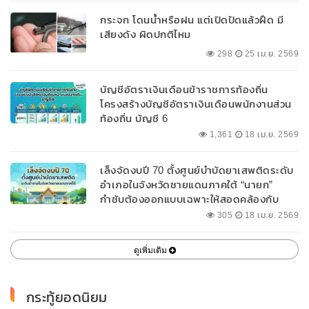
กระจก โดนน้ำหรือฝน แต่เปิดปัดแล้วฝืด มี
เสียงดัง ผิดปกติไหม
298
25 เม.ย. 2569
บัญชีอัตราเงินเดือนข้าราชการท้องถิ่น
โครงสร้างบัญชีอัตราเงินเดือนพนักงานส่วน
ท้องถิ่น บัญชี 6
1,361
18 เม.ย. 2569
เล็งจัดงบปี 70 ตั้งศูนย์บำบัดยาเสพติดระดับ
อำเภอในจังหวัดชายแดนภาคใต้ “นายก”
กำชับต้องออกแบบเฉพาะให้สอดคล้องกับ
พื้นที่
305
18 เม.ย. 2569
ดูเพิ่มเติม
กระทู้ยอดนิยม