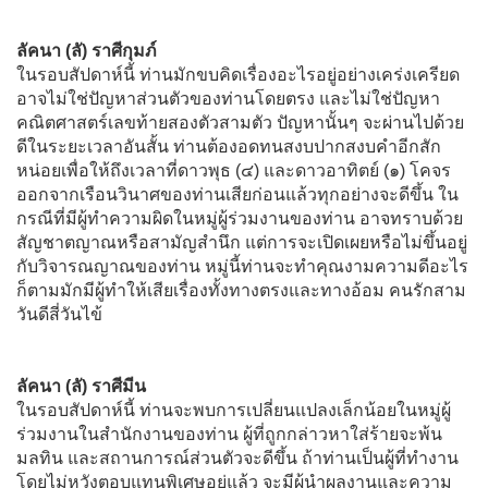
ลัคนา (ลั) ราศีกุมภ์
ในรอบสัปดาห์นี้ ท่านมักขบคิดเรื่องอะไรอยู่อย่างเคร่งเครียด
อาจไม่ใช่ปัญหาส่วนตัวของท่านโดยตรง และไม่ใช่ปัญหา
คณิตศาสตร์เลขท้ายสองตัวสามตัว ปัญหานั้นๆ จะผ่านไปด้วย
ดีในระยะเวลาอันสั้น ท่านต้องอดทนสงบปากสงบคำอีกสัก
หน่อยเพื่อให้ถึงเวลาที่ดาวพุธ (๔) และดาวอาทิตย์ (๑) โคจร
ออกจากเรือนวินาศของท่านเสียก่อนแล้วทุกอย่างจะดีขึ้น ใน
กรณีที่มีผู้ทำความผิดในหมู่ผู้ร่วมงานของท่าน อาจทราบด้วย
สัญชาตญาณหรือสามัญสำนึก แต่การจะเปิดเผยหรือไม่ขึ้นอยู่
กับวิจารณญาณของท่าน หมู่นี้ท่านจะทำคุณงามความดีอะไร
ก็ตามมักมีผู้ทำให้เสียเรื่องทั้งทางตรงและทางอ้อม คนรักสาม
วันดีสี่วันไข้
ลัคนา (ลั) ราศีมีน
ในรอบสัปดาห์นี้ ท่านจะพบการเปลี่ยนแปลงเล็กน้อยในหมู่ผู้
ร่วมงานในสำนักงานของท่าน ผู้ที่ถูกกล่าวหาใส่ร้ายจะพ้น
มลทิน และสถานการณ์ส่วนตัวจะดีขึ้น ถ้าท่านเป็นผู้ที่ทำงาน
โดยไม่หวังตอบแทนพิเศษอยู่แล้ว จะมีผู้นำผลงานและความ