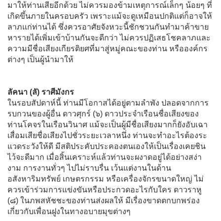
มาให้ท่านเสียอีกด้วย ไม่ควรมองข้ามเหตุการณ์เล็กๆ น้อยๆ ที่
เกิดขึ้นภายในครอบครัว เพราะแม้จะดูเหมือนปกติแต่ก็อาจให้
ลาภแก่ท่านได้ ซึ่งควรอาศัยจังหวะนี้ชักชวนกันทำมาค้าขาย
หารายได้เพิ่มเข้าบ้านกันจะดีกว่า ไม่ควรปฏิเสธโชคลาภและ
ความมีชื่อเสียงเกียรติยศที่มาสู่หมู่คณะของท่าน หรือองค์กร
ต่างๆ เป็นผู้นำมาให้
ลัคนา (ลั) ราศีมังกร
ในรอบสัปดาห์นี้ ท่านมีโอกาสได้อยู่ตามลำพัง ปลอดจากการ
รบกวนของผู้อื่น ดาวศุกร์ (๖) ดาวประจำเรือนชื่อเสียงของ
ท่านโคจรในเรือนวินาศ แม้จะเป็นผู้มีชื่อเสียงมากก็ยังอับเฉา
เสื่อมเสียชื่อเสียงไปชั่วระยะเวลาหนึ่ง ท่านจะทำอะไรต้องระ
แวดระวังให้ดี มีสติประคับประคองตนเองให้เป็นเรื่องเคยชิน
ไว้จะดีมาก เมื่อสิ้นเคราะห์แล้วท่านจะผงาดอยู่ได้อย่างสง่า
งาม การงานทั่วๆ ไปไม่ราบรื่น เว้นแต่งานในด้าน
อสังหาริมทรัพย์ เกษตรกรรม หรือเครื่องจักรขนาดใหญ่ ไม่
ควรเข้าร่วมการแข่งขันหรือประกวดอะไรกับใคร ดาวราหู
(๘) ในภพสหัชชะของท่านส่งผลให้ มีเรื่องขาดตกบกพร่อง
เกี่ยวกับเพื่อนฝูงในทางอบายมุขต่างๆ