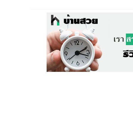
เดียวกัน (ฉบับที่...) พ.ศ. .... และป
เงื่อนไขการจ่ายเงินเดือนของข้ารา