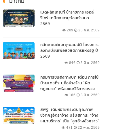
มาใหม่
เปิดหลักเกณฑ์ ข้าราชการ เออลี่
รีไทร์ เกษียณอายุก่อนกำหนด
2569
209
23 ก.ค. 2569
หลักเกณฑ์และคุณสมบัติ โครงการ
ลงทะเบียนเพื่อสวัสดิการแห่งรัฐ ปี
2569
846
3 มิ.ย. 2569
กรมการขนส่งทางบก เตือน การใช้
ป้ายแดงที่ระบุชื่อห้างร้าน “ผิด
กฎหมาย” พร้อมแนะวิธีการตรวจ
สอบป้ายแดงที่ถูกต้อง
166
3 มิ.ย. 2569
สพฐ. เดินหน้ายกระดับคุณภาพ
ชีวิตครูอัตราจ้าง ปรับสถานะ “จ้าง
เหมาบริการ” เป็น “ลูกจ้างชั่วคราว”
471
22 พ.ค. 2569