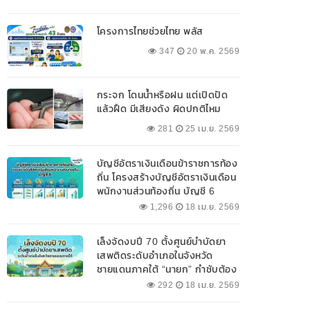
โครงการไทยช่วยไทย พลัส
347
20 พ.ค. 2569
กระจก โดนน้ำหรือฝน แต่เปิดปัด
แล้วฝืด มีเสียงดัง ผิดปกติไหม
281
25 เม.ย. 2569
บัญชีอัตราเงินเดือนข้าราชการท้อง
ถิ่น โครงสร้างบัญชีอัตราเงินเดือน
พนักงานส่วนท้องถิ่น บัญชี 6
1,296
18 เม.ย. 2569
เล็งจัดงบปี 70 ตั้งศูนย์บำบัดยา
เสพติดระดับอำเภอในจังหวัด
ชายแดนภาคใต้ “นายก” กำชับต้อง
ออกแบบเฉพาะให้สอดคล้องกับ
292
18 เม.ย. 2569
พื้นที่