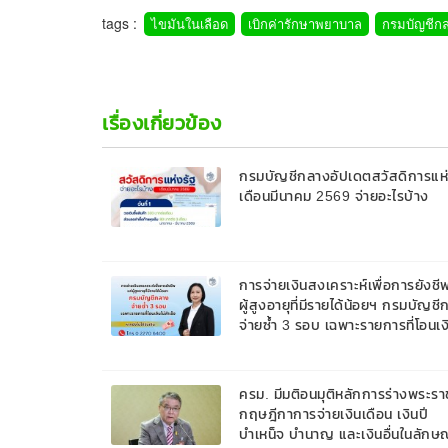
tags :
ไขมันในเลือด
เบิกค่ารักษาพยาบาล
กรมบัญชีก
เรื่องเกี่ยวข้อง
กรมบัญชีกลางอัปเดตสวัสดิการแห่
เดือนมีนาคม 2569 จ่ายอะไรบ้าง
การจ่ายเงินสงเคราะห์เพื่อการยังชี
ผู้สูงอายุที่มีรายได้น้อยฯ กรมบัญช
จ่ายซ้ำ 3 รอบ เฉพาะรายการที่โอนเงิ
สำเร็จ
ครม. มีมติอนมุติหลักการร่างพระรา
กฤษฎีกาการจ่ายเงินเดือน เงินปี
บำเหน็จ บำนาญ และเงินอื่นในลักษ