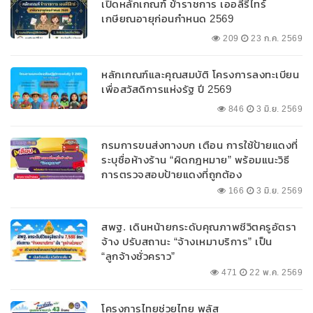
เปิดหลักเกณฑ์ ข้าราชการ เออลี่รีไทร์
เกษียณอายุก่อนกำหนด 2569
209
23 ก.ค. 2569
หลักเกณฑ์และคุณสมบัติ โครงการลงทะเบียน
เพื่อสวัสดิการแห่งรัฐ ปี 2569
846
3 มิ.ย. 2569
กรมการขนส่งทางบก เตือน การใช้ป้ายแดงที่
ระบุชื่อห้างร้าน “ผิดกฎหมาย” พร้อมแนะวิธี
การตรวจสอบป้ายแดงที่ถูกต้อง
166
3 มิ.ย. 2569
สพฐ. เดินหน้ายกระดับคุณภาพชีวิตครูอัตรา
จ้าง ปรับสถานะ “จ้างเหมาบริการ” เป็น
“ลูกจ้างชั่วคราว”
471
22 พ.ค. 2569
โครงการไทยช่วยไทย พลัส