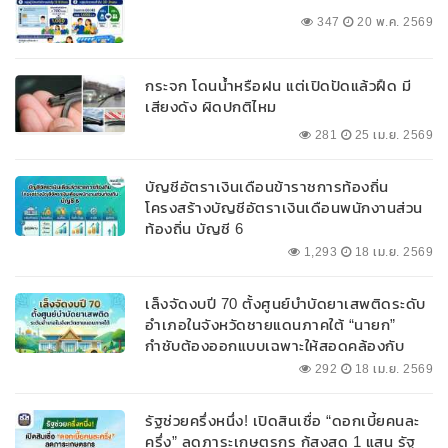
347
20 พ.ค. 2569
กระจก โดนน้ำหรือฝน แต่เปิดปัดแล้วฝืด มี
เสียงดัง ผิดปกติไหม
281
25 เม.ย. 2569
บัญชีอัตราเงินเดือนข้าราชการท้องถิ่น
โครงสร้างบัญชีอัตราเงินเดือนพนักงานส่วน
ท้องถิ่น บัญชี 6
1,293
18 เม.ย. 2569
เล็งจัดงบปี 70 ตั้งศูนย์บำบัดยาเสพติดระดับ
อำเภอในจังหวัดชายแดนภาคใต้ “นายก”
กำชับต้องออกแบบเฉพาะให้สอดคล้องกับ
พื้นที่
292
18 เม.ย. 2569
รัฐช่วยครึ่งหนึ่ง! เปิดสินเชื่อ “ดอกเบี้ยคนละ
ครึ่ง” ลดภาระเกษตรกร กู้สูงสุด 1 แสน รัฐ