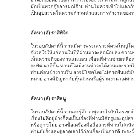
มักเป็นพวกกุ๊ยอารมณ์ร้าย ท่านไม่ควรเข้าไปแลกก
เป็นอุปสรรคในความก้าวหน้าและการทำงานของท
ลัคนา (ลั) ราศีพิจิก
ในรอบสัปดาห์นี้ ท่านมีดาวพระเคราะห์ดวงใหญ่โคจร
กังวลใจให้แก่ท่านในปีที่ผ่านมาจะลดน้อยลง ความ
เห็นความดีของท่านแน่นอน เพื่อนที่ท่านช่วยเหลื
จะพัฒนาดีขึ้น ท่านที่ไม่มีงานทำจะได้งานและราย
ท่านค่อนข้างราบรื่น อาจมีโชคโดยไม่คาดฝันแต่ม
หมาย อาจมีปัญหากับหุ้นส่วนหรือผู้ร่วมงาน แต่ท่า
ลัคนา (ลั) ราศีธนู
ในรอบสัปดาห์นี้ ท่านจะรู้สึกว่าพูดอะไรกับใครเขาก็ไ
เรื่องไม่ดีอยู่บ้างก็คงเป็นเรื่องที่ท่านมีศัตรูและอ
หรือถูกขโมย อาจซื้อเครื่องมือสื่อสารที่ท่านไม่ถนั
ท่านยับยั้งและดูลาดเลาไว้ก่อนก็จะเป็นการดี ระยะน