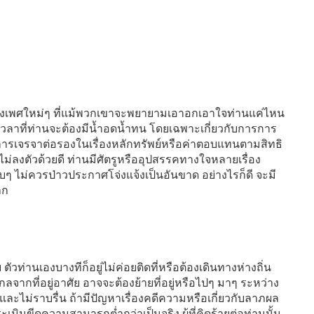
ต่างเพศใหม่ๆ ที่แม้พวกเขาจะพยายามเอาอกเอาใจท่านแค่ไหน
งเวลาที่ท่านจะต้องมีน้ำอดน้ำทน โดยเฉพาะเกี่ยวกับการการ
ารเจรจาต่อรองในเรื่องหลักทรัพย์หรือค่าตอบแทนตามสิทธิ
งไม่ลงตัวด้วยดี ท่านมีศัตรูหรืออุปสรรคทางใจหลายเรื่อง
บๆ ไม่ควรป่าวประกาศโจ่งแจ้งเป็นอันขาด อย่างไรก็ดี จะมี
าก
ย ตัวท่านเองบางทีก็อยู่ไม่ค่อยติดที่หรือต้องเดินทางห่างถิ่น
จากที่อยู่อาศัย อาจจะต้องย้ายที่อยู่หรือไปๆ มาๆ ระหว่าง
ละไม่ราบรื่น ถ้ามีปัญหาเรื่องคดีความหรือเกี่ยวกับลาภผล
ะเมินขีดความสามารถต่ำกว่าเป็นจริง ผู้ที่คิดร้ายต่อท่านนั้น