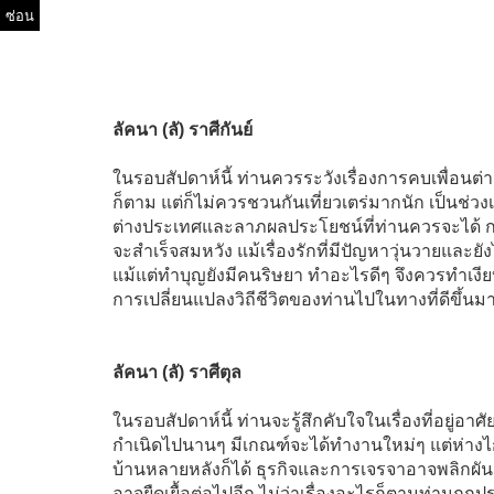
ซ่อน
ลัคนา (ลั) ราศีกันย์
ในรอบสัปดาห์นี้ ท่านควรระวังเรื่องการคบเพื่อน
ก็ตาม แต่ก็ไม่ควรชวนกันเที่ยวเตร่มากนัก เป็นช่ว
ต่างประเทศและลาภผลประโยชน์ที่ท่านควรจะได้ ก
จะสำเร็จสมหวัง แม้เรื่องรักที่มีปัญหาวุ่นวายและยั
แม้แต่ทำบุญยังมีคนริษยา ทำอะไรดีๆ จึงควรทำเงีย
การเปลี่ยนแปลงวิถีชีวิตของท่านไปในทางที่ดีขึ้นม
ลัคนา (ลั) ราศีตุล
ในรอบสัปดาห์นี้ ท่านจะรู้สึกคับใจในเรื่องที่อยู่อาศั
กำเนิดไปนานๆ มีเกณฑ์จะได้ทำงานใหม่ๆ แต่ห่างไกล
บ้านหลายหลังก็ได้ ธุรกิจและการเจรจาอาจพลิกผันแ
อาจยืดเยื้อต่อไปอีก ไม่ว่าเรื่องอะไรก็ตามท่านถูกปร