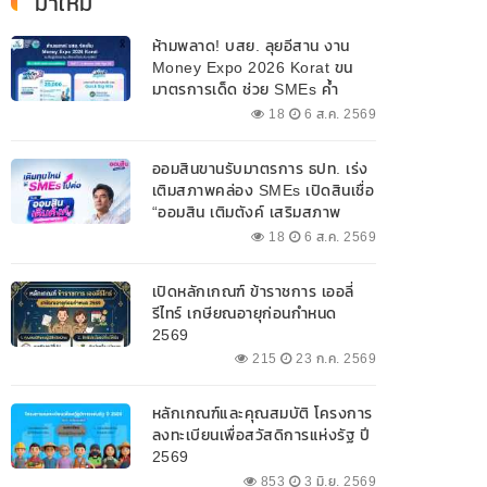
มาใหม่
ห้ามพลาด! บสย. ลุยอีสาน งาน
Money Expo 2026 Korat ขน
มาตรการเด็ด ช่วย SMEs ค้ำ
ประกันสินเชื่อ-แก้หนี้ 7-9 ส.ค. 69
18
6 ส.ค. 2569
ออมสินขานรับมาตรการ ธปท. เร่ง
เติมสภาพคล่อง SMEs เปิดสินเชื่อ
“ออมสิน เติมตังค์ เสริมสภาพ
คล่อง” วงเงินรวม 2,000
18
6 ส.ค. 2569
ลบ.สนับสนุนเงินทุนหมุนเวียน
วงเงินกู้สูงสุด 100% ของหลัก
เปิดหลักเกณฑ์ ข้าราชการ เออลี่
ประกัน ผ่อนนานสูงสุด 10 ปี
รีไทร์ เกษียณอายุก่อนกำหนด
2569
215
23 ก.ค. 2569
หลักเกณฑ์และคุณสมบัติ โครงการ
ลงทะเบียนเพื่อสวัสดิการแห่งรัฐ ปี
2569
853
3 มิ.ย. 2569