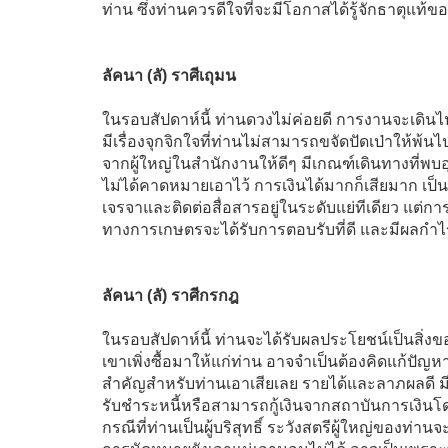
ท่าน ซึ่งท่านควรดีใจที่จะมีโอกาสได้รู้จักธาตุแท้ข
ลัคนา (ลั) ราศีเถุมน
ในรอบสัปดาห์นี้ ท่านดวงไม่ค่อยดี การงานจะเดินไป
มีเรื่องจุกจิกใจที่ท่านไม่สามารถขจัดปัดเป่าให้
จากผู้ใหญ่ในสำนักงานให้ดีๆ มีเกณฑ์เดินทางที่
ไม่ได้คาดหมายเอาไว้ การเงินได้มากก็เสียมาก เป
เจรจาและติดต่อสื่อสารอยู่ในระดับแย่ทีเดียว แต่
ทางการเกษตรจะได้รับการตอบรับที่ดี และมีผลกำไ
ลัคนา (ลั) ราศีกรกฎ
ในรอบสัปดาห์นี้ ท่านจะได้รับผลประโยชน์เป็นสิ่งข
เขาเพิ่งซื้อมาให้แก่ท่าน อาจจำเป็นต้องคิดแก้ปั
สำคัญสำหรับท่านเอาเสียเลย รายได้และลาภผลดี มีล
รับชำระหนี้หรือสามารถกู้เงินจากสถาบันการเงิน
กรณีที่ท่านเป็นผู้บริสุทธิ์ ระวังสตรีผู้ใหญ่ของท่าน