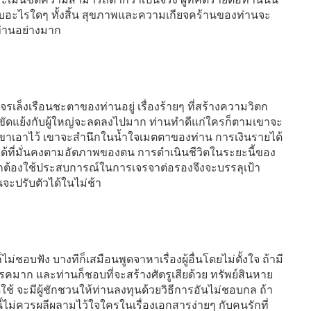
ับอะไรใดๆ ทั้งสิ้น สุขภาพและความเกียจคร้านของท่านจะ
่านอย่างมาก
เล็งเรือนชะตาของท่านอยู่ เรื่องร้ายๆ ที่สร้างความวิตก
ขัดแย้งกับผู้ใหญ่จะลดลงไปมาก ท่านทำดีแก่ใครก็ตามเขาจะ
อเขาเอาไว้ เขาจะสำนึกในน้ำใจเมตตาของท่าน การเงินรายได้
ได้ที่มั่นคงตามอัตภาพของตน การดำเนินชีวิตในระยะนี้ของ
ักต้องใช้ประสบการณ์ในการเจรจาต่อรองจึงจะบรรลุเป้า
นจะปรับตัวได้ในไม่ช้า
ม่ชอบฟัง บางทีก็เสมือนพูดจาหาเรื่องผู้อื่นโดยไม่ตั้งใจ ถ้ามี
ุปสรรคมาก และท่านก็ชอบที่จะสร้างศัตรูเสียด้วย ทรัพย์สินหาย
ดใช้ จะมีผู้ชักชวนให้ท่านลงทุนด้วยวิธีการอันไม่ชอบกล ถ้า
ี้ไม่ควรผลีผลามไว้ใจใครในเรื่องเอกสารง่ายๆ กับคนรักที่