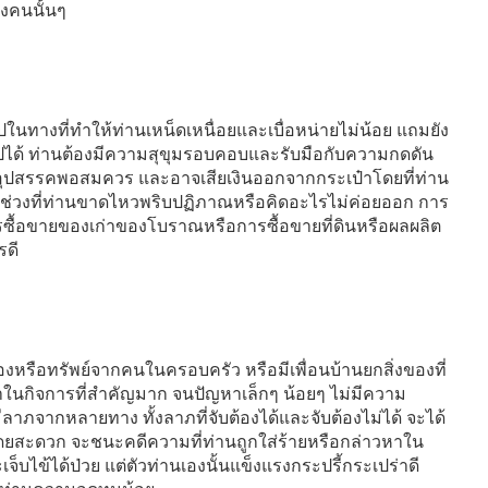
องคนนั้นๆ
ในทางที่ทำให้ท่านเหน็ดเหนื่อยและเบื่อหน่ายไม่น้อย แถมยัง
พ้นไปได้ ท่านต้องมีความสุขุมรอบคอบและรับมือกับความกดดัน
พบอุปสรรคพอสมควร และอาจเสียเงินออกจากกระเป๋าโดยที่ท่าน
็นช่วงที่ท่านขาดไหวพริบปฏิภาณหรือคิดอะไรไม่ค่อยออก การ
การซื้อขายของเก่าของโบราณหรือการซื้อขายที่ดินหรือผลผลิต
รดี
องหรือทรัพย์จากคนในครอบครัว หรือมีเพื่อนบ้านยกสิ่งของที่
ญหาในกิจการที่สำคัญมาก จนปัญหาเล็กๆ น้อยๆ ไม่มีความ
าภจากหลายทาง ทั้งลาภที่จับต้องได้และจับต้องไม่ได้ จะได้
โดยสะดวก จะชนะคดีความที่ท่านถูกใส่ร้ายหรือกล่าวหาใน
จะเจ็บไข้ได้ป่วย แต่ตัวท่านเองนั้นแข็งแรงกระปรี้กระเปร่าดี