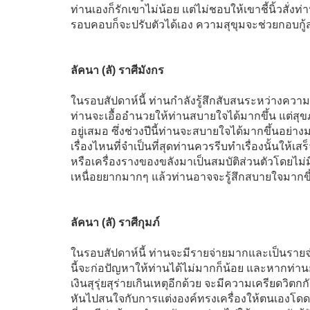
ท่านเองก็รักเขาไม่น้อย แต่ไม่ชอบให้เขาชี้นิ้วสั่ง
รอบคอบก็จะปรับตัวได้เอง ความสุขุมจะช่วยกอบกู
ลัคนา (ลั) ราศีมังกร
ในรอบสัปดาห์นี้ ท่านกำลังรู้สึกสับสนระหว่างค
ท่านจะเอื้ออำนวยให้ท่านสบายใจได้มากขึ้น แต่สุขภ
อยู่เสมอ ซึ่งช่วงปีนี้ท่านจะสบายใจได้มากขึ้นอย
เรื่องไหนที่จำเป็นที่สุดท่านควรรีบทำเรื่องนั้นใ
หรือเครื่องรางของขลังมาเป็นสมบัติส่วนตัวโดยไม่
เหนื่อยยากมากๆ แล้วท่านอาจจะรู้สึกสบายใจมากขึ
ลัคนา (ลั) ราศีกุมภ์
ในรอบสัปดาห์นี้ ท่านจะมีรายจ่ายมากและเป็นรายจ่
นี้จะก่อปัญหาให้ท่านได้ไม่มากก็น้อย และหากท่านยั
เงินสุรุ่ยสุร่ายเกินเหตุอีกด้วย จะมีความเครียดว
หันไปสนใจกับการแต่งองค์ทรงเครื่องให้ตนเองโดดเด