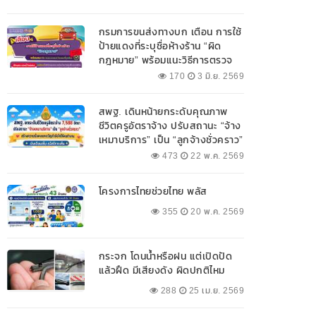
กรมการขนส่งทางบก เตือน การใช้
ป้ายแดงที่ระบุชื่อห้างร้าน “ผิด
กฎหมาย” พร้อมแนะวิธีการตรวจ
สอบป้ายแดงที่ถูกต้อง
170
3 มิ.ย. 2569
สพฐ. เดินหน้ายกระดับคุณภาพ
ชีวิตครูอัตราจ้าง ปรับสถานะ “จ้าง
เหมาบริการ” เป็น “ลูกจ้างชั่วคราว”
473
22 พ.ค. 2569
โครงการไทยช่วยไทย พลัส
355
20 พ.ค. 2569
กระจก โดนน้ำหรือฝน แต่เปิดปัด
แล้วฝืด มีเสียงดัง ผิดปกติไหม
288
25 เม.ย. 2569