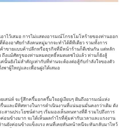
เอาไว้เสมอ การไม่แสดงอารมณ์โกรธโมโหร้ายของท่านออก
ญที่ต้องอาศัยกำลังคนหมู่มากจะทำได้ดีทีเดียว รวมทั้งการ
ขายแบบค้าปลีกหรือธุรกิจที่มีหน้าร้านก็ดีเช่นกัน แต่หลัก
ถึงแม้ศัตรูของท่านหมดฤทธิ์หมดเดชไปแล้ว ท่านก็ยังสู้
่แค่นั้นยังไม่สำคัญเท่ากับที่ท่านจะต้องต่อสู้กับกำลังใจของตัว
่งพาผู้ใหญ่และเพื่อนฝูงได้เสมอ
น่ห์ จะรู้สึกครึ้มอกครึ้มใจอยู่เงียบๆ ฝันถึงอารมณ์แห่ง
ื่นและมีทิศทางในการดำเนินงานที่แน่นอนมั่นคงกว่าเดิม ดัง
รประสานประโยชน์ต่างๆ เริ่มมองเห็นหนทางที่ดี รวมไปถึงการ
จค่อนข้างมาก จะได้เห็นผลกำไรที่คุ้มค่ากับเวลาและแรงงาน
่านยังค่อนข้างแข็งแรง คนที่เคยหันหน้าหนีจะหันกลับมาไหว้