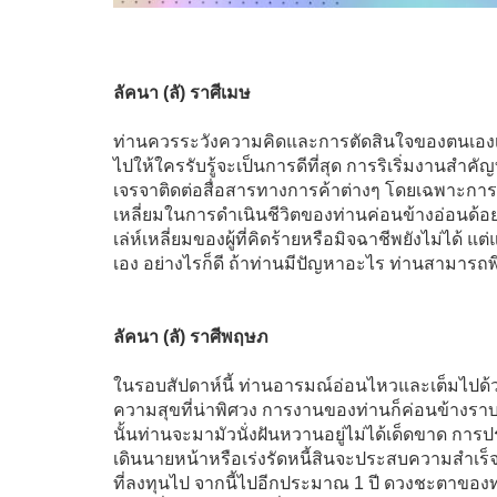
ลัคนา (ลั) ราศีเมษ
ท่านควรระวังความคิดและการตัดสินใจของตนเอง
ไปให้ใครรับรู้จะเป็นการดีที่สุด การริเริ่มงานสำคั
เจรจาติดต่อสื่อสารทางการค้าต่างๆ โดยเฉพาะการค้า
เหลี่ยมในการดำเนินชีวิตของท่านค่อนข้างอ่อนด้อย 
เล่ห์เหลี่ยมของผู้ที่คิดร้ายหรือมิจฉาชีพยังไม่ได้ แต
เอง อย่างไรก็ดี ถ้าท่านมีปัญหาอะไร ท่านสามารถพึ
ลัคนา (ลั) ราศีพฤษภ
ในรอบสัปดาห์นี้ ท่านอารมณ์อ่อนไหวและเต็มไปด้วยเส
ความสุขที่น่าพิศวง การงานของท่านก็ค่อนข้างราบร
นั้นท่านจะมามัวนั่งฝันหวานอยู่ไม่ได้เด็ดขาด กา
เดินนายหน้าหรือเร่งรัดหนี้สินจะประสบความสำเร็
ที่ลงทุนไป จากนี้ไปอีกประมาณ 1 ปี ดวงชะตาของท