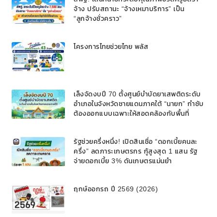
จ้าง ปรับสถานะ “จ้างเหมาบริการ” เป็น
“ลูกจ้างชั่วคราว”
โครงการไทยช่วยไทย พลัส
เล็งจัดงบปี 70 ตั้งศูนย์บำบัดยาเสพติดระดับ
อำเภอในจังหวัดชายแดนภาคใต้ “นายก” กำชับ
ต้องออกแบบเฉพาะให้สอดคล้องกับพื้นที่
รัฐช่วยครึ่งหนึ่ง! เปิดสินเชื่อ “ดอกเบี้ยคนละ
ครึ่ง” ลดภาระเกษตรกร กู้สูงสุด 1 แสน รัฐ
จ่ายดอกเบี้ย 3% ดันเกษตรแม่นยำ
ฤกษ์ออกรถ ปี 2569 (2026)