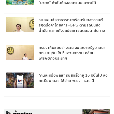
“นายก” กำชับต้องออกแบบเฉพาะให้
สอดคล้องกับพื้นที่
ระบบขนส่งสาธารณะพร้อมรับสงกรานต์
รัฐตรึงค่าโดยสาร–GPS ตามรถขนส่ง
น้ำมัน คลายกังวลประชาชนตลอดเส้นทาง
ครม. เห็นชอบร่างแถลงนโยบายรัฐบาลนา
ยกฯ อนุทิน ใช้ 5 เสาหลักขับเคลื่อน
เศรษฐกิจประเทศ
“คนละครึ่งพลัส” รับสิทธิ์อายุ 16 ปีขึ้นไป ลง
ทะเบียน ต.ค. ใช้จ่าย พ.ย. - ธ.ค. นี้