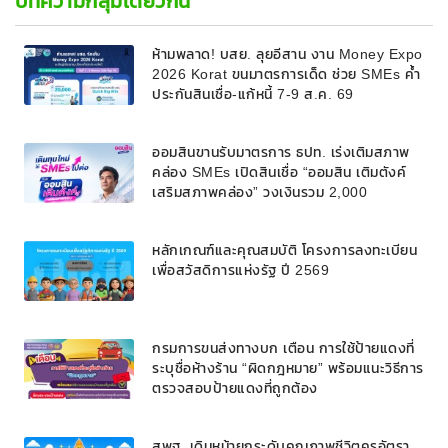
บทความกลุ่มเดียวกัน
ห้ามพลาด! บสย. ลุยอีสาน งาน Money Expo
2026 Korat ขนมาตรการเด็ด ช่วย SMEs ค้ำ
ประกันสินเชื่อ-แก้หนี้ 7-9 ส.ค. 69
ออมสินขานรับมาตรการ ธปท. เร่งเติมสภาพ
คล่อง SMEs เปิดสินเชื่อ “ออมสิน เติมตังค์
เสริมสภาพคล่อง” วงเงินรวม 2,000
ลบ.สนับสนุนเงินทุนหมุนเวียนวงเงินกู้สูงสุด
100% ของหลักประกัน ผ่อนนานสูงสุด 10 ปี
หลักเกณฑ์และคุณสมบัติ โครงการลงทะเบียน
เพื่อสวัสดิการแห่งรัฐ ปี 2569
กรมการขนส่งทางบก เตือน การใช้ป้ายแดงที่
ระบุชื่อห้างร้าน “ผิดกฎหมาย” พร้อมแนะวิธีการ
ตรวจสอบป้ายแดงที่ถูกต้อง
สพฐ. เดินหน้ายกระดับคุณภาพชีวิตครูอัตรา