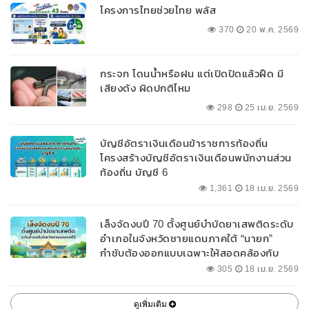
โครงการไทยช่วยไทย พลัส
370
20 พ.ค. 2569
กระจก โดนน้ำหรือฝน แต่เปิดปัดแล้วฝืด มี
เสียงดัง ผิดปกติไหม
298
25 เม.ย. 2569
บัญชีอัตราเงินเดือนข้าราชการท้องถิ่น
โครงสร้างบัญชีอัตราเงินเดือนพนักงานส่วน
ท้องถิ่น บัญชี 6
1,361
18 เม.ย. 2569
เล็งจัดงบปี 70 ตั้งศูนย์บำบัดยาเสพติดระดับ
อำเภอในจังหวัดชายแดนภาคใต้ “นายก”
กำชับต้องออกแบบเฉพาะให้สอดคล้องกับ
พื้นที่
305
18 เม.ย. 2569
ดูเพิ่มเติม