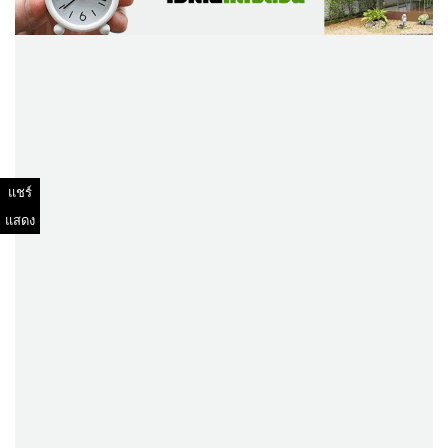
แชร์
แสดง