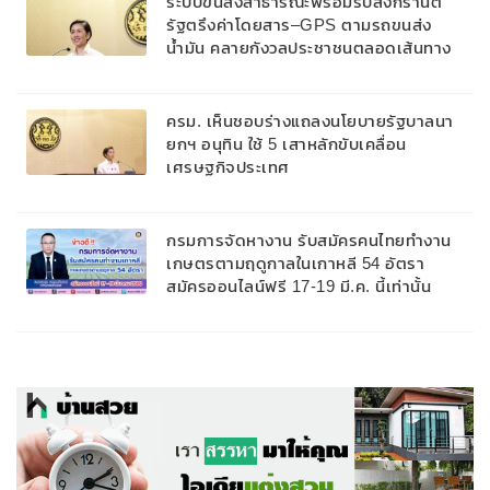
ระบบขนส่งสาธารณะพร้อมรับสงกรานต์
รัฐตรึงค่าโดยสาร–GPS ตามรถขนส่ง
น้ำมัน คลายกังวลประชาชนตลอดเส้นทาง
ครม. เห็นชอบร่างแถลงนโยบายรัฐบาลนา
ยกฯ อนุทิน ใช้ 5 เสาหลักขับเคลื่อน
เศรษฐกิจประเทศ
กรมการจัดหางาน รับสมัครคนไทยทำงาน
เกษตรตามฤดูกาลในเกาหลี 54 อัตรา
สมัครออนไลน์ฟรี 17-19 มี.ค. นี้เท่านั้น