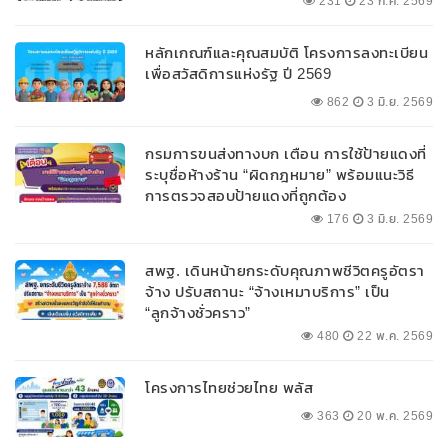
231
23 ก.ค. 2569
หลักเกณฑ์และคุณสมบัติ โครงการลงทะเบียน
เพื่อสวัสดิการแห่งรัฐ ปี 2569
862
3 มิ.ย. 2569
กรมการขนส่งทางบก เตือน การใช้ป้ายแดงที่
ระบุชื่อห้างร้าน “ผิดกฎหมาย” พร้อมแนะวิธี
การตรวจสอบป้ายแดงที่ถูกต้อง
176
3 มิ.ย. 2569
สพฐ. เดินหน้ายกระดับคุณภาพชีวิตครูอัตรา
จ้าง ปรับสถานะ “จ้างเหมาบริการ” เป็น
“ลูกจ้างชั่วคราว”
480
22 พ.ค. 2569
โครงการไทยช่วยไทย พลัส
363
20 พ.ค. 2569