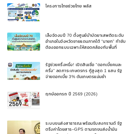
โครงการไทยช่วยไทย พลัส
เล็งจัดงบปี 70 ตั้งศูนย์บำบัดยาเสพติดระดับ
อำเภอในจังหวัดชายแดนภาคใต้ “นายก” กำชับ
ต้องออกแบบเฉพาะให้สอดคล้องกับพื้นที่
รัฐช่วยครึ่งหนึ่ง! เปิดสินเชื่อ “ดอกเบี้ยคนละ
ครึ่ง” ลดภาระเกษตรกร กู้สูงสุด 1 แสน รัฐ
จ่ายดอกเบี้ย 3% ดันเกษตรแม่นยำ
ฤกษ์ออกรถ ปี 2569 (2026)
ระบบขนส่งสาธารณะพร้อมรับสงกรานต์ รัฐ
ตรึงค่าโดยสาร–GPS ตามรถขนส่งน้ำมัน