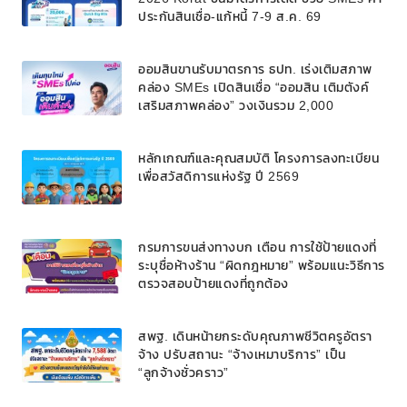
ประกันสินเชื่อ-แก้หนี้ 7-9 ส.ค. 69
ออมสินขานรับมาตรการ ธปท. เร่งเติมสภาพ
คล่อง SMEs เปิดสินเชื่อ “ออมสิน เติมตังค์
เสริมสภาพคล่อง” วงเงินรวม 2,000
ลบ.สนับสนุนเงินทุนหมุนเวียนวงเงินกู้สูงสุด
100% ของหลักประกัน ผ่อนนานสูงสุด 10 ปี
หลักเกณฑ์และคุณสมบัติ โครงการลงทะเบียน
เพื่อสวัสดิการแห่งรัฐ ปี 2569
กรมการขนส่งทางบก เตือน การใช้ป้ายแดงที่
ระบุชื่อห้างร้าน “ผิดกฎหมาย” พร้อมแนะวิธีการ
ตรวจสอบป้ายแดงที่ถูกต้อง
สพฐ. เดินหน้ายกระดับคุณภาพชีวิตครูอัตรา
จ้าง ปรับสถานะ “จ้างเหมาบริการ” เป็น
“ลูกจ้างชั่วคราว”