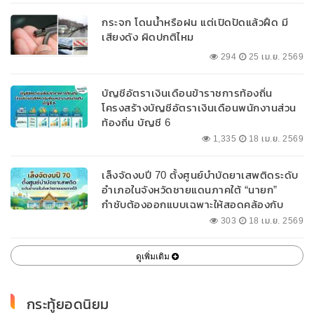
กระจก โดนน้ำหรือฝน แต่เปิดปัดแล้วฝืด มี
เสียงดัง ผิดปกติไหม
294
25 เม.ย. 2569
บัญชีอัตราเงินเดือนข้าราชการท้องถิ่น
โครงสร้างบัญชีอัตราเงินเดือนพนักงานส่วน
ท้องถิ่น บัญชี 6
1,335
18 เม.ย. 2569
เล็งจัดงบปี 70 ตั้งศูนย์บำบัดยาเสพติดระดับ
อำเภอในจังหวัดชายแดนภาคใต้ “นายก”
กำชับต้องออกแบบเฉพาะให้สอดคล้องกับ
พื้นที่
303
18 เม.ย. 2569
ดูเพิ่มเติม
กระทู้ยอดนิยม