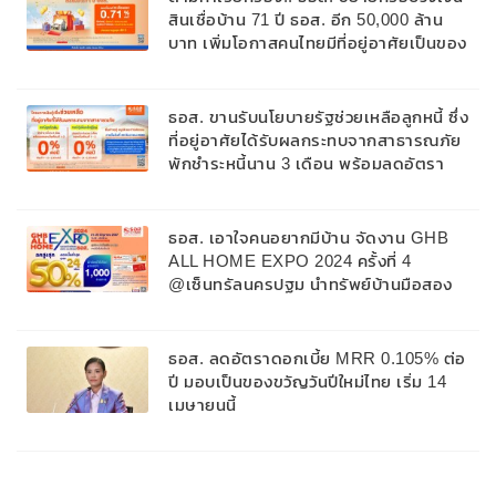
สินเชื่อบ้าน 71 ปี ธอส. อีก 50,000 ล้าน
บาท เพิ่มโอกาสคนไทยมีที่อยู่อาศัยเป็นของ
ตนเองมากขึ้น
ธอส. ขานรับนโยบายรัฐช่วยเหลือลูกหนี้ ซึ่ง
ที่อยู่อาศัยได้รับผลกระทบจากสาธารณภัย
พักชำระหนี้นาน 3 เดือน พร้อมลดอัตรา
ดอกเบี้ยเงินกู้เหลือ 0% ต่อปี 3 เดือนแรก
ธอส. เอาใจคนอยากมีบ้าน จัดงาน GHB
ALL HOME EXPO 2024 ครั้งที่ 4
@เซ็นทรัลนครปฐม นำทรัพย์บ้านมือสอง
คุณภาพดี ทำเลเด่น ราคาคุ้มค่ากว่า 800
รายการ พร้อมลดสูงสุด 50%
ธอส. ลดอัตราดอกเบี้ย MRR 0.105% ต่อ
ปี มอบเป็นของขวัญวันปีใหม่ไทย​ เริ่ม 14
เมษายนนี้