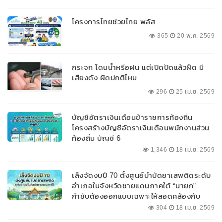
โครงการไทยช่วยไทย พลัส
365
20 พ.ค. 2569
กระจก โดนน้ำหรือฝน แต่เปิดปัดแล้วฝืด มี
เสียงดัง ผิดปกติไหม
296
25 เม.ย. 2569
บัญชีอัตราเงินเดือนข้าราชการท้องถิ่น
โครงสร้างบัญชีอัตราเงินเดือนพนักงานส่วน
ท้องถิ่น บัญชี 6
1,346
18 เม.ย. 2569
เล็งจัดงบปี 70 ตั้งศูนย์บำบัดยาเสพติดระดับ
อำเภอในจังหวัดชายแดนภาคใต้ “นายก”
กำชับต้องออกแบบเฉพาะให้สอดคล้องกับ
พื้นที่
304
18 เม.ย. 2569