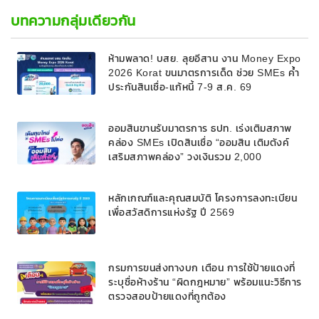
บทความกลุ่มเดียวกัน
ห้ามพลาด! บสย. ลุยอีสาน งาน Money Expo
2026 Korat ขนมาตรการเด็ด ช่วย SMEs ค้ำ
ประกันสินเชื่อ-แก้หนี้ 7-9 ส.ค. 69
ออมสินขานรับมาตรการ ธปท. เร่งเติมสภาพ
คล่อง SMEs เปิดสินเชื่อ “ออมสิน เติมตังค์
เสริมสภาพคล่อง” วงเงินรวม 2,000
ลบ.สนับสนุนเงินทุนหมุนเวียนวงเงินกู้สูงสุด
100% ของหลักประกัน ผ่อนนานสูงสุด 10 ปี
หลักเกณฑ์และคุณสมบัติ โครงการลงทะเบียน
เพื่อสวัสดิการแห่งรัฐ ปี 2569
กรมการขนส่งทางบก เตือน การใช้ป้ายแดงที่
ระบุชื่อห้างร้าน “ผิดกฎหมาย” พร้อมแนะวิธีการ
ตรวจสอบป้ายแดงที่ถูกต้อง