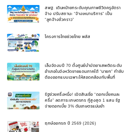
สพฐ. เดินหน้ายกระดับคุณภาพชีวิตครูอัตรา
จ้าง ปรับสถานะ “จ้างเหมาบริการ” เป็น
“ลูกจ้างชั่วคราว”
โครงการไทยช่วยไทย พลัส
เล็งจัดงบปี 70 ตั้งศูนย์บำบัดยาเสพติดระดับ
อำเภอในจังหวัดชายแดนภาคใต้ “นายก” กำชับ
ต้องออกแบบเฉพาะให้สอดคล้องกับพื้นที่
รัฐช่วยครึ่งหนึ่ง! เปิดสินเชื่อ “ดอกเบี้ยคนละ
ครึ่ง” ลดภาระเกษตรกร กู้สูงสุด 1 แสน รัฐ
จ่ายดอกเบี้ย 3% ดันเกษตรแม่นยำ
ฤกษ์ออกรถ ปี 2569 (2026)