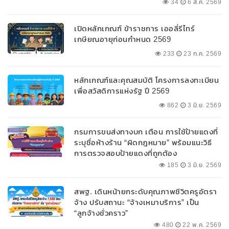
ลบ.สนับสนุนเงินทุนหมุนเวียนวงเงินกู้สูงสุด
34
6 ส.ค. 2569
100% ของหลักประกัน ผ่อนนานสูงสุด 10 ปี
เปิดหลักเกณฑ์ ข้าราชการ เออลี่รีไทร์
เกษียณอายุก่อนกำหนด 2569
233
23 ก.ค. 2569
หลักเกณฑ์และคุณสมบัติ โครงการลงทะเบียน
เพื่อสวัสดิการแห่งรัฐ ปี 2569
862
3 มิ.ย. 2569
กรมการขนส่งทางบก เตือน การใช้ป้ายแดงที่
ระบุชื่อห้างร้าน “ผิดกฎหมาย” พร้อมแนะวิธี
การตรวจสอบป้ายแดงที่ถูกต้อง
185
3 มิ.ย. 2569
สพฐ. เดินหน้ายกระดับคุณภาพชีวิตครูอัตรา
จ้าง ปรับสถานะ “จ้างเหมาบริการ” เป็น
“ลูกจ้างชั่วคราว”
480
22 พ.ค. 2569