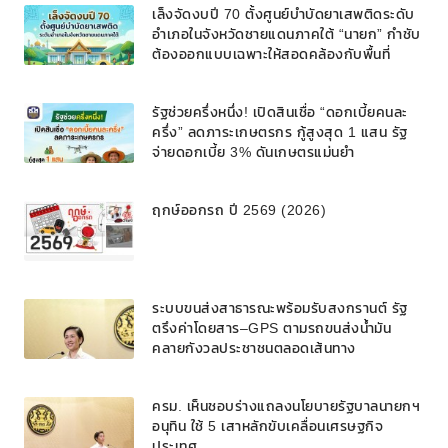
เล็งจัดงบปี 70 ตั้งศูนย์บำบัดยาเสพติดระดับ
อำเภอในจังหวัดชายแดนภาคใต้ “นายก” กำชับ
ต้องออกแบบเฉพาะให้สอดคล้องกับพื้นที่
รัฐช่วยครึ่งหนึ่ง! เปิดสินเชื่อ “ดอกเบี้ยคนละ
ครึ่ง” ลดภาระเกษตรกร กู้สูงสุด 1 แสน รัฐ
จ่ายดอกเบี้ย 3% ดันเกษตรแม่นยำ
ฤกษ์ออกรถ ปี 2569 (2026)
ระบบขนส่งสาธารณะพร้อมรับสงกรานต์ รัฐ
ตรึงค่าโดยสาร–GPS ตามรถขนส่งน้ำมัน
คลายกังวลประชาชนตลอดเส้นทาง
ครม. เห็นชอบร่างแถลงนโยบายรัฐบาลนายกฯ
อนุทิน ใช้ 5 เสาหลักขับเคลื่อนเศรษฐกิจ
ประเทศ