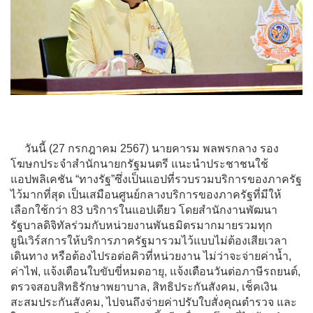
วันนี้ (27 กรกฎาคม 2567) นายคารม พลพรกลาง รอง
โฆษกประจำสำนักนายกรัฐมนตรี แนะนำประชาชนใช้
แอปพลิเคชัน “ทางรัฐ”ซึ่งเป็นแอปที่รวบรวมบริการของภาครัฐ
ไว้มากที่สุด เป็นเสมือนศูนย์กลางบริการของภาครัฐที่มีให้
เลือกใช้กว่า 83 บริการในแอปเดียว โดยสำนักงานพัฒนา
รัฐบาลดิจิทัลร่วมกับหน่วยงานพันธมิตรมากมายรวมทุก
ยูนิเวิร์สการให้บริการภาครัฐมารวมไว้แบบไม่ต้องเสียเวลา
เดินทาง หรือต้องไปรอต่อคิวที่หน่วยงาน ไม่ว่าจะจ่ายค่าน้ำ,
ค่าไฟ, แจ้งเตือนใบขับขี่หมดอายุ, แจ้งเตือนวันต่อภาษีรถยนต์,
ตรวจสอบสิทธิรักษาพยาบาล, สิทธิประกันสังคม, เช็คเงิน
สะสมประกันสังคม, ไปจนถึงจ่ายค่าปรับใบสั่งคุณตำรวจ และ