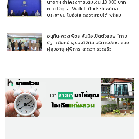
นายกฯ ย้ำโครงการเติมเงิน 10,000 บาท
ผ่าน Digital Wallet เป็นประโยชน์ต่อ
ประชาชน โปร่งใส ตรวจสอบได้ พร้อม
กระตุ้นเศรษฐกิจ กระจายรายได้ถึงพี่น้อง
ประชาชนระดับท้องถิ่นและชุมชน
อนุทิน-พวงเพ็ชร จับมือเปิดตัวแอพ "ทาง
รัฐ" เดินหน้าสู่รบ.ดิจิทัล บริการปชช.-ช่วย
ผู้สูงอายุ-ผู้พิการ สะดวก รวดเร็ว