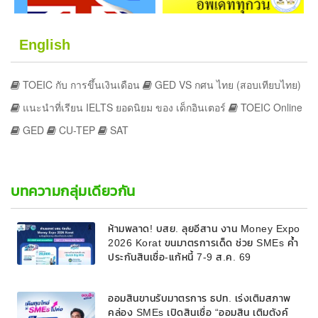
English
TOEIC กับ การขึ้นเงินเดือน
GED VS กศน ไทย (สอบเทียบไทย)
แนะนำที่เรียน IELTS ยอดนิยม ของ เด็กอินเตอร์
TOEIC Online
GED
CU-TEP
SAT
บทความกลุ่มเดียวกัน
ห้ามพลาด! บสย. ลุยอีสาน งาน Money Expo
2026 Korat ขนมาตรการเด็ด ช่วย SMEs ค้ำ
ประกันสินเชื่อ-แก้หนี้ 7-9 ส.ค. 69
ออมสินขานรับมาตรการ ธปท. เร่งเติมสภาพ
คล่อง SMEs เปิดสินเชื่อ “ออมสิน เติมตังค์