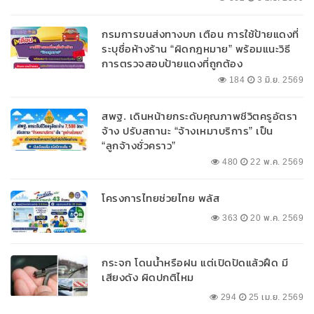
กรมการขนส่งทางบก เตือน การใช้ป้ายแดงที่
ระบุชื่อห้างร้าน “ผิดกฎหมาย” พร้อมแนะวิธี
การตรวจสอบป้ายแดงที่ถูกต้อง
184
3 มิ.ย. 2569
สพฐ. เดินหน้ายกระดับคุณภาพชีวิตครูอัตรา
จ้าง ปรับสถานะ “จ้างเหมาบริการ” เป็น
“ลูกจ้างชั่วคราว”
480
22 พ.ค. 2569
โครงการไทยช่วยไทย พลัส
363
20 พ.ค. 2569
กระจก โดนน้ำหรือฝน แต่เปิดปัดแล้วฝืด มี
เสียงดัง ผิดปกติไหม
294
25 เม.ย. 2569