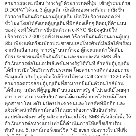
สามารถลงทะเบียน “ทางรัฐ” ด้วยการกดที่ปุ่ม “เข้าสู่ระบบด้วย
D.DOPA” ได้เลย 3.ตู้บุญเติม เป็นอีกช่องทางที่สะดวกยิ่งขึ้น
ด้วยการยืนยันตัวตนผ่านตู้บุญเติม เปิดให้บริการตลอด 24
ชั่วโมง โดยให้สังเกตตู้บุญเติมที่มีกล้องเล็กๆ ติดอยู่ที่ด้านบน
ของตู้ จะมีให้บริการยืนยันตัวตน e-KYC ซึ่งปัจจุบันมีให้
บริการกว่า 2,000 จุดทั่วประเทศ วิธีการยืนยันตัวตนผ่านตู้บุญ
เติม เพียงแค่เตรียมบัตรประชาชนและโทรศัพท์มือถือให้พร้อม
จากนั้นเลือกเมนู “ทางรัฐ” บนหน้าจอ ตู้ก็จะแนะนำให้เสียบ
บัตรประชาชนเพื่อยืนยันตัวตน และระบบจะส่ง SMS เพื่อ
ดำเนินการต่อในแอปพลิเคชันทางรัฐได้ทันที สำหรับตู้บุญเติม
ได้มีการเปิดให้บริการทั่วประเทศ โดยสามารถติดต่อสอบถาม
ข้อมูลเกี่ยวกับตู้บุญเติมใกล้บ้านได้ทาง Call Center 1220 หรือ
สามารถตรวจสอบตู้บุญเติมที่สามารถยืนยันตัวตนใกล้บ้าน
ได้ที่เมนู “สมัครที่ตู้บุญเติม” บนแอปทางรัฐ 4.ไปรษณีย์ไทยทุก
สาขา เราสามารถยืนยันตัวตนได้ผ่านที่ทำการไปรษณีย์ไทย
ทุกสาขา โดยเตรียมบัตรประชาชนและโทรศัพท์มือถือ และ
แจ้งเจ้าหน้าที่ที่เคาน์เตอร์ได้เลยว่าต้องการยืนยันตัวตัน
แอปพลิเคชันทางรัฐ หลังจากนั้นจะได้รับ SMS ที่ส่งลิงก์เพื่อให้
ดำเนินการต่อทางแอป เท่านี้ก็ดำเนินการให้เสร็จเรียบร้อย
ทันที และ 5. เคาน์เตอร์เซอร์วิส 7-Eleven ช่องทางใหม่ที่เพิ่ง