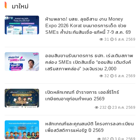
มาใหม่
ห้ามพลาด! บสย. ลุยอีสาน งาน Money
Expo 2026 Korat ขนมาตรการเด็ด ช่วย
SMEs ค้ำประกันสินเชื่อ-แก้หนี้ 7-9 ส.ค. 69
31
6 ส.ค. 2569
ออมสินขานรับมาตรการ ธปท. เร่งเติมสภาพ
คล่อง SMEs เปิดสินเชื่อ “ออมสิน เติมตังค์
เสริมสภาพคล่อง” วงเงินรวม 2,000
ลบ.สนับสนุนเงินทุนหมุนเวียนวงเงินกู้สูงสุด
32
6 ส.ค. 2569
100% ของหลักประกัน ผ่อนนานสูงสุด 10 ปี
เปิดหลักเกณฑ์ ข้าราชการ เออลี่รีไทร์
เกษียณอายุก่อนกำหนด 2569
232
23 ก.ค. 2569
หลักเกณฑ์และคุณสมบัติ โครงการลงทะเบียน
เพื่อสวัสดิการแห่งรัฐ ปี 2569
862
3 มิ.ย. 2569