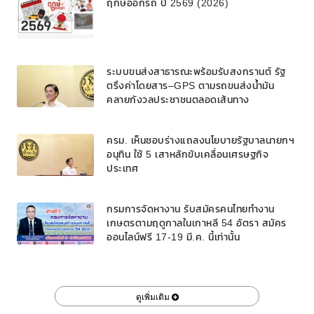
ฤกษ์ออกรถ ปี 2569 (2026)
ระบบขนส่งสาธารณะพร้อมรับสงกรานต์ รัฐ
ตรึงค่าโดยสาร–GPS ตามรถขนส่งน้ำมัน
คลายกังวลประชาชนตลอดเส้นทาง
ครม. เห็นชอบร่างแถลงนโยบายรัฐบาลนายกฯ
อนุทิน ใช้ 5 เสาหลักขับเคลื่อนเศรษฐกิจ
ประเทศ
กรมการจัดหางาน รับสมัครคนไทยทำงาน
เกษตรตามฤดูกาลในเกาหลี 54 อัตรา สมัคร
ออนไลน์ฟรี 17-19 มี.ค. นี้เท่านั้น
ดูเพิ่มเติม