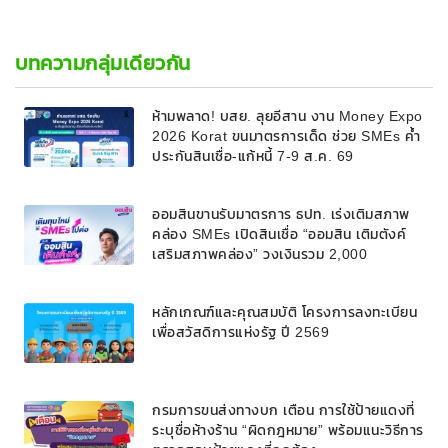
บทความกลุ่มเดียวกัน
ห้ามพลาด! บสย. ลุยอีสาน งาน Money Expo
2026 Korat ขนมาตรการเด็ด ช่วย SMEs ค้ำ
ประกันสินเชื่อ-แก้หนี้ 7-9 ส.ค. 69
ออมสินขานรับมาตรการ ธปท. เร่งเติมสภาพ
คล่อง SMEs เปิดสินเชื่อ “ออมสิน เติมตังค์
เสริมสภาพคล่อง” วงเงินรวม 2,000
ลบ.สนับสนุนเงินทุนหมุนเวียนวงเงินกู้สูงสุด
100% ของหลักประกัน ผ่อนนานสูงสุด 10 ปี
หลักเกณฑ์และคุณสมบัติ โครงการลงทะเบียน
เพื่อสวัสดิการแห่งรัฐ ปี 2569
กรมการขนส่งทางบก เตือน การใช้ป้ายแดงที่
ระบุชื่อห้างร้าน “ผิดกฎหมาย” พร้อมแนะวิธีการ