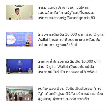
คารม แนะนำประชาชนดาวน์โหลด
แอปพลิเคชัน “ทางรัฐ”แอปที่รวบรวม
บริการของภาครัฐไว้มากที่สุดกว่า 83
บริการ สะดวก ปลอดภัย ประหยัดเวลา
โครงการเติมเงิน 10,000 บาท ผ่าน Digital
Wallet โครงการเพื่อประชาชน พร้อมขับ
เคลื่อนเศรษฐกิจแล้ววันนี้
นายกฯ ย้ำโครงการเติมเงิน 10,000 บาท
ผ่าน Digital Wallet เป็นประโยชน์ต่อ
ประชาชน โปร่งใส ตรวจสอบได้ พร้อม
กระตุ้นเศรษฐกิจ กระจายรายได้ถึงพี่น้อง
ประชาชนระดับท้องถิ่นและชุมชน
อนุทิน-พวงเพ็ชร จับมือเปิดตัวแอพ "ทาง
รัฐ" เดินหน้าสู่รบ.ดิจิทัล บริการปชช.-ช่วย
ผู้สูงอายุ-ผู้พิการ สะดวก รวดเร็ว