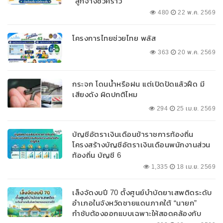
“ลูกจ้างชั่วคราว”
480
22 พ.ค. 2569
โครงการไทยช่วยไทย พลัส
363
20 พ.ค. 2569
กระจก โดนน้ำหรือฝน แต่เปิดปัดแล้วฝืด มี
เสียงดัง ผิดปกติไหม
294
25 เม.ย. 2569
บัญชีอัตราเงินเดือนข้าราชการท้องถิ่น
โครงสร้างบัญชีอัตราเงินเดือนพนักงานส่วน
ท้องถิ่น บัญชี 6
1,335
18 เม.ย. 2569
เล็งจัดงบปี 70 ตั้งศูนย์บำบัดยาเสพติดระดับ
อำเภอในจังหวัดชายแดนภาคใต้ “นายก”
กำชับต้องออกแบบเฉพาะให้สอดคล้องกับ