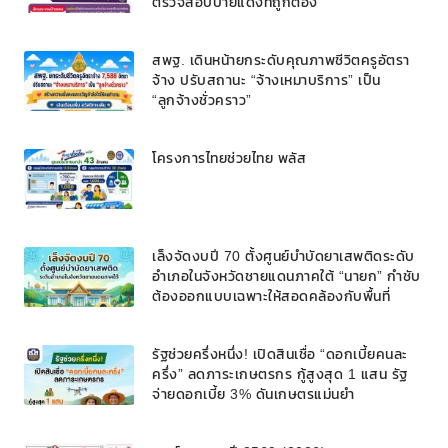
ตรวจสอบป้ายแดงที่ถูกต้อง
สพฐ. เดินหน้ายกระดับคุณภาพชีวิตครูอัตรา
จ้าง ปรับสถานะ “จ้างเหมาบริการ” เป็น
“ลูกจ้างชั่วคราว”
โครงการไทยช่วยไทย พลัส
เล็งจัดงบปี 70 ตั้งศูนย์บำบัดยาเสพติดระดับ
อำเภอในจังหวัดชายแดนภาคใต้ “นายก” กำชับ
ต้องออกแบบเฉพาะให้สอดคล้องกับพื้นที่
รัฐช่วยครึ่งหนึ่ง! เปิดสินเชื่อ “ดอกเบี้ยคนละ
ครึ่ง” ลดภาระเกษตรกร กู้สูงสุด 1 แสน รัฐ
จ่ายดอกเบี้ย 3% ดันเกษตรแม่นยำ