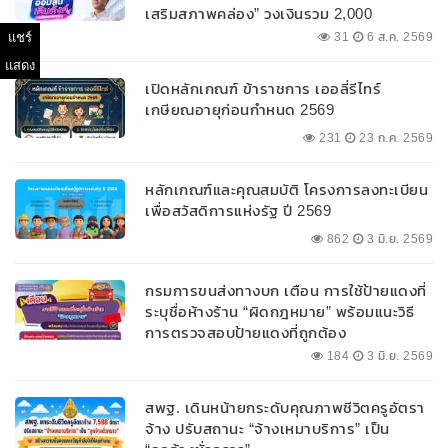
เสริมสภาพคล่อง” วงเงินรวม 2,000
ลบ.สนับสนุนเงินทุนหมุนเวียนวงเงินกู้สูงสุด
แชร์
31
6 ส.ค. 2569
100% ของหลักประกัน ผ่อนนานสูงสุด 10 ปี
แสดง
เปิดหลักเกณฑ์ ข้าราชการ เออลี่รีไทร์
เกษียณอายุก่อนกำหนด 2569
231
23 ก.ค. 2569
หลักเกณฑ์และคุณสมบัติ โครงการลงทะเบียน
เพื่อสวัสดิการแห่งรัฐ ปี 2569
862
3 มิ.ย. 2569
กรมการขนส่งทางบก เตือน การใช้ป้ายแดงที่
ระบุชื่อห้างร้าน “ผิดกฎหมาย” พร้อมแนะวิธี
การตรวจสอบป้ายแดงที่ถูกต้อง
184
3 มิ.ย. 2569
สพฐ. เดินหน้ายกระดับคุณภาพชีวิตครูอัตรา
จ้าง ปรับสถานะ “จ้างเหมาบริการ” เป็น