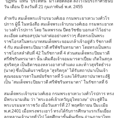
"ปฏิทิน" แทน "ประติทิน" มาโดยตลอด ลงไว้ในประกาศวิธีนับ
วัน เดือน ปี ลงวันที่ 21 กุมภาพันธ์ พ.ศ. 2455
สำหรับ สมเด็จพระเจ้าบรมวงศ์เธอ กรมพระยาเทวะวงศ์วโร
ปการ ผู้นี้ ในหนังสือ สมเด็จพระเจ้าบรมวงศ์เธอ กรมพระยาเท
วะวงศ์วโรปการ โดย วิมลพรรณ ปีตธวัชชัย บอกเล่าไว้อย่าง
ละเอียด แต่ขอสรุปมาเล่าต่ออย่างคร่าวๆ คือทรงเป็นพระ
ราชโอรสในพระบาทสมเด็จพระจอมเกล้าเจ้าอยู่หัว รัชกาลที่
4 กับ สมเด็จพระปิยมาวดี ศรีพัชรินทรมาตา โดยทรงเป็นพระ
ราชโอรสลำดับที่ 42 ในรัชกาลที่ 4 ส่วนสมเด็จพระปิยมาวดี
ศรีพัชรินทรมาตา นั้น เดิมคือเจ้าจอมมารดาเปี่ยม เกิดในสกุล
สุจริตกุล เป็นธิดาของหลวงอาสาสำแดง และท้าวสุจริตธำรง
(นาค) ซึ่งเป็นต้นราชนิกุล "สุจริตกุล" ได้รับสถาปนาเป็นเจ้า
คุณจอมมารดาในสมัยรัชกาลที่ 5 และได้รับสถาปนาพระอัฐิ
เป็น "สมเด็จพระปิยมาวดี ศรีพัชรินทรมาตา" ในรัชกาลที่ 6
สมเด็จพระเจ้าบรมวงศ์เธอ กรมพระยาเทวะวงศ์วโรปการ ทรง
มีพระนามเดิม ว่า "พระองค์เจ้าเทวัญอุไทยวงษ" ประสูติใน
พระบรมมหาราชวัง เมื่อวันเสาร์ที่ 27 พฤศจิกายน ปีมะเมีย
พ.ศ.2401 เมื่อทรงพระเยาว์ ทรงได้รับการศึกษาแรกเริ่มเยี่ยง
ลูกหลานเจ้านายทั่วไป โดยศึกษาขั้นต้นเขียน อ่านภาษาไทย