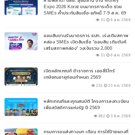
ห้ามพลาด! บสย. ลุยอีสาน งาน Money
Expo 2026 Korat ขนมาตรการเด็ด ช่วย
SMEs ค้ำประกันสินเชื่อ-แก้หนี้ 7-9 ส.ค. 69
31
6 ส.ค. 2569
ออมสินขานรับมาตรการ ธปท. เร่งเติมสภาพ
คล่อง SMEs เปิดสินเชื่อ “ออมสิน เติมตังค์
เสริมสภาพคล่อง” วงเงินรวม 2,000
ลบ.สนับสนุนเงินทุนหมุนเวียนวงเงินกู้สูงสุด
31
6 ส.ค. 2569
100% ของหลักประกัน ผ่อนนานสูงสุด 10 ปี
เปิดหลักเกณฑ์ ข้าราชการ เออลี่รีไทร์
เกษียณอายุก่อนกำหนด 2569
231
23 ก.ค. 2569
หลักเกณฑ์และคุณสมบัติ โครงการลงทะเบียน
เพื่อสวัสดิการแห่งรัฐ ปี 2569
862
3 มิ.ย. 2569
กรมการขนส่งทางบก เตือน การใช้ป้ายแดงที่