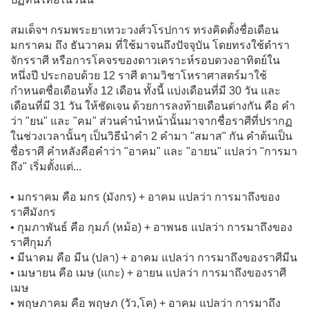
สมเด็จฯ กรมพระยาเทวะวงศ์วโรปการ ทรงคิดตั้งชื่อเดือน
มกราคม ถึง ธันวาคม ที่ใช้มาจนถึงปัจจุบัน โดยทรงใช้ตำรา
จักรราศี หรือการโคจรของดาวเคราะห์รอบดวงอาทิตย์ใน
หนึ่งปี ประกอบด้วย 12 ราศี ตามวิชาโหราศาสตร์มาใช้
กำหนดชื่อเดือนทั้ง 12 เดือน ทั้งนี้ แบ่งเดือนที่มี 30 วัน และ
เดือนที่มี 31 วัน ให้ชัดเจน ด้วยการลงท้ายเดือนต่างกัน คือ คำ
ว่า "ยน" และ "คม" ส่วนคำนำหน้านั้นมาจากชื่อราศีที่ปรากฏ
ในช่วงเวลานั้นๆ เป็นวิธีนำคำ 2 คำมา "สมาส" กัน คำต้นเป็น
ชื่อราศี คำหลังคือคำว่า "อาคม" และ "อายน" แปลว่า "การมา
ถึง" เริ่มตั้งแต่...
• มกราคม คือ มกร (มังกร) + อาคม แปลว่า การมาถึงของ
ราศีมังกร
• กุมภาพันธ์ คือ กุมภ์ (หม้อ) + อาพนธ แปลว่า การมาถึงของ
ราศีกุมภ์
• มีนาคม คือ มีน (ปลา) + อาคม แปลว่า การมาถึงของราศีมีน
• เมษายน คือ เมษ (แกะ) + อายน แปลว่า การมาถึงของราศี
เมษ
• พฤษภาคม คือ พฤษภ (วัว,โค) + อาคม แปลว่า การมาถึง