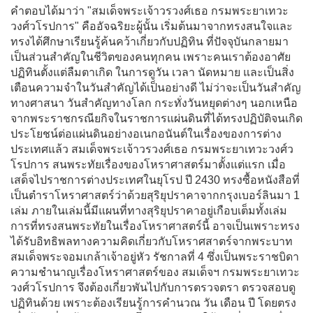
คำตอบได้มาว่า "สมเด็จพระเจ้าวรวงศ์เธอ กรมพระยาเทวะ
วงศ์วโรปการ" คืออัจฉริยะผู้นั้น เริ่มต้นมาจากทรงสนใจและ
ทรงได้ศึกษาเรียนรู้ค้นคว้าเกี่ยวกับปฏิทิน ที่ปัจจุบันกลายมา
เป็นส่วนสำคัญในชีวิตของคนทุกคน เพราะคนเราต้องอาศัย
ปฏิทินตั้งแต่ลืมตาเกิด ในการดูวัน เวลา นัดหมาย และเป็นสิ่ง
เตือนความจำในวันสำคัญได้เป็นอย่างดี ไม่ว่าจะเป็นวันสำคัญ
ทางศาสนา วันสำคัญทางโลก กระทั่งวันหยุดต่างๆ นอกเหนือ
จากพระราชกรณียกิจในราชการแผ่นดินที่ได้ทรงปฏิบัติจนเกิด
ประโยชน์ต่อแผ่นดินอย่างอเนกอนันต์ในเรื่องของการต่าง
ประเทศแล้ว สมเด็จพระเจ้าวรวงศ์เธอ กรมพระยาเทวะวงศ์ว
โรปการ สนพระทัยเรื่องของโหราศาสตร์มาตั้งแต่แรก เมื่อ
เสด็จไปราชการต่างประเทศในยุโรป ปี 2430 ทรงซื้อหนังสือที่
เป็นตำราโหราศาสตร์ว่าด้วยสุริยุปราคาจากกรุงเบอร์ลินมา 1
เล่ม ภายในเล่มนี้มีแผนที่ทางสุริยุปราคาอยู่เกือบเต็มทั้งเล่ม
การที่ทรงสนพระทัยในเรื่องโหราศาสตร์นี้ อาจเป็นเพราะทรง
ได้รับอิทธิพลทางความคิดเกี่ยวกับโหราศสาตร์จากพระบาท
สมเด็จพระจอมเกล้าเจ้าอยู่หัว รัชกาลที่ 4 ซึ่งเป็นพระราชบิดา
ความชำนาญเรื่องโหราศาสตร์ของ สมเด็จฯ กรมพระยาเทวะ
วงศ์วโรปการ จึงต้องเกี่ยวพันไปกับการตรวจตรา ตรวจสอบดู
ปฏิทินด้วย เพราะต้องเรียนรู้การคำนวณ วัน เดือน ปี โดยตรง