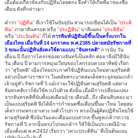
เมื่อต้องเกี่ยวข้องกับปฏิทินโดยตรง จึงทำให้เกิดที่มาของชื่อ
เดือน ดังที่กล่าวมา
คำว่า
"ปฏิทิน"
ที่เราใช้ในปัจจุบัน สามารถเขียนได้เป็น
"ประติ
ทิน"
ภาษาสันสกฤต หรือ
"ประฏิทิน"
บาลีแผลง
"ประดิทิน"
หรือ
"ประนินทิน"
ก็ได้
การพิมพ์ปฏิทินมีขึ้นเป็นครั้งแรกใน
เมืองไทย เมื่อวันที่ 14 มกราคม พ.ศ.2385 ปลายสมัยรัชกาลที่
3 ขณะนั้นปฏิทินยังคงใช้ตามแบบ "จันทรคติ"
การนับ วัน
เดือน ปี ถือการโคจรของดวงจันทร์เป็นหลัก ต่อมาจึงมีวิธีนับ
วัน เดือน ปี ตามการหมุนเวียนของโลกรอบดวงอาทิตย์ เรียก
ว่า "สุริยคติ" เมืองไทยประกาศใช้ปฏิทินแบบใหม่ตามสุริยคติ
อย่างเป็นทางราชการ ในสมัยพระบาทสมเด็จพระจุลจอมเกล้า
เจ้าอยู่หัว รัชกาลที่ 5 แม้เราจะใช้ปฏิทินตามสุริยคติ แต่ทาง
จันทรคติเราก็ยังใช้ควบไปด้วย ดังนั้น เมื่อมีการเปลี่ยนแปลง
จากจันทรคติที่นับตั้งแต่เดือนอ้าย เดือนยี่...ถึง เดือนสิบสอง มา
เป็นแบบสุริยคติ จึงได้มีการกำหนดชื่อเดือนขึ้นมาใหม่ โดยสม
เด็จฯ กรมพระยาเทวะวงศ์วโรปการ ทรงเป็นผู้คิดปฏิทินไทยใช้
ตามสุริยคติ ซึ่งนับวันและเดือนแบบสากล ขึ้นทูลเกล้าฯถวาย
รัชกาลที่ 5 จากนั้นทรงโปรดเกล้าฯ ให้ใช้เป็นประเพณีบ้าน
เมืองตั้งแต่ พ.ศ.2432 เรียกว่า "เทวะประติทิน" ที่เป็นต้นแบบ
ปฏิทินไทยในวันนี้