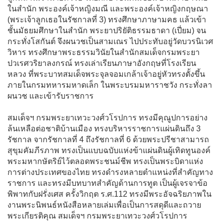
ในสำนัก พระองค์เจ้าหญิงมณี และพระองค์เจ้าหญิงกฤษณา
(พระเจ้าลูกเธอในรัชกาลที่ 3) ทรงศึกษาภาษามคธ แล้วเข้า
ชั้นมัธยมศึกษาในสำนัก พระยาปริยัติธรรมธาดา (เปี่ยม) จน
กระทั่งโสกันต์ จึงผนวชเป็นสามเณร ไปประทับอยู่วัดบวรนิเวศ
วิหาร ทรงศึกษาพระธรรมวินัยในสำนักสมเด็จกรมพระยา
ปวเรศวริยาลงกรณ์ ทรงเล่าเรียนภาษาอังกฤษที่โรงเรียน
หลวง ที่พระบาทสมเด็จพระจุลจอมเกล้าเจ้าอยู่หัวทรงตั้งขึ้น
ภายในกรมทหารมหาดเล็ก ในพระบรมมหาราชวัง กระทั่งลา
ผนวช และเข้ารับราชการ
สมเด็จฯ กรมพระยาเทวะวงศ์วโรปการ ทรงมีคุณูปการอย่าง
ล้นเหลือต่อชาติบ้านเมือง ทรงบริหารราชการแผ่นดินถึง 3
รัชกาล จากรัชกาลที่ 4 ถึงรัชกาลที่ 6 ด้วยพระปรีชาสามารถ
สุขุมคัมภีรภาพ ทรงเป็นแบบฉบับแห่งข้าแผ่นดินผู้เทิดทูนองค์
พระมหากษัตริย์ไว้ตลอดพระชนม์ชีพ ทรงเป็นพระบิดาแห่ง
การต่างประเทศของไทย ทรงดำรงหลายตำแหน่งที่สำคัญทาง
ราชการ และทรงมีบทบาทสำคัญด้านการทูต เป็นผู้เจรจาข้อ
พิพาทกับฝรั่งเศส ครั้งวิกฤต ร.ศ.112 ทรงมีพระอัจฉริยภาพใน
งานพระนิพนธ์หนังสือหลายเล่มเพื่อเป็นการสดุดีและถวาย
พระเกียรติคุณ สมเด็จฯ กรมพระยาเทวะวงศ์วโรปการ