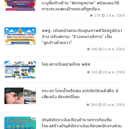
ระบุชื่อห้างร้าน “ผิดกฎหมาย” พร้อมแนะวิธี
การตรวจสอบป้ายแดงที่ถูกต้อง
176
3 มิ.ย. 2569
สพฐ. เดินหน้ายกระดับคุณภาพชีวิตครูอัตรา
จ้าง ปรับสถานะ “จ้างเหมาบริการ” เป็น
“ลูกจ้างชั่วคราว”
480
22 พ.ค. 2569
โครงการไทยช่วยไทย พลัส
363
20 พ.ค. 2569
กระจก โดนน้ำหรือฝน แต่เปิดปัดแล้วฝืด มี
เสียงดัง ผิดปกติไหม
294
25 เม.ย. 2569
บัญชีอัตราเงินเดือนข้าราชการท้องถิ่น
โครงสร้างบัญชีอัตราเงินเดือนพนักงานส่วน