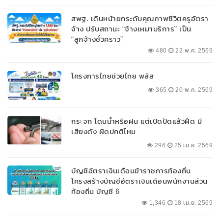
สพฐ. เดินหน้ายกระดับคุณภาพชีวิตครูอัตรา
จ้าง ปรับสถานะ “จ้างเหมาบริการ” เป็น
“ลูกจ้างชั่วคราว”
480
22 พ.ค. 2569
โครงการไทยช่วยไทย พลัส
365
20 พ.ค. 2569
กระจก โดนน้ำหรือฝน แต่เปิดปัดแล้วฝืด มี
เสียงดัง ผิดปกติไหม
296
25 เม.ย. 2569
บัญชีอัตราเงินเดือนข้าราชการท้องถิ่น
โครงสร้างบัญชีอัตราเงินเดือนพนักงานส่วน
ท้องถิ่น บัญชี 6
1,346
18 เม.ย. 2569