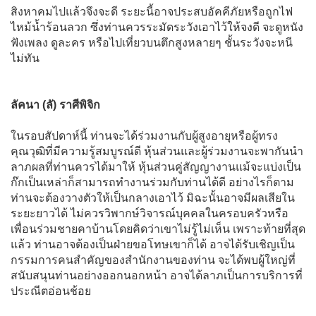
สิงหาคมไปแล้วจึงจะดี ระยะนี้อาจประสบอัคคีภัยหรือถูกไฟ
ไหม้น้ำร้อนลวก ซึ่งท่านควรระมัดระวังเอาไว้ให้จงดี จะดูหนัง
ฟังเพลง ดูละคร หรือไปเที่ยวบนตึกสูงหลายๆ ชั้นระวังจะหนี
ไม่ทัน
ลัคนา (ลั) ราศีพิจิก
ในรอบสัปดาห์นี้ ท่านจะได้ร่วมงานกับผู้สูงอายุหรือผู้ทรง
คุณวุฒิที่มีความรู้สมบูรณ์ดี หุ้นส่วนและผู้ร่วมงานจะพากันนำ
ลาภผลที่ท่านควรได้มาให้ หุ้นส่วนคู่สัญญางานแม้จะแบ่งเป็น
ก๊กเป็นเหล่าก็สามารถทำงานร่วมกับท่านได้ดี อย่างไรก็ตาม
ท่านจะต้องวางตัวให้เป็นกลางเอาไว้ มิฉะนั้นอาจมีผลเสียใน
ระยะยาวได้ ไม่ควรวิพากษ์วิจารณ์บุคคลในครอบครัวหรือ
เพื่อนร่วมชายคาบ้านโดยคิดว่าเขาไม่รู้ไม่เห็น เพราะท้ายที่สุด
แล้ว ท่านอาจต้องเป็นฝ่ายขอโทษเขาก็ได้ อาจได้รับเชิญเป็น
กรรมการคนสำคัญของสำนักงานของท่าน จะได้พบผู้ใหญ่ที่
สนับสนุนท่านอย่างออกนอกหน้า อาจได้ลาภเป็นการบริการที่
ประณีตอ่อนช้อย