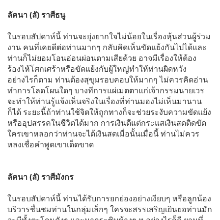
ลัคนา (ลั) ราศีธนู
ในรอบสัปดาห์นี้ ท่านจะยุ่งยากใจไม่น้อยในเรื่องหุ้นส่วนผู้ร่วม
งาน คนที่เคยดีต่อท่านมากๆ กลับคิดเห็นขัดแย้งกันไปได้และ
ท่านก็ไม่ยอมโอนอ่อนผ่อนตามเสียด้วย อาจมีเรื่องให้ต้อง
ร้องไห้โศกเศร้าหรือขัดแย้งกับผู้ใหญ่ทำให้ท่านผิดหวัง
อย่างไรก็ตาม ท่านต้องสุขุมรอบคอบให้มากๆ ไม่ควรคิดอ่าน
ทำการโลดโผนใดๆ บางทีการแผ่เมตตาแก่เจ้ากรรมนายเวร
จะทำให้ท่านรู้แจ้งเห็นจริงในเรื่องที่ท่านมองไม่เห็นมานาน
ก็ได้ ระยะนี้ถ้าท่านใช้จิตให้ถูกทางก็จะช่วยระงับความขัดแย้ง
หรืออุปสรรคในชีวิตได้มาก การเงินดีแต่กระแสเงินสดติดขัด
ใครเขาหลอกว่าท่านจะได้เงินสดเมื่อนั้นเมื่อนี้ ท่านไม่ควร
หลงเชื่อคำพูดเขาเด็ดขาด
ลัคนา (ลั) ราศีมังกร
ในรอบสัปดาห์นี้ ท่านได้รับการยกย่องอย่างเงียบๆ หรือลูกน้อง
บริวารชื่นชมท่านในกลุ่มเล็กๆ ใครจะสรรเสริญเยินยอท่านมัก