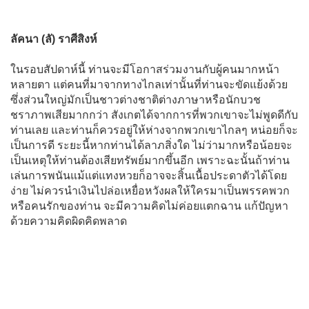
ลัคนา (ลั) ราศีสิงห์
ในรอบสัปดาห์นี้ ท่านจะมีโอกาสร่วมงานกับผู้คนมากหน้า
หลายตา แต่คนที่มาจากทางไกลเท่านั้นที่ท่านจะขัดแย้งด้วย
ซึ่งส่วนใหญ่มักเป็นชาวต่างชาติต่างภาษาหรือนักบวช
ชราภาพเสียมากกว่า สังเกตได้จากการที่พวกเขาจะไม่พูดดีกับ
ท่านเลย และท่านก็ควรอยู่ให้ห่างจากพวกเขาไกลๆ หน่อยก็จะ
เป็นการดี ระยะนี้หากท่านได้ลาภสิ่งใด ไม่ว่ามากหรือน้อยจะ
เป็นเหตุให้ท่านต้องเสียทรัพย์มากขึ้นอีก เพราะฉะนั้นถ้าท่าน
เล่นการพนันแม้แต่แทงหวยก็อาจจะสิ้นเนื้อประดาตัวได้โดย
ง่าย ไม่ควรนำเงินไปล่อเหยื่อหวังผลให้ใครมาเป็นพรรคพวก
หรือคนรักของท่าน จะมีความคิดไม่ค่อยแตกฉาน แก้ปัญหา
ด้วยความคิดผิดคิดพลาด