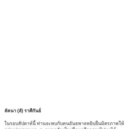
ลัคนา (ลั) ราศีกันย์
ในรอบสัปดาห์นี้ ท่านจะพบกับคนอันธพาลหยิบยื่นมิตรภาพให้