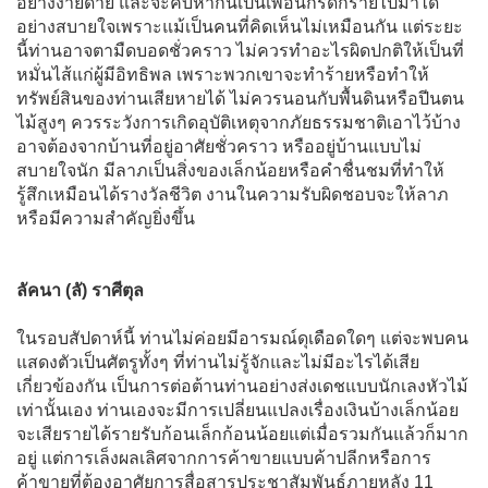
อย่างง่ายดาย และจะคบหากันเป็นเพื่อนกรีดกรายไปมาได้
อย่างสบายใจเพราะแม้เป็นคนที่คิดเห็นไม่เหมือนกัน แต่ระยะ
นี้ท่านอาจตามืดบอดชั่วคราว ไม่ควรทำอะไรผิดปกติให้เป็นที่
หมั่นไส้แก่ผู้มีอิทธิพล เพราะพวกเขาจะทำร้ายหรือทำให้
ทรัพย์สินของท่านเสียหายได้ ไม่ควรนอนกับพื้นดินหรือปีนตน
ไม้สูงๆ ควรระวังการเกิดอุบัติเหตุจากภัยธรรมชาติเอาไว้บ้าง
อาจต้องจากบ้านที่อยู่อาศัยชั่วคราว หรืออยู่บ้านแบบไม่
สบายใจนัก มีลาภเป็นสิ่งของเล็กน้อยหรือคำชื่นชมที่ทำให้
รู้สึกเหมือนได้รางวัลชีวิต งานในความรับผิดชอบจะให้ลาภ
หรือมีความสำคัญยิ่งขึ้น
ลัคนา (ลั) ราศีตุล
ในรอบสัปดาห์นี้ ท่านไม่ค่อยมีอารมณ์ดุเดือดใดๆ แต่จะพบคน
แสดงตัวเป็นศัตรูทั้งๆ ที่ท่านไม่รู้จักและไม่มีอะไรได้เสีย
เกี่ยวข้องกัน เป็นการต่อต้านท่านอย่างส่งเดชแบบนักเลงหัวไม้
เท่านั้นเอง ท่านเองจะมีการเปลี่ยนแปลงเรื่องเงินบ้างเล็กน้อย
จะเสียรายได้รายรับก้อนเล็กก้อนน้อยแต่เมื่อรวมกันแล้วก็มาก
อยู่ แต่การเล็งผลเลิศจากการค้าขายแบบค้าปลีกหรือการ
ค้าขายที่ต้องอาศัยการสื่อสารประชาสัมพันธ์ภายหลัง 11