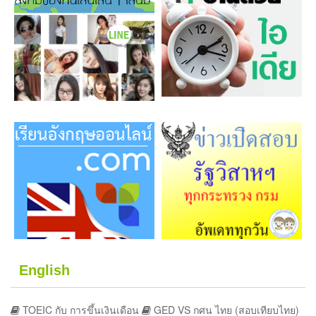
English
TOEIC กับ การขึ้นเงินเดือน
GED VS กศน ไทย (สอบเทียบไทย)