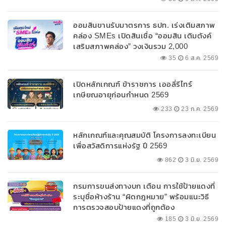
ออมสินขานรับมาตรการ ธปท. เร่งเติมสภาพ
คล่อง SMEs เปิดสินเชื่อ “ออมสิน เติมตังค์
เสริมสภาพคล่อง” วงเงินรวม 2,000
ลบ.สนับสนุนเงินทุนหมุนเวียนวงเงินกู้สูงสุด
35
6 ส.ค. 2569
100% ของหลักประกัน ผ่อนนานสูงสุด 10 ปี
เปิดหลักเกณฑ์ ข้าราชการ เออลี่รีไทร์
เกษียณอายุก่อนกำหนด 2569
233
23 ก.ค. 2569
หลักเกณฑ์และคุณสมบัติ โครงการลงทะเบียน
เพื่อสวัสดิการแห่งรัฐ ปี 2569
862
3 มิ.ย. 2569
กรมการขนส่งทางบก เตือน การใช้ป้ายแดงที่
ระบุชื่อห้างร้าน “ผิดกฎหมาย” พร้อมแนะวิธี
การตรวจสอบป้ายแดงที่ถูกต้อง
185
3 มิ.ย. 2569