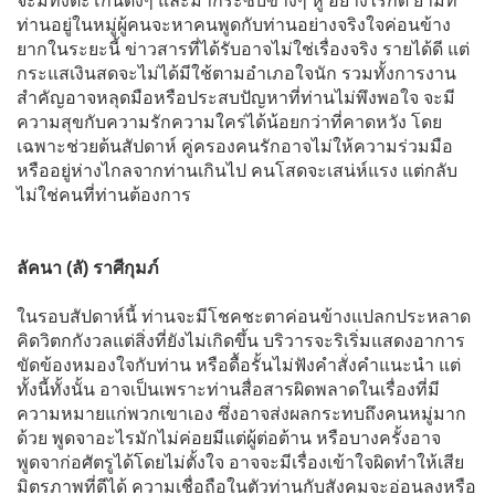
จะมีทั้งตะโกนดังๆ และมากระซิบข้างๆ หู อย่างไรก็ดี ยามที่
ท่านอยู่ในหมู่ผู้คนจะหาคนพูดกับท่านอย่างจริงใจค่อนข้าง
ยากในระยะนี้ ข่าวสารที่ได้รับอาจไม่ใช่เรื่องจริง รายได้ดี แต่
กระแสเงินสดจะไม่ได้มีใช้ตามอำเภอใจนัก รวมทั้งการงาน
สำคัญอาจหลุดมือหรือประสบปัญหาที่ท่านไม่พึงพอใจ จะมี
ความสุขกับความรักความใคร่ได้น้อยกว่าที่คาดหวัง โดย
เฉพาะช่วยต้นสัปดาห์ คู่ครองคนรักอาจไม่ให้ความร่วมมือ
หรืออยู่ห่างไกลจากท่านเกินไป คนโสดจะเสน่ห์แรง แต่กลับ
ไม่ใช่คนที่ท่านต้องการ
ลัคนา (ลั) ราศีกุมภ์
ในรอบสัปดาห์นี้ ท่านจะมีโชคชะตาค่อนข้างแปลกประหลาด
คิดวิตกกังวลแต่สิ่งที่ยังไม่เกิดขึ้น บริวารจะริเริ่มแสดงอาการ
ขัดข้องหมองใจกับท่าน หรือดื้อรั้นไม่ฟังคำสั่งคำแนะนำ แต่
ทั้งนี้ทั้งนั้น อาจเป็นเพราะท่านสื่อสารผิดพลาดในเรื่องที่มี
ความหมายแก่พวกเขาเอง ซึ่งอาจส่งผลกระทบถึงคนหมู่มาก
ด้วย พูดจาอะไรมักไม่ค่อยมีแต่ผู้ต่อต้าน หรือบางครั้งอาจ
พูดจาก่อศัตรูได้โดยไม่ตั้งใจ อาจจะมีเรื่องเข้าใจผิดทำให้เสีย
มิตรภาพที่ดีได้ ความเชื่อถือในตัวท่านกับสังคมจะอ่อนลงหรือ