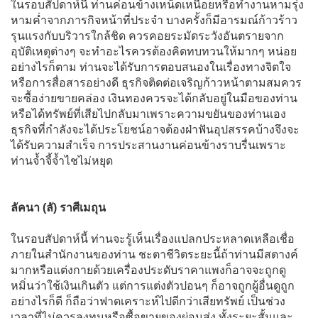
ในรอบสัปดาห์นี้ ท่านค่อนข้างเหน็ดเหนื่อยหรือทำงานหามรุ่ง
หามค่ำจากภารกิจหน้าที่ประจำ บางครั้งก็มีอารมณ์ก้าวร้าว
รุนแรงกับบริวารใกล้ชิด ควรคอยระมัดระวังอันตรายจาก
อุบัติเหตุต่างๆ จะทำอะไรควรต้องคิดทบทวนให้มากๆ หน่อย
อย่างไรก็ตาม ท่านจะได้รับการตอบสนองในเรื่องทางจิตใจ
หรือการสื่อสารอย่างดี ธุรกิจติดต่อเจริญก้าวหน้าตามสมควร
จะซื้อง่ายขายคล่อง เงินทองควรจะได้กลับอยู่ในมือของท่าน
หรือได้ทรัพย์ที่เสียไปกลับมาเพราะความขยันของท่านเอง
ธุรกิจที่กำลังจะได้ประโยชน์อาจต้องฝ่าฟันอุปสรรคบ้างจึงจะ
ได้รับความสำเร็จ การประสานงานค่อนข้างราบรื่นเพราะ
ท่านจ้ำจี้จ้ำไชไม่หยุด
ลัคนา (ลั) ราศีเมถุน
ในรอบสัปดาห์นี้ ท่านจะรู้เห็นเรื่องแปลกประหลาดเหลือเชื่อ
ภายในสำนักงานของท่าน ชะตาชีวิตระยะนี้ถ้าท่านมีสตางค์
มากหรือแต่งกายด้วยเครื่องประดับราคาแพงก็อาจจะถูกดู
หมิ่นว่าใช้เงินเกินตัว แต่การแต่งตัวปอนๆ ก็อาจถูกผู้อื่นดูถูก
อย่างไรก็ดี ก็ถือว่าฟาดเคราะห์ไปดีกว่าเสียทรัพย์ เป็นช่วง
เวลาที่ไม่ควรลงทุนหรือซื้อขายของผ่อนส่ง ทั้งระยะสั้นและ