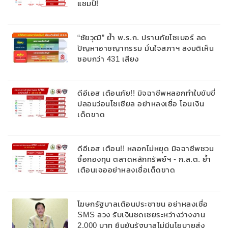
แชมป์!
“ชัยวุฒิ” ย้ำ พ.ร.ก. ปราบภัยไซเบอร์ ลด
ปัญหาอาชญากรรม มั่นใจสภาฯ ลงมติเห็น
ชอบกว่า 431 เสียง
ดีอีเอส เตือนภัย!! มิจฉาชีพหลอกทำใบขับขี่
ปลอมว่อนโซเชียล อย่าหลงเชื่อ โอนเงิน
เด็ดขาด
ดีอีเอส เตือน!! หลอกไม่หยุด มิจฉาชีพชวน
ซื้อกองทุน ตลาดหลักทรัพย์ฯ - ก.ล.ต. ย้ำ
เตือนเจออย่าหลงเชื่อเด็ดขาด
​โฆษกรัฐบาลเตือนประชาชน อย่าหลงเชื่อ
SMS ลวง รับเงินชดเชยระหว่างว่างงาน
2,000 บาท ยืนยันรัฐบาลไม่มีนโยบายส่ง