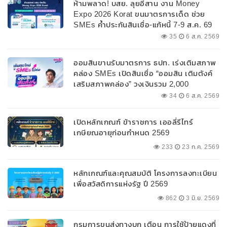
ห้ามพลาด! บสย. ลุยอีสาน งาน Money
Expo 2026 Korat ขนมาตรการเด็ด ช่วย
SMEs ค้ำประกันสินเชื่อ-แก้หนี้ 7-9 ส.ค. 69
35
6 ส.ค. 2569
ออมสินขานรับมาตรการ ธปท. เร่งเติมสภาพ
คล่อง SMEs เปิดสินเชื่อ “ออมสิน เติมตังค์
เสริมสภาพคล่อง” วงเงินรวม 2,000
ลบ.สนับสนุนเงินทุนหมุนเวียนวงเงินกู้สูงสุด
34
6 ส.ค. 2569
100% ของหลักประกัน ผ่อนนานสูงสุด 10 ปี
เปิดหลักเกณฑ์ ข้าราชการ เออลี่รีไทร์
เกษียณอายุก่อนกำหนด 2569
233
23 ก.ค. 2569
หลักเกณฑ์และคุณสมบัติ โครงการลงทะเบียน
เพื่อสวัสดิการแห่งรัฐ ปี 2569
862
3 มิ.ย. 2569
กรมการขนส่งทางบก เตือน การใช้ป้ายแดงที่