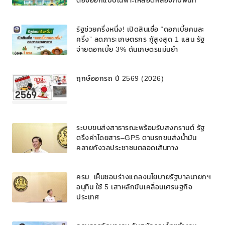
ต้องออกแบบเฉพาะให้สอดคล้องกับพื้นที่
รัฐช่วยครึ่งหนึ่ง! เปิดสินเชื่อ “ดอกเบี้ยคนละ
ครึ่ง” ลดภาระเกษตรกร กู้สูงสุด 1 แสน รัฐ
จ่ายดอกเบี้ย 3% ดันเกษตรแม่นยำ
ฤกษ์ออกรถ ปี 2569 (2026)
ระบบขนส่งสาธารณะพร้อมรับสงกรานต์ รัฐ
ตรึงค่าโดยสาร–GPS ตามรถขนส่งน้ำมัน
คลายกังวลประชาชนตลอดเส้นทาง
ครม. เห็นชอบร่างแถลงนโยบายรัฐบาลนายกฯ
อนุทิน ใช้ 5 เสาหลักขับเคลื่อนเศรษฐกิจ
ประเทศ