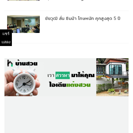
SMS แจ้งรับเงินชดเชยฯ
ชัยวุฒิ ลั่น ซิมม้า โทษหนัก คุกสูงสุด 5 ปี
แชร์
แสดง