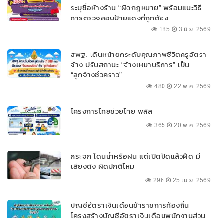
ระบุชื่อห้างร้าน “ผิดกฎหมาย” พร้อมแนะวิธี
การตรวจสอบป้ายแดงที่ถูกต้อง
185
3 มิ.ย. 2569
สพฐ. เดินหน้ายกระดับคุณภาพชีวิตครูอัตรา
จ้าง ปรับสถานะ “จ้างเหมาบริการ” เป็น
“ลูกจ้างชั่วคราว”
480
22 พ.ค. 2569
โครงการไทยช่วยไทย พลัส
365
20 พ.ค. 2569
กระจก โดนน้ำหรือฝน แต่เปิดปัดแล้วฝืด มี
เสียงดัง ผิดปกติไหม
296
25 เม.ย. 2569
บัญชีอัตราเงินเดือนข้าราชการท้องถิ่น
โครงสร้างบัญชีอัตราเงินเดือนพนักงานส่วน