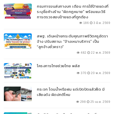
กรมการขนส่งทางบก เตือน การใช้ป้ายแดงที่
ระบุชื่อห้างร้าน “ผิดกฎหมาย” พร้อมแนะวิธี
การตรวจสอบป้ายแดงที่ถูกต้อง
186
3 มิ.ย. 2569
สพฐ. เดินหน้ายกระดับคุณภาพชีวิตครูอัตรา
จ้าง ปรับสถานะ “จ้างเหมาบริการ” เป็น
“ลูกจ้างชั่วคราว”
482
22 พ.ค. 2569
โครงการไทยช่วยไทย พลัส
370
20 พ.ค. 2569
กระจก โดนน้ำหรือฝน แต่เปิดปัดแล้วฝืด มี
เสียงดัง ผิดปกติไหม
298
25 เม.ย. 2569