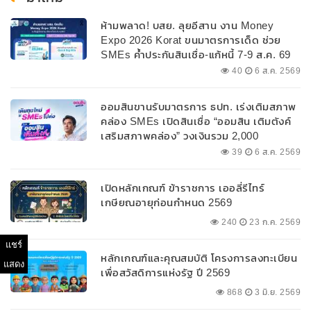
ห้ามพลาด! บสย. ลุยอีสาน งาน Money
Expo 2026 Korat ขนมาตรการเด็ด ช่วย
SMEs ค้ำประกันสินเชื่อ-แก้หนี้ 7-9 ส.ค. 69
40
6 ส.ค. 2569
ออมสินขานรับมาตรการ ธปท. เร่งเติมสภาพ
คล่อง SMEs เปิดสินเชื่อ “ออมสิน เติมตังค์
เสริมสภาพคล่อง” วงเงินรวม 2,000
ลบ.สนับสนุนเงินทุนหมุนเวียนวงเงินกู้สูงสุด
39
6 ส.ค. 2569
100% ของหลักประกัน ผ่อนนานสูงสุด 10 ปี
เปิดหลักเกณฑ์ ข้าราชการ เออลี่รีไทร์
เกษียณอายุก่อนกำหนด 2569
240
23 ก.ค. 2569
แชร์
หลักเกณฑ์และคุณสมบัติ โครงการลงทะเบียน
แสดง
เพื่อสวัสดิการแห่งรัฐ ปี 2569
868
3 มิ.ย. 2569