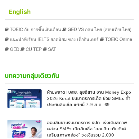
English
TOEIC กับ การขึ้นเงินเดือน
GED VS กศน ไทย (สอบเทียบไทย)
แนะนำที่เรียน IELTS ยอดนิยม ของ เด็กอินเตอร์
TOEIC Online
GED
CU-TEP
SAT
บทความกลุ่มเดียวกัน
ห้ามพลาด! บสย. ลุยอีสาน งาน Money Expo
2026 Korat ขนมาตรการเด็ด ช่วย SMEs ค้ำ
ประกันสินเชื่อ-แก้หนี้ 7-9 ส.ค. 69
ออมสินขานรับมาตรการ ธปท. เร่งเติมสภาพ
คล่อง SMEs เปิดสินเชื่อ “ออมสิน เติมตังค์
เสริมสภาพคล่อง” วงเงินรวม 2,000