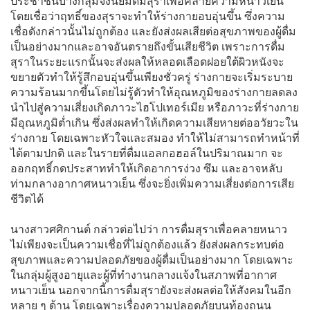
ประชาชนบางกลุ่มจึงนิยมดื่มสุราเพื่อคลายความหนาวเย็น
โดยเชื่อว่าฤทธิ์ของสุราจะทำให้ร่างกายอบอุ่นขึ้น ซึ่งความ
เชื่อดังกล่าวนั้นไม่ถูกต้อง และยังส่งผลเสียต่อสุขภาพของผู้ดื่ม
เป็นอย่างมากและอาจอันตรายถึงขั้นเสียชีวิต เพราะการดื่ม
สุราในระยะแรกนั้นจะส่งผลให้หลอดเลือดฝอยใต้ผิวหนังจะ
ขยายตัวทำให้รู้สึกอบอุ่นขึ้นเพียงชั่วครู่ ร่างกายจะเริ่มระบาย
ความร้อนมากขึ้นโดยไม่รู้ตัวทำให้อุณหภูมิของร่างกายลดลง
นำไปสู่ความเสี่ยงเกิดภาวะไฮโปเทอร์เมีย หรือภาวะที่ร่างกาย
มีอุณหภูมิต่ำเกิน ซึ่งส่งผลทำให้เกิดความเสียหายต่ออวัยวะใน
ร่างกาย โดยเฉพาะหัวใจและสมอง ทำให้ไม่สามารถทำหน้าที่
ได้ตามปกติ และในรายที่ดื่มแอลกอฮอล์ในปริมาณมาก จะ
ออกฤทธิ์กดประสาททำให้เกิดอาการง่วง ซึม และอาจหลับ
ท่ามกลางอากาศหนาวเย็น ซึ่งจะยิ่งเพิ่มความเสี่ยงต่อการเสีย
ชีวิตได้
นางสาวศศิกานต์ กล่าวต่อไปว่า การดื่มสุราเพื่อคลายหนาว
ไม่เพียงจะเป็นความเชื่อที่ไม่ถูกต้องแล้ว ยังส่งผลกระทบต่อ
สุขภาพและความปลอดภัยของผู้ดื่มเป็นอย่างมาก โดยเฉพาะ
ในกลุ่มผู้สูงอายุและผู้ที่ทำงานกลางแจ้งในสภาพที่อากาศ
หนาวเย็น นอกจากนี้การดื่มสุรายังจะส่งผลต่อให้สังคมในอีก
หลาย ๆ ด้าน โดยเฉพาะเรื่องความปลอดภัยบนท้องถนน