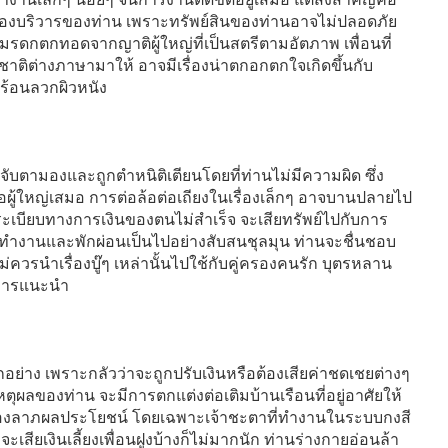
้องบริวารของท่าน เพราะทรัพย์สินของท่านอาจไม่ปลอดภัย
้มรดกตกทอดจากญาติผู้ใหญ่ที่เป็นสตรีตามอัตภาพ เพื่อนที่
าติต่างภาษามาให้ อาจมีเรื่องน่าตกอกตกใจเกิดขึ้นกับ
ำร้อนลวกผิวหนัง
กจับตามองและถูกตำหนิติเตียนโดยที่ท่านไม่มีความผิด ซึ่ง
้ใหญ่เสมอ การต่อล้อต่อเถียงในเรื่องเล็กๆ อาจบานปลายไป
จัดระเบียบทางการเงินของตนไม่สำเร็จ จะเสียทรัพย์ไปกับการ
รทำงานและพักผ่อนเป็นไปอย่างสับสนชุลมุน ท่านจะชื่นชอบ
ไม่ควรนำเรื่องบู๊ๆ เหล่านั้นไปใช้กับคู่ครองคนรัก บุตรหลาน
การแนะนำ
อย่าง เพราะกลัวว่าจะถูกปรับเงินหรือต้องเสียค่าชดเชยต่างๆ
หตุผลของท่าน จะมีการตกแต่งต่อเติมบ้านเรือนที่อยู่อาศัยให้
รื่องลาภผลประโยชน์ โดยเฉพาะเจ้าชะตาที่ทำงานในระบบกงสี
จะเสียเงินเลี้ยงเพื่อนฝูงบ้างก็ไม่มากนัก ท่านร่างกายอ่อนล้า