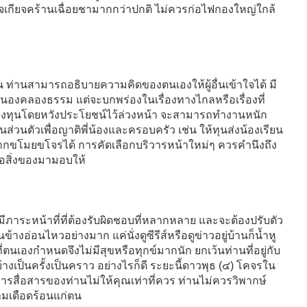
าจเกียจคร้านเฉื่อยชามากกว่าปกติ ไม่ควรก่อไฟกองใหญ่ใกล้
น ท่านสามารถอธิบายความคิดของตนเองให้ผู้อื่นเข้าใจได้ มี
นองคลองธรรม แต่จะบกพร่องในเรื่องทางไกลหรือเรื่องที่
ารลงทุนโดยหวังประโยชน์ไว้ล่วงหน้า จะสามารถทำงานหนัก
ส่วนตัวเพื่อญาติพี่น้องและครอบครัว เช่น ให้ทุนส่งน้องเรียน
ปลอดจากขโมยขโจรได้ การคัดเลือกบริวารหน้าใหม่ๆ ควรคำนึงถึง
ือสิ่งของมามอบให้
ีภาระหน้าที่ที่ต้องรับผิดชอบที่หลากหลาย และจะต้องปรับตัว
ข้างอ่อนไหวอย่างมาก แค่นั่งดูซีรีส์หรือดูข่าวอยู่บ้านก็น้ำหู
นเองกำหนดจึงไม่มีสุขหรือทุกข์มากนัก ยกเว้นท่านที่อยู่กับ
เป็นครั้งเป็นคราว อย่างไรก็ดี ระยะนี้ดาวพุธ (๔) โคจรใน
ารสื่อสารของท่านไม่ให้คุณเท่าที่ควร ท่านไม่ควรวิพากษ์
ามเดือดร้อนแก่ตน