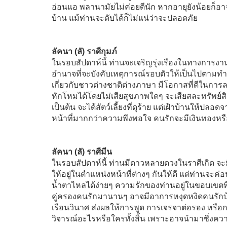
อ่อนแอ พลานามัยไม่ค่อยดีนัก หากอายุยังน้อยก็อ
บ้าน แม้ท่านจะดับได้ก็ไม่แน่ว่าจะปลอดภัย
ลัคนา (ลั) ราศีกุมภ์
ในรอบสัปดาห์นี้ ท่านจะเจริญรุ่งเรืองในทางการงา
อำนาจที่จะบังคับเหตุการณ์รอบตัวให้เป็นไปตามทำ
เกี่ยวกับชาวต่างชาติต่างภาษา มีโอกาสที่ดีในก
หักโหมได้โดยไม่เสียสุขภาพใดๆ จะเสียสละทรัพย์สิน
เป็นต้น จะได้สัตว์เลี้ยงที่ดุร้าย แต่เฝ้าบ้านให้
หน้าที่มากกว่าความพึงพอใจ คนรักจะมีเงินทองหร
ลัคนา (ลั) ราศีมีน
ในรอบสัปดาห์นี้ ท่านมีดาวหลายดวงในราศีเกิด จะม
ให้อยู่ในตำแหน่งหน้าที่ต่างๆ กันให้ดี แต่ท่านจะค่อน
น้ำตาไหลได้ง่ายๆ ความรักของท่านอยู่ในขอบเขตที่ต
คู่ครองคนรักมานานๆ อาจมีอาการหงุดหงิดคนรักบ้าง
เรือนวินาศ ส่งผลให้การพูด การเจรจาต่อรอง หรือก
วิจารณ์อะไรหรือใครทั้งสิ้น เพราะอาจนำมาซึ่งคว