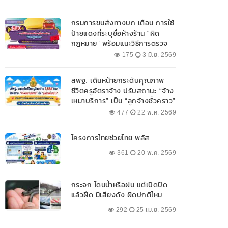
กรมการขนส่งทางบก เตือน การใช้
ป้ายแดงที่ระบุชื่อห้างร้าน “ผิด
กฎหมาย” พร้อมแนะวิธีการตรวจ
สอบป้ายแดงที่ถูกต้อง
175
3 มิ.ย. 2569
สพฐ. เดินหน้ายกระดับคุณภาพ
ชีวิตครูอัตราจ้าง ปรับสถานะ “จ้าง
เหมาบริการ” เป็น “ลูกจ้างชั่วคราว”
477
22 พ.ค. 2569
โครงการไทยช่วยไทย พลัส
361
20 พ.ค. 2569
กระจก โดนน้ำหรือฝน แต่เปิดปัด
แล้วฝืด มีเสียงดัง ผิดปกติไหม
292
25 เม.ย. 2569