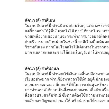
ลัคนา (ลั) ราศีเมษ
ในรอบสัปดาห์นี้ ท่านมีลาภก้อนใหญ่ แต่ดวงชะตาท
แต่ก็อาจทำให้ผู้อื่นไม่พอใจได้ การได้ลาภในระหว่า
ช่วยเหลืองานของท่านจะกระทำการบางอย่างผิดพลาดจ
กับบริวารมากสักหน่อยในช่วงนี้ จะมีเรื่องตื่นเต้นต
วิวาทกันเอง หากมีอะไรดลใจให้เดินทางในเวลากลาง
มาก แต่ลาภผลและรายได้ก้อนใหญ่ยังทำให้ท่านอยู
ลัคนา (ลั) ราศีพฤษภ
ในรอบสัปดาห์นี้ ท่านจะใช้เงินทองสิ้นเปลืองมาก แม
เรียนอย่างมาก ท่านก็ยังหาเวลาใช้เงินอยู่ดี มักมอง
ลาภผลของตนเอง มีเกณฑ์ที่ดีในการเล่นหุ้นหรือลงทุ
บางท่านอาจได้ลาภเป็นสิ่งของสวยงาม เสื้อผ้าเครื
สื่อสารประชาสัมพันธ์ ซึ่งท่านต้องใช้ความทรหดอ
จะมีของขวัญของฝากมาให้ หรือนำรายได้ของเขามา