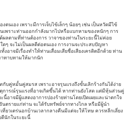
ตนเอง เพราะมีการเจ็บไข้เล็กๆ น้อยๆ เช่น เป็นหวัดมีไข้
ีเป็นเพราะท่านออกกำลังมากไปหรือแบกหามของหนักๆ การ
ได้ผลตามที่ท่านต้องการ วาจาของท่านในระยะนี้ไม่ค่อย
ถาใดๆ จะไม่เป็นผลดีต่อตนเอง การงานจะประสบปัญหา
งอาจมีเรื่องทำให้ท่านเสื่อมเสียชื่อเสียงเครดิตอีกด้วย ท่าน
้ามาทาบทามให้มากนัก
ับคู่หมั้นคู่สมรส เพราะอาจรุนแรงถึงขั้นเลิกร้างกันได้ง่าย
รณ์รุนแรงที่อาจเกิดขึ้นได้ หากท่านยังโสด แต่มีหุ้นส่วนคู่
ะยะนี้อาจมีผู้แสดงอาการปองร้ายท่านโดยเปิดเผยและน่าตกใจ
ตรายแก่ท่าน จะได้รับทรัพย์จากทางไกล หรือมีผู้นำ
เที่ยวเตร่นอกบ้านเวลากลางคืนมีแต่จะให้โทษ ควรหลีกเลี่ยง
ดีนักในระยะนี้