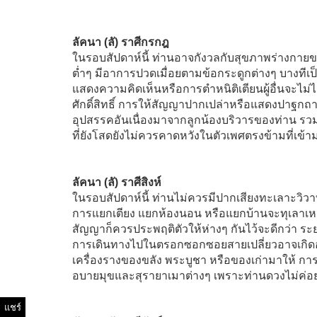
ลัคนา (ลั) ราศีกรกฎ
ในรอบสัปดาห์นี้ ท่านอาจกังวลกับสุขภาพร่างกายของ
ต่ำๆ มีอาการปวดเมื่อยตามข้อกระดูกต่างๆ บางท
แสดงความคิดเห็นหรือการตำหนิติเตียนผู้อื่นจะไม่
ศักดิ์สิทธิ์ การให้สัญญาปากเปล่าหรือแสดงปาฐก
อุปสรรคอันเนื่องมาจากลูกน้องบริวารของท่าน รวมทั้
ที่ยังโสดยังไม่ควรคาดหวังในตัวเพศตรงข้ามที่เข
ลัคนา (ลั) ราศีสิงห์
ในรอบสัปดาห์นี้ ท่านไม่ควรมีปากเสียงทะเลาะวิวาทก
การแยกเตียง แยกห้องนอน หรือแยกบ้านจะทุเลาเหตุกา
สัญญาก็ควรประพฤติตัวให้ห่างๆ กันไว้จะดีกว่า ร
การเดินทางไปในตรอกซอกซอยสายเปลี่ยวอาจเกิดอัน
เครื่องรางของขลัง พระบูชา หรือของเก่ามาให้ การ
อบายมุขและสุรายาเมาต่างๆ เพราะท่านดวงไม่ค่อย
แชร์