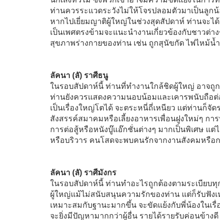
ท่านควรระแวดระวังไม่ให้โจรปลอมตัวมาเป็นลูกน
หากไปเยี่ยมญาติผู้ใหญ่ในช่วงสุดสัปดาห์ ท่านจะได
เป็นเพศตรงข้ามจะแนะนำงานเกี่ยวข้องกับชาวต่างช
สุขภาพร่างกายของท่าน เช่น ถูกสุนัขกัด ไฟไหม้น้
ลัคนา (ลั) ราศีธนู
ในรอบสัปดาห์นี้ ท่านที่ทำงานใกล้ชิดผู้ใหญ่ อาจถู
ท่านยังควรแสดงความนอบน้อมและเคารพนับถือต่อผู
เป็นเรื่องใหญ่โตได้ จะตระหนี่ถี่เหนียว แต่ท่านก็
สังสรรค์สมาคมหรือเลี้ยงอาหารเพื่อนฝูงใหม่ๆ กา
การต่อสู้หรือหนังบู๊แอ๊กชั่นต่างๆ มากเป็นพิเศษ แต่
หรือบริวาร คนโสดจะพบคนรักจากงานสังคมหรือ
ลัคนา (ลั) ราศีมังกร
ในรอบสัปดาห์นี้ ท่านทำอะไรถูกต้องตามระเบียบทุก
ผู้ใหญ่แม้ไม่สนับสนุนความรักของท่าน แต่ก็รับฟังเ
เหมาะสมกับฐานะมากขึ้น จะขัดแย้งกับพี่น้องในเ
จะยิ่งมีปัญหามากกว่าผู้อื่น รายได้รายรับค่อนข้างดี 