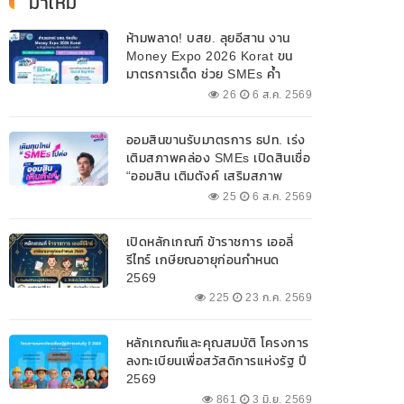
มาใหม่
ห้ามพลาด! บสย. ลุยอีสาน งาน
Money Expo 2026 Korat ขน
มาตรการเด็ด ช่วย SMEs ค้ำ
ประกันสินเชื่อ-แก้หนี้ 7-9 ส.ค. 69
26
6 ส.ค. 2569
ออมสินขานรับมาตรการ ธปท. เร่ง
เติมสภาพคล่อง SMEs เปิดสินเชื่อ
“ออมสิน เติมตังค์ เสริมสภาพ
คล่อง” วงเงินรวม 2,000
25
6 ส.ค. 2569
ลบ.สนับสนุนเงินทุนหมุนเวียน
วงเงินกู้สูงสุด 100% ของหลัก
เปิดหลักเกณฑ์ ข้าราชการ เออลี่
ประกัน ผ่อนนานสูงสุด 10 ปี
รีไทร์ เกษียณอายุก่อนกำหนด
2569
225
23 ก.ค. 2569
หลักเกณฑ์และคุณสมบัติ โครงการ
ลงทะเบียนเพื่อสวัสดิการแห่งรัฐ ปี
2569
861
3 มิ.ย. 2569