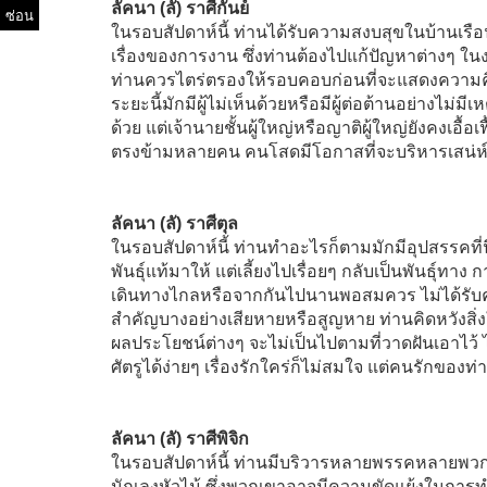
ลัคนา (ลั) ราศีกันย์
ซ่อน
ในรอบสัปดาห์นี้ ท่านได้รับความสงบสุขในบ้านเรือนที
เรื่องของการงาน ซึ่งท่านต้องไปแก้ปัญหาต่างๆ ใน
ท่านควรไตร่ตรองให้รอบคอบก่อนที่จะแสดงความค
ระยะนี้มักมีผู้ไม่เห็นด้วยหรือมีผู้ต่อต้านอย่างไม่
ด้วย แต่เจ้านายชั้นผู้ใหญ่หรือญาติผู้ใหญ่ยังคงเอื้
ตรงข้ามหลายคน คนโสดมีโอกาสที่จะบริหารเสน่ห์ข
ลัคนา (ลั) ราศีตุล
ในรอบสัปดาห์นี้ ท่านทำอะไรก็ตามมักมีอุปสรรคที่นึกไ
พันธุ์แท้มาให้ แต่เลี้ยงไปเรื่อยๆ กลับเป็นพันธุ์ทา
เดินทางไกลหรือจากกันไปนานพอสมควร ไม่ได้รั
สำคัญบางอย่างเสียหายหรือสูญหาย ท่านคิดหวังสิ่ง
ผลประโยชน์ต่างๆ จะไม่เป็นไปตามที่วาดฝันเอาไว้ 
ศัตรูได้ง่ายๆ เรื่องรักใคร่ก็ไม่สมใจ แต่คนรักของท
ลัคนา (ลั) ราศีพิจิก
ในรอบสัปดาห์นี้ ท่านมีบริวารหลายพรรคหลายพวก
นักเลงหัวไม้ ซึ่งพวกเขาอาจมีความขัดแย้งในการทำ