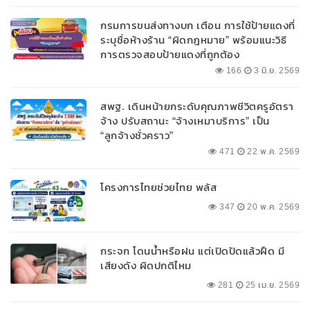
กรมการขนส่งทางบก เตือน การใช้ป้ายแดงที่
ระบุชื่อห้างร้าน “ผิดกฎหมาย” พร้อมแนะวิธี
การตรวจสอบป้ายแดงที่ถูกต้อง
166
3 มิ.ย. 2569
สพฐ. เดินหน้ายกระดับคุณภาพชีวิตครูอัตรา
จ้าง ปรับสถานะ “จ้างเหมาบริการ” เป็น
“ลูกจ้างชั่วคราว”
471
22 พ.ค. 2569
โครงการไทยช่วยไทย พลัส
347
20 พ.ค. 2569
กระจก โดนน้ำหรือฝน แต่เปิดปัดแล้วฝืด มี
เสียงดัง ผิดปกติไหม
281
25 เม.ย. 2569