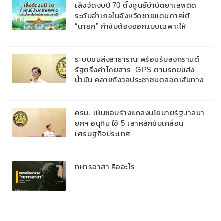
เล็งจัดงบปี 70 ตั้งศูนย์บำบัดยาเสพติด
ระดับอำเภอในจังหวัดชายแดนภาคใต้
“นายก” กำชับต้องออกแบบเฉพาะให้
สอดคล้องกับพื้นที่
ระบบขนส่งสาธารณะพร้อมรับสงกรานต์
รัฐตรึงค่าโดยสาร–GPS ตามรถขนส่ง
น้ำมัน คลายกังวลประชาชนตลอดเส้นทาง
ครม. เห็นชอบร่างแถลงนโยบายรัฐบาลนา
ยกฯ อนุทิน ใช้ 5 เสาหลักขับเคลื่อน
เศรษฐกิจประเทศ
ทหารอาสา คืออะไร