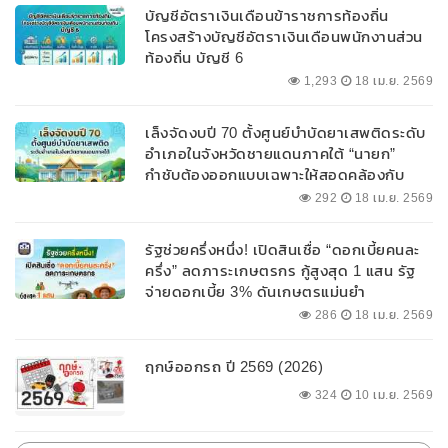
บัญชีอัตราเงินเดือนข้าราชการท้องถิ่น
โครงสร้างบัญชีอัตราเงินเดือนพนักงานส่วน
ท้องถิ่น บัญชี 6
1,293
18 เม.ย. 2569
เล็งจัดงบปี 70 ตั้งศูนย์บำบัดยาเสพติดระดับ
อำเภอในจังหวัดชายแดนภาคใต้ “นายก”
กำชับต้องออกแบบเฉพาะให้สอดคล้องกับ
พื้นที่
292
18 เม.ย. 2569
รัฐช่วยครึ่งหนึ่ง! เปิดสินเชื่อ “ดอกเบี้ยคนละ
ครึ่ง” ลดภาระเกษตรกร กู้สูงสุด 1 แสน รัฐ
จ่ายดอกเบี้ย 3% ดันเกษตรแม่นยำ
286
18 เม.ย. 2569
ฤกษ์ออกรถ ปี 2569 (2026)
324
10 เม.ย. 2569