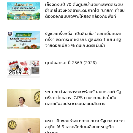
เล็งจัดงบปี 70 ตั้งศูนย์บำบัดยาเสพติดระดับ
อำเภอในจังหวัดชายแดนภาคใต้ “นายก” กำชับ
ต้องออกแบบเฉพาะให้สอดคล้องกับพื้นที่
รัฐช่วยครึ่งหนึ่ง! เปิดสินเชื่อ “ดอกเบี้ยคนละ
ครึ่ง” ลดภาระเกษตรกร กู้สูงสุด 1 แสน รัฐ
จ่ายดอกเบี้ย 3% ดันเกษตรแม่นยำ
ฤกษ์ออกรถ ปี 2569 (2026)
ระบบขนส่งสาธารณะพร้อมรับสงกรานต์ รัฐ
ตรึงค่าโดยสาร–GPS ตามรถขนส่งน้ำมัน
คลายกังวลประชาชนตลอดเส้นทาง
ครม. เห็นชอบร่างแถลงนโยบายรัฐบาลนายกฯ
อนุทิน ใช้ 5 เสาหลักขับเคลื่อนเศรษฐกิจ
ประเทศ