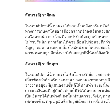
ลัคนา (ลั) ราศีเมษ
ในรอบสัปดาห์นี้ ท่านจะได้ลาภเป็นอสังหาริมทรัพย์
ทางการเกษตรโดยอาจต้องตรากตรำลงเรี่ยวแรงสักเล็
สดใสมากนัก การโจมตีจากปรปักษ์จะถูกเป้าหมาย 
ไม่ราบรื่นนัก หากเลื่อนได้ควรเลื่อนไปก่อนจะดีกว
ปัญญาต่อท่าน แต่หากมีอะไรผิดพลาดก็ควรปล่อยใ
ความอดทนสูง อีกทั้งรายได้และญาติพี่น้องก็ยังสนับ
ลัคนา (ลั) ราศีพฤษภ
ในรอบสัปดาห์นี้ ท่านจะได้รับโอกาสที่ดีบางอย่างพร
เกี่ยวข้องกำลังเจริญงอกงาม บางท่านอาจพบทางเลื
ว่างงานอยู่จะมีผู้เสนองานชั้นดีให้ท่านทำ ระยะนี
กระแสเงินสดที่อยู่กับตัวท่านก็มีใช้ได้มากมาย แ
เป็นเงินสดได้ทันท่วงที ดังนั้น ท่านควรระวังปัญหาทา
เพศตรงข้ามที่คุณวุฒิหรือวัยวุฒิน้อยกว่า หรือถ่านไฟ