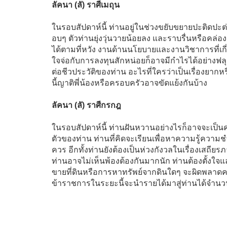
ลัคนา (ลั) ราศีเมถุน
ในรอบสัปดาห์นี้ ท่านอยู่ในช่วงขยับขยายปะติดปะ
อบๆ ตัวท่านยุ่งวุ่นวายน้อยลง และราบรื่นหรือคล่อ
ได้ตามที่หวัง งานด้านนโยบายและงานวิชาการที่เกี่
ใจจ่อกับการลงทุนสักหน่อยก็อาจมีกำไรได้อย่างฟล
ต่อชีวประวัติของท่าน อะไรที่ใครว่าเป็นเรื่องยากหร
นี้ญาติพี่น้องหรือครอบครัวอาจขัดแย้งกันบ้าง
ลัคนา (ลั) ราศีกรกฎ
ในรอบสัปดาห์นี้ ท่านฝันหวานอย่างไรก็อาจจะเป็นควา
ตัวของท่าน ท่านที่คิดจะเรียนเพื่อหาความรู้ความช
ควร อีกทั้งท่านยังต้องเป็นห่วงกังวลในเรื่องเสถีย
ท่านอาจไม่เห็นพ้องต้องกันมากนัก ท่านต้องตั้งใ
ขายที่ดินหรือการหาทรัพย์จากดินใดๆ จะผิดพลาดค
ข้าราชการในระยะนี้จะนำรายได้มาสู่ท่านได้จำน