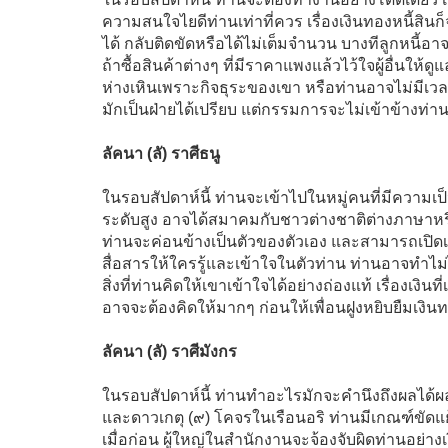
ความสนใจไยดีท่านเท่าที่ควร เรื่องเงินทองหนี้สินก็
ได้ กลับติดขัดหรือได้ไม่เต็มจำนวน บางทีลูกหนี้อาจ
ถ้าซื้อสินค้าต่างๆ ที่มีราคาแพงแล้วไว้ใจผู้อื่นใ
ห่างเหินเพราะกิจธุระของเขา หรือท่านอาจไม่มีเว
มักเป็นฝ่ายได้เปรียบ แต่กรรมการจะไม่เข้าข้างท่าน
ลัคนา (ลั) ราศีธนู
ในรอบสัปดาห์นี้ ท่านจะเข้าไปในหมู่คนที่มีความเป
ระดับสูง อาจได้สมาคมกับชาวต่างชาติต่างภาษาห
ท่านจะค่อนข้างเป็นตัวของตัวเอง และสามารถเปิดเผ
สื่อสารให้ใครรู้และเข้าใจในตัวท่าน ท่านอาจทำไม่ไ
สิ่งที่ท่านคิดให้เขาเข้าใจได้อย่างถ่องแท้ เรื่องเงิน
อาจจะต้องคิดให้มากๆ ก่อนให้เพื่อนฝูงหยิบยืมเงิน
ลัคนา (ลั) ราศีมังกร
ในรอบสัปดาห์นี้ ท่านทำอะไรมักจะคำนึงถึงผลได้
และดาวเกตุ (๙) โคจรในเรือนอริ ท่านมีเกณฑ์ขัดแย
เมื่อก่อน ผู้ใหญ่ในสำนักงานจะจ้องจับผิดท่านอย่า