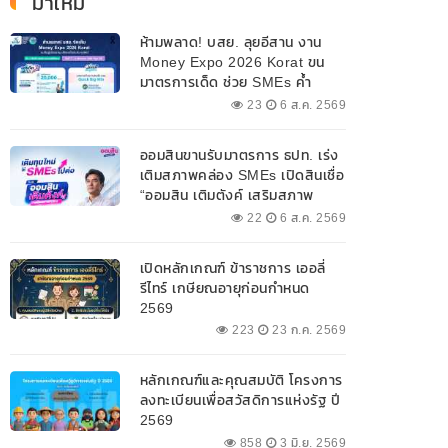
มาใหม่
ห้ามพลาด! บสย. ลุยอีสาน งาน
Money Expo 2026 Korat ขน
มาตรการเด็ด ช่วย SMEs ค้ำ
ประกันสินเชื่อ-แก้หนี้ 7-9 ส.ค. 69
23
6 ส.ค. 2569
ออมสินขานรับมาตรการ ธปท. เร่ง
เติมสภาพคล่อง SMEs เปิดสินเชื่อ
“ออมสิน เติมตังค์ เสริมสภาพ
คล่อง” วงเงินรวม 2,000
22
6 ส.ค. 2569
ลบ.สนับสนุนเงินทุนหมุนเวียน
วงเงินกู้สูงสุด 100% ของหลัก
เปิดหลักเกณฑ์ ข้าราชการ เออลี่
ประกัน ผ่อนนานสูงสุด 10 ปี
รีไทร์ เกษียณอายุก่อนกำหนด
2569
223
23 ก.ค. 2569
หลักเกณฑ์และคุณสมบัติ โครงการ
ลงทะเบียนเพื่อสวัสดิการแห่งรัฐ ปี
2569
858
3 มิ.ย. 2569