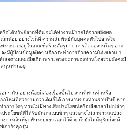
หรือได้ทรัพย์จากที่ดิน จะได้ทำงานมีรายได้จากผลิตผล
กน้อย อย่างไรก็ดี ความสัมพันธ์กับบุคคลทั่วไปอาจไม่
เพราะดวงอยู่ในเกณฑ์สร้างศัตรูมาก การติดต่องานใดๆ อาจ
่า จะมีผู้ป้อนข้อมูลผิดๆ หรือกระทำการด้วยความโง่เขลาเบา
ห้เลยตามเลยเสียเถิด เพราะดวงชะตาของท่านโดยรวมยังคงมี
สนุนท่านอยู่
้อมๆ กัน อย่างน้อยก็สองเรื่องขึ้นไป งานที่ท่านทำหรือ
อกใหม่ที่สวยงามกว่าเดิมก็ได้ การงานของท่านราบรื่นดี หาก
้จะทำการใดๆ ท่านไม่มีทางเสียประโยชน์หรือเสียเวลาไปเปล่าๆ
ต่ผลประโยชน์ที่ได้รับมักมาแบบช้าๆ และอาจไม่สามารถแปลง
งการเงินที่ผูกพันระยะยาวเอาไว้ด้วย ถ้ายังไม่มีคู่รักก็จะมี
เก่ายังคุกรุ่น