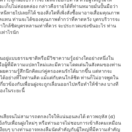
จะเก็บไม่ค่อยคล่อง กล่าวคือรายได้ที่ท่านหมายมั่นปั้นมือว่า
หนีหายไปเลยก็ได้ ของสิ่งใดที่เพิ่งสั่งซื้อมาอาจเสื่อมคุณภาพ
ห้ดูแลแทน ท่านจะได้ของคุณภาพต่ำกว่าที่คาดหวัง บุตรบริวารจะ
ลาใกล้ชิดบุตรหลานเท่าที่ควร จะประกวดแข่งขันอะไร ท่าน
เท่าไรนัก
็นอยู่แบบธรรมชาติหรือมีวิชาความรู้อย่างใดอย่างหนึ่งใน
รือผู้ที่มีความแปลกใหม่และมีความโดดเด่นในสังคมของท่าน
ยความรู้สึกนึกคิดแก่คู่ครองคนรักได้มากขึ้น แต่หากจะ
ด้อย่างที่ใจท่านคิด แม้แต่กับคนใกล้ชิด ท่านก็ไม่อาจพูดใน
ที่เกี่ยวข้องกับเพื่อนฝูงจะถูกเลื่อนออกไปหรือทำให้ช้าลง บางที
ทองในระยะนี้
ผลเสียจนไม่สามารถตกลงใจให้แน่นอนลงได้ ดาวพฤหัส (๕)
้งกับเพื่อนฝูงใหม่ๆ หรือท่านอาจไม่ชอบการเข้าสังคมเหมือน
งเงียบๆ บางท่านอาจหลงลืมนัดสำคัญกับผู้ใหญ่ที่มีความสำคัญ