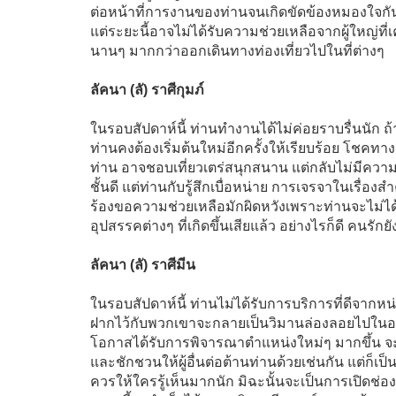
ต่อหน้าที่การงานของท่านจนเกิดขัดข้องหมองใจกัน 
แต่ระยะนี้อาจไม่ได้รับความช่วยเหลือจากผู้ใหญ่ที่
นานๆ มากกว่าออกเดินทางท่องเที่ยวไปในที่ต่างๆ
ลัคนา (ลั) ราศีกุมภ์
ในรอบสัปดาห์นี้ ท่านทำงานได้ไม่ค่อยราบรื่นนัก ถ
ท่านคงต้องเริ่มต้นใหม่อีกครั้งให้เรียบร้อย โชคท
ท่าน อาจชอบเที่ยวเตร่สนุกสนาน แต่กลับไม่มีคว
ชั้นดี แต่ท่านกับรู้สึกเบื่อหน่าย การเจรจาในเรื่
ร้องขอความช่วยเหลือมักผิดหวังเพราะท่านจะไม่ได้
อุปสรรคต่างๆ ที่เกิดขึ้นเสียแล้ว อย่างไรก็ดี คนรัก
ลัคนา (ลั) ราศีมีน
ในรอบสัปดาห์นี้ ท่านไม่ได้รับการบริการที่ดีจาก
ฝากไว้กับพวกเขาจะกลายเป็นวิมานล่องลอยไปในอา
โอกาสได้รับการพิจารณาตำแหน่งใหม่ๆ มากขึ้น จะมี
และชักชวนให้ผู้อื่นต่อต้านท่านด้วยเช่นกัน แต่ก็เ
ควรให้ใครรู้เห็นมากนัก มิฉะนั้นจะเป็นการเปิดช่อ