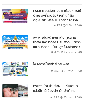
กรมการขนส่งทางบก เตือน การใช้
ป้ายแดงที่ระบุชื่อห้างร้าน “ผิด
กฎหมาย” พร้อมแนะวิธีการตรวจ
สอบป้ายแดงที่ถูกต้อง
174
3 มิ.ย. 2569
สพฐ. เดินหน้ายกระดับคุณภาพ
ชีวิตครูอัตราจ้าง ปรับสถานะ “จ้าง
เหมาบริการ” เป็น “ลูกจ้างชั่วคราว”
476
22 พ.ค. 2569
โครงการไทยช่วยไทย พลัส
359
20 พ.ค. 2569
กระจก โดนน้ำหรือฝน แต่เปิดปัด
แล้วฝืด มีเสียงดัง ผิดปกติไหม
292
25 เม.ย. 2569