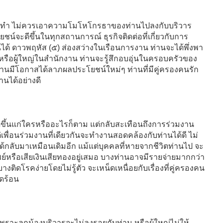
็ควรทำ ไม่ควรเอาความโมโหโกรธาของท่านไปลงกับบริวาร
์จะดีขึ้นในทุกสถานการณ์ ธุรกิจติดต่อที่เกี่ยวกับการ
ได้ ดาวพฤหัส (๕) ส่องสว่างในเรือนการงาน ท่านจะได้พึ่งพา
านหรือผู้ใหญ่ในสำนักงาน ท่านจะรู้สึกอบอุ่นในครอบครัวของ
านมีโอกาสได้ลาภผลประโยชน์ใหม่ๆ ท่านที่มีคู่ครองคนรัก
านได้อย่างดี
ิดขึ้นแก่ใครหรืออะไรก็ตาม แต่กลับสะเทือนถึงการร่วมงาน
เพื่อนร่วมงานที่เดียวกันจะทำงานสอดคล้องกับท่านได้ดี ไม่
ได้กลับมาเหมือนเดิมอีก แม้แต่บุคคลที่หายจากชีวิตท่านไป จะ
รัพย์หรือเสียเงินเสียทองอยู่เสมอ บางท่านอาจมีรายจ่ายมากกว่า
ดโรคง่ายโดยไม่รู้ตัว จะเหน็ดเหนื่อยกับเรื่องที่คู่ครองคน
อดร้อน
พราะลูกน้องบริวารจะไม่ลงรอยกับท่าน หรือผู้ใหญ่ไม่ให้