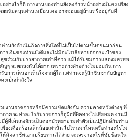
อย่างไรก็ดี การงานของท่านยังคงก้าวหน้าอย่างมั่นคง เพียง
เคยสนับสนุนท่านเหมือนเคย อาจชอบอยู่บ้านหรืออยู่กับที่
้าท่านยังดำเนินกิจการสิ่งใดที่ไม่เป็นไปตามขั้นตอนมาก่อน
างการเงินของท่านยังดีและไม่มีอะไรเสียหายต่อกระเป๋าของ
ามสุขร่วมกับบรรยากาศเท่าที่ควร แม้ได้รับชมการแสดงมหรสพ
องสำคัญๆ จะตกลงกันได้ยาก เพราะต่างฝ่ายต่างไม่ยอมกัน การ
รับการเห็นอกเห็นใจจากผู้ใด แต่ท่านจะรู้สึกชินชากับปัญหา
ยังคงเป็นกำลังใจ
หน่วยงานราชการหรือมีความขัดแย้งกัน ความคาดหวังต่างๆ ที่
กาศ จะทำอะไรกับราชการก็ดูผิดที่ผิดทางไปเสียหมด งานมี
ผู้ที่เห็นกงจักรเป็นดอกบัวพยายามทำตัวเป็นปฏิปักษ์กับท่าน
ป็นเพียงเดือดร้อนเล็กน้อยเท่านั้น ไปไหนมาไหนหรือทำอะไรไม่
งให้มิจฉาชีพเอาเปรียบท่านได้ง่าย จะเจรจาอะไรที่ซับซ้อนใน