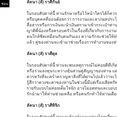
ลัคนา (ลั) ราศีกันย์
ซ่อน
ในรอบสัปดาห์นี้ ท่านรักษาหรือไว้หน้าใครได้ก
หรือบุคคลที่อ่อนด้อยกว่า การงานและลาภผลประโยชน
สื่อสารหรือการเงินจะนำเงินตรามาเข้ากระเป๋าท่าน
ญาติพี่น้องหรือครอบครัวในเรื่องที่เกี่ยวกับการง
คนใกล้ชิดเหมือนกับคนกันเอง ความรักจะช่วยให้ท่
แล้ว คู่ของท่านจะเข้ามาช่วยเรื่องการทำงานของท่
ลัคนา (ลั) ราศีตุล
ในรอบสัปดาห์นี้ ท่านจะพบเหตุการณ์ไม่ค่อยดีที่เก
หรือร่วมลงทุนระหว่างหุ้นส่วนคู่สัญญาของท่าน แต่
ควรหวังที่จะคร่ำครวญหาสิ่งที่ได้ผ่านไปแล้วว่าจะ
รู้สึกว่าดวงชะตาของท่านในช่วงนี้มีแต่เรื่องเสียท
รายรับแบบไม่ค่อยเต็มใจนัก อาจไม่อดทนและบอบบางติ
รักนำมาให้ท่านช่วยเหลือ หรือคนรักทำให้ท่านเดื
ลัคนา (ลั) ราศีพิจิก
ในรอบสัปดาห์นี้ ท่านจะต้องทำงานอย่างโดดเดี่ยว เ