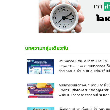
บทความกลุ่มเดียวกัน
ห้ามพลาด! บสย. ลุยอีสาน งาน M
Expo 2026 Korat ขนมาตรการเด็
ช่วย SMEs ค้ำประกันสินเชื่อ-แก้หนี
9 ส.ค. 69
กรมการขนส่งทางบก เตือน การใช้ป
แดงที่ระบุชื่อห้างร้าน “ผิดกฎหมาย”
พร้อมแนะวิธีการตรวจสอบป้ายแดงท
ถูกต้อง
เล็งจัดงบปี 70 ตั้งศูนย์บำบัดยาเส