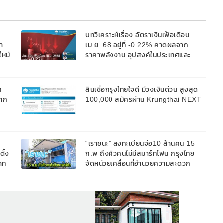
บทวิเคราะห์เรื่อง อัตราเงินเฟ้อเดือน
า
เม.ย. 68 อยู่ที่ -0.22% คาดผลจาก
ใหม่
ราคาพลังงาน อุปสงค์ในประเทศและ
ะยะ
สงครามการค้าทำให้เงินเฟ้ออยู่ในระดับ
ต่ำในปีนี้
ก
สินเชื่อกรุงไทยใจดี มีวงเงินด่วน สูงสุด
แตก
100,000 สมัครผ่าน Krungthai NEXT
“เราชนะ” ลงทะเบียนจ่อ10 ล้านคน 15
ตั้ง
ก.พ ถึงคิวคนไม่มีสมาร์ทโฟน กรุงไทย
าท
จัดหน่วยเคลื่อนที่อำนวยความสะดวก