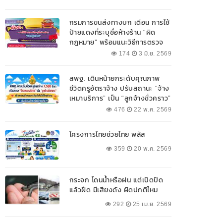
กรมการขนส่งทางบก เตือน การใช้
ป้ายแดงที่ระบุชื่อห้างร้าน “ผิด
กฎหมาย” พร้อมแนะวิธีการตรวจ
สอบป้ายแดงที่ถูกต้อง
174
3 มิ.ย. 2569
สพฐ. เดินหน้ายกระดับคุณภาพ
ชีวิตครูอัตราจ้าง ปรับสถานะ “จ้าง
เหมาบริการ” เป็น “ลูกจ้างชั่วคราว”
476
22 พ.ค. 2569
โครงการไทยช่วยไทย พลัส
359
20 พ.ค. 2569
กระจก โดนน้ำหรือฝน แต่เปิดปัด
แล้วฝืด มีเสียงดัง ผิดปกติไหม
292
25 เม.ย. 2569