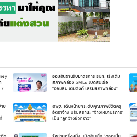
oney
ออมสินขานรับมาตรการ ธปท. เร่งเติม
ด
สภาพคล่อง SMEs เปิดสินเชื่อ
้ 7-
“ออมสิน เติมตังค์ เสริมสภาพคล่อง”
วงเงินรวม 2,000 ลบ.สนับสนุนเงิน
ทุนหมุนเวียนวงเงินกู้สูงสุด 100% ของ
้าย
สพฐ. เดินหน้ายกระดับคุณภาพชีวิตครู
หลักประกัน ผ่อนนานสูงสุด 10 ปี
อัตราจ้าง ปรับสถานะ “จ้างเหมาบริการ”
ี่
เป็น “ลูกจ้างชั่วคราว”
พติด
รัฐช่วยครึ่งหนึ่ง! เปิดสินเชื่อ “ดอกเบี้ย