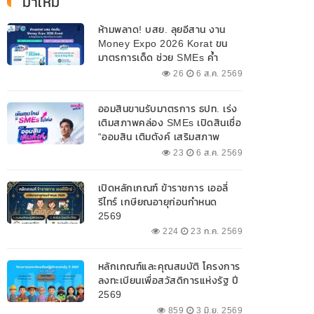
มาใหม่
ห้ามพลาด! บสย. ลุยอีสาน งาน
Money Expo 2026 Korat ขน
มาตรการเด็ด ช่วย SMEs ค้ำ
ประกันสินเชื่อ-แก้หนี้ 7-9 ส.ค. 69
26
6 ส.ค. 2569
ออมสินขานรับมาตรการ ธปท. เร่ง
เติมสภาพคล่อง SMEs เปิดสินเชื่อ
“ออมสิน เติมตังค์ เสริมสภาพ
คล่อง” วงเงินรวม 2,000
23
6 ส.ค. 2569
ลบ.สนับสนุนเงินทุนหมุนเวียน
วงเงินกู้สูงสุด 100% ของหลัก
เปิดหลักเกณฑ์ ข้าราชการ เออลี่
ประกัน ผ่อนนานสูงสุด 10 ปี
รีไทร์ เกษียณอายุก่อนกำหนด
2569
224
23 ก.ค. 2569
หลักเกณฑ์และคุณสมบัติ โครงการ
ลงทะเบียนเพื่อสวัสดิการแห่งรัฐ ปี
2569
859
3 มิ.ย. 2569