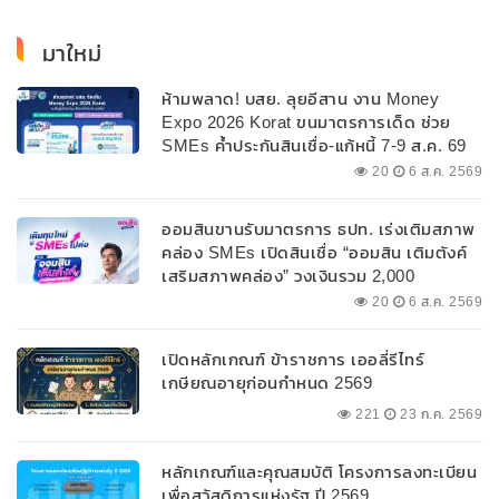
มาใหม่
ห้ามพลาด! บสย. ลุยอีสาน งาน Money
Expo 2026 Korat ขนมาตรการเด็ด ช่วย
SMEs ค้ำประกันสินเชื่อ-แก้หนี้ 7-9 ส.ค. 69
20
6 ส.ค. 2569
ออมสินขานรับมาตรการ ธปท. เร่งเติมสภาพ
คล่อง SMEs เปิดสินเชื่อ “ออมสิน เติมตังค์
เสริมสภาพคล่อง” วงเงินรวม 2,000
ลบ.สนับสนุนเงินทุนหมุนเวียนวงเงินกู้สูงสุด
20
6 ส.ค. 2569
100% ของหลักประกัน ผ่อนนานสูงสุด 10 ปี
เปิดหลักเกณฑ์ ข้าราชการ เออลี่รีไทร์
เกษียณอายุก่อนกำหนด 2569
221
23 ก.ค. 2569
หลักเกณฑ์และคุณสมบัติ โครงการลงทะเบียน
เพื่อสวัสดิการแห่งรัฐ ปี 2569