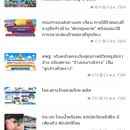
854
3 มิ.ย. 2569
กรมการขนส่งทางบก เตือน การใช้ป้ายแดงที่
ระบุชื่อห้างร้าน “ผิดกฎหมาย” พร้อมแนะวิธี
การตรวจสอบป้ายแดงที่ถูกต้อง
171
3 มิ.ย. 2569
สพฐ. เดินหน้ายกระดับคุณภาพชีวิตครูอัตรา
จ้าง ปรับสถานะ “จ้างเหมาบริการ” เป็น
“ลูกจ้างชั่วคราว”
474
22 พ.ค. 2569
โครงการไทยช่วยไทย พลัส
357
20 พ.ค. 2569
กระจก โดนน้ำหรือฝน แต่เปิดปัดแล้วฝืด มี
เสียงดัง ผิดปกติไหม