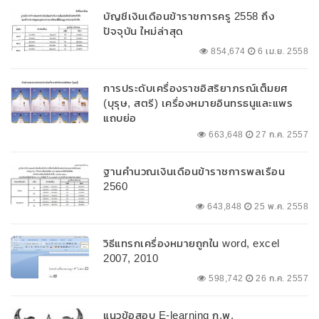
บัญชีเงินเดือนข้าราชการครู 2558 ถึง
ปัจจุบัน ใหม่ล่าสุด
854,674
6 เม.ย. 2558
การประดับเครื่องราชอิสริยาภรณ์เต็มยศ
(บุรุษ, สตรี) เครื่องหมายอินทรธนูและแพร
แถบย่อ
663,648
27 ก.ค. 2557
ฐานคำนวณเงินเดือนข้าราชการพลเรือน
2560
643,848
25 พ.ค. 2558
วิธีแทรกเครื่องหมายถูกใน word, excel
2007, 2010
598,742
26 ก.ค. 2557
แนวข้อสอบ E-learning ก.พ.