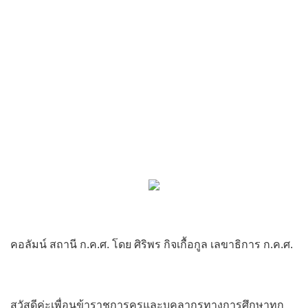
คอลัมน์ สถานี ก.ค.ศ. โดย ศิริพร กิจเกื้อกูล เลขาธิการ ก.ค.ศ.
สวัสดีค่ะเพื่อนข้าราชการครูและบุคลากรทางการศึกษาทุก