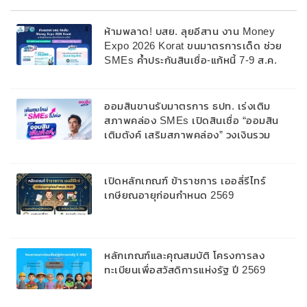
ห้ามพลาด! บสย. ลุยอีสาน งาน Money
Expo 2026 Korat ขนมาตรการเด็ด ช่วย
SMEs ค้ำประกันสินเชื่อ-แก้หนี้ 7-9 ส.ค.
69
ออมสินขานรับมาตรการ ธปท. เร่งเติม
สภาพคล่อง SMEs เปิดสินเชื่อ “ออมสิน
เติมตังค์ เสริมสภาพคล่อง” วงเงินรวม
2,000 ลบ.สนับสนุนเงินทุนหมุนเวียนวงเงิน
กู้สูงสุด 100% ของหลักประกัน ผ่อนนาน
สูงสุด 10 ปี
เปิดหลักเกณฑ์ ข้าราชการ เออลี่รีไทร์
เกษียณอายุก่อนกำหนด 2569
หลักเกณฑ์และคุณสมบัติ โครงการลง
ทะเบียนเพื่อสวัสดิการแห่งรัฐ ปี 2569