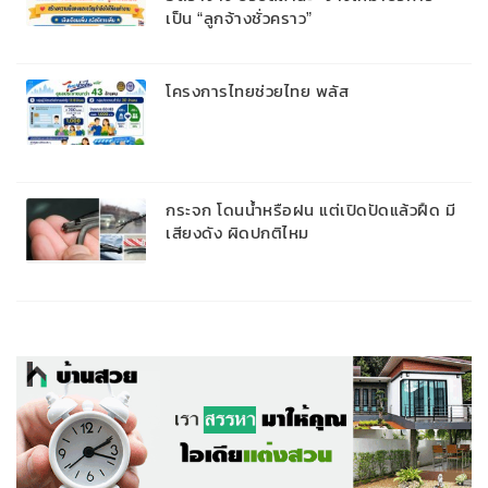
เป็น “ลูกจ้างชั่วคราว”
โครงการไทยช่วยไทย พลัส
กระจก โดนน้ำหรือฝน แต่เปิดปัดแล้วฝืด มี
เสียงดัง ผิดปกติไหม