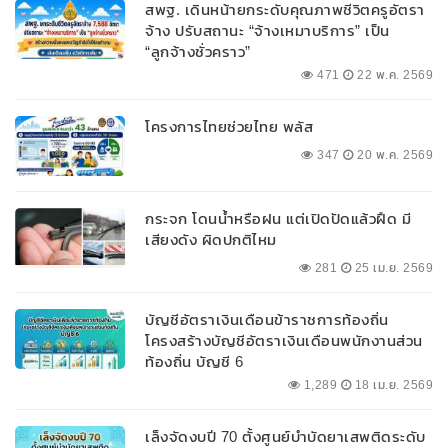
สพฐ. เดินหน้ายกระดับคุณภาพชีวิตครูอัตรา
จ้าง ปรับสถานะ “จ้างเหมาบริการ” เป็น
“ลูกจ้างชั่วคราว”
471
22 พ.ค. 2569
โครงการไทยช่วยไทย พลัส
347
20 พ.ค. 2569
กระจก โดนน้ำหรือฝน แต่เปิดปัดแล้วฝืด มี
เสียงดัง ผิดปกติไหม
281
25 เม.ย. 2569
บัญชีอัตราเงินเดือนข้าราชการท้องถิ่น
โครงสร้างบัญชีอัตราเงินเดือนพนักงานส่วน
ท้องถิ่น บัญชี 6
1,289
18 เม.ย. 2569
เล็งจัดงบปี 70 ตั้งศูนย์บำบัดยาเสพติดระดับ