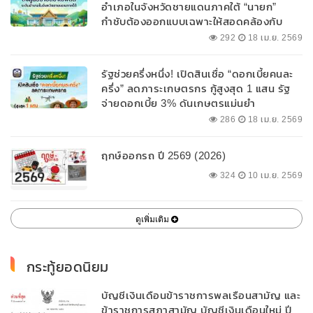
อำเภอในจังหวัดชายแดนภาคใต้ “นายก”
กำชับต้องออกแบบเฉพาะให้สอดคล้องกับ
พื้นที่
292
18 เม.ย. 2569
รัฐช่วยครึ่งหนึ่ง! เปิดสินเชื่อ “ดอกเบี้ยคนละ
ครึ่ง” ลดภาระเกษตรกร กู้สูงสุด 1 แสน รัฐ
จ่ายดอกเบี้ย 3% ดันเกษตรแม่นยำ
286
18 เม.ย. 2569
ฤกษ์ออกรถ ปี 2569 (2026)
324
10 เม.ย. 2569
ดูเพิ่มเติม
กระทู้ยอดนิยม
บัญชีเงินเดือนข้าราชการพลเรือนสามัญ และ
ข้าราชการสภาสามัญ บัญชีเงินเดือนใหม่ ปี