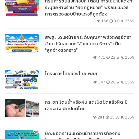
กรมการขนส่งทางบก เตือน การใช้ป้ายแดงที่
ระบุชื่อห้างร้าน “ผิดกฎหมาย” พร้อมแนะวิธี
การตรวจสอบป้ายแดงที่ถูกต้อง
166
3 มิ.ย. 2569
สพฐ. เดินหน้ายกระดับคุณภาพชีวิตครูอัตรา
จ้าง ปรับสถานะ “จ้างเหมาบริการ” เป็น
“ลูกจ้างชั่วคราว”
471
22 พ.ค. 2569
โครงการไทยช่วยไทย พลัส
347
20 พ.ค. 2569
กระจก โดนน้ำหรือฝน แต่เปิดปัดแล้วฝืด มี
เสียงดัง ผิดปกติไหม
281
25 เม.ย. 2569
บัญชีอัตราเงินเดือนข้าราชการท้องถิ่น