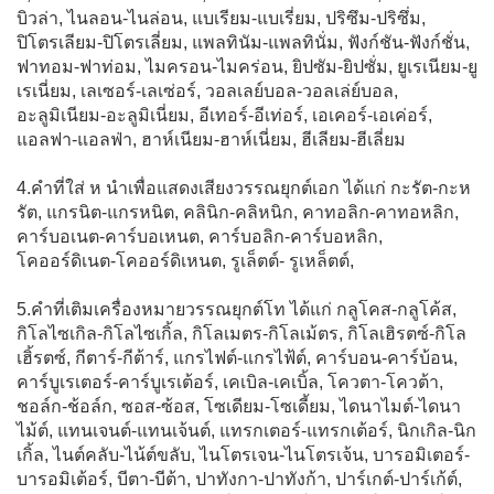
บิวล่า, ไนลอน-ไนล่อน, แบเรียม-แบเรี่ยม, ปริซึม-ปริซึ่ม,
ปิโตรเลียม-ปิโตรเลี่ยม, แพลทินัม-แพลทินั่ม, ฟังก์ชัน-ฟังก์ชั่น,
ฟาทอม-ฟาท่อม, ไมครอน-ไมคร่อน, ยิปซัม-ยิปซั่ม, ยูเรเนียม-ยู
เรเนี่ยม, เลเซอร์-เลเซ่อร์, วอลเลย์บอล-วอลเล่ย์บอล,
อะลูมิเนียม-อะลูมิเนี่ยม, อีเทอร์-อีเท่อร์, เอเคอร์-เอเค่อร์,
แอลฟา-แอลฟ่า, ฮาห์เนียม-ฮาห์เนี่ยม, ฮีเลียม-ฮีเลี่ยม
4.คำที่ใส่ ห นำเพื่อแสดงเสียงวรรณยุกต์เอก ได้แก่ กะรัต-กะห
รัต, แกรนิต-แกรหนิต, คลินิก-คลิหนิก, คาทอลิก-คาทอหลิก,
คาร์บอเนต-คาร์บอเหนต, คาร์บอลิก-คาร์บอหลิก,
โคออร์ดิเนต-โคออร์ดิเหนต, รูเล็ตต์- รูเหล็ตต์,
5.คำที่เติมเครื่องหมายวรรณยุกต์โท ได้แก่ กลูโคส-กลูโค้ส,
กิโลไซเกิล-กิโลไซเกิ้ล, กิโลเมตร-กิโลเม้ตร, กิโลเฮิรตซ์-กิโล
เฮิ้รตซ์, กีตาร์-กีต้าร์, แกรไฟต์-แกรไฟ้ต์, คาร์บอน-คาร์บ้อน,
คาร์บูเรเตอร์-คาร์บูเรเต้อร์, เคเบิล-เคเบิ้ล, โควตา-โควต้า,
ชอล์ก-ช้อล์ก, ซอส-ซ้อส, โซเดียม-โซเดี้ยม, ไดนาไมต์-ไดนา
ไม้ต์, แทนเจนต์-แทนเจ้นต์, แทรกเตอร์-แทรกเต้อร์, นิกเกิล-นิก
เกิ้ล, ไนต์คลับ-ไน้ต์ขลับ, ไนโตรเจน-ไนโตรเจ้น, บารอมิเตอร์-
บารอมิเต้อร์, บีตา-บีต้า, ปาทังกา-ปาทังก้า, ปาร์เกต์-ปาร์เก้ต์,