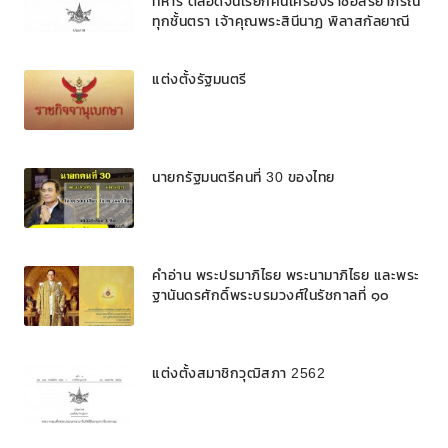
ทหาร ตลอดจนเรียกคืนเครื่องราชอิสริยาภรณ์
ทุกชั้นตรา เจ้าคุณพระสินีนาฏ พิลาสกัลยาณี
แต่งตั้งรัฐมนตรี
นายกรัฐมนตรีคนที่ 30 ของไทย
คำอ่าน พระปรมาภิไธย พระนามาภิไธย และพระ
ฐานันดรศักดิ์พระบรมวงศ์ในรัชกาลที่ ๑๐
แต่งตั้งสมาชิกวุฒิสภา 2562