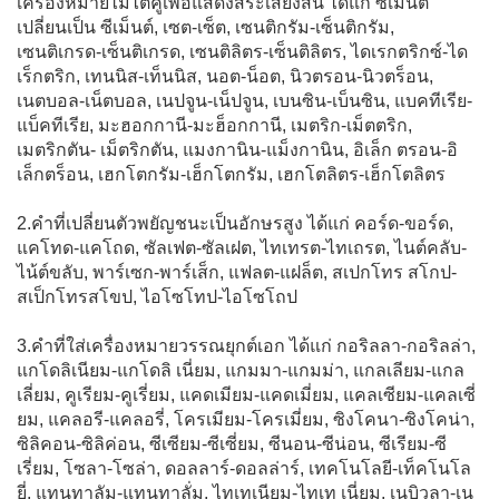
เครื่องหมายไม้ไต่คู้เพื่อแสดงสระเสียงสั้น ได้แก่ ซีเมนต์
เปลี่ยนเป็น ซีเม็นต์, เซต-เซ็ต, เซนติกรัม-เซ็นติกรัม,
เซนติเกรด-เซ็นติเกรด, เซนติลิตร-เซ็นติลิตร, ไดเรกตริกซ์-ได
เร็กตริก, เทนนิส-เท็นนิส, นอต-น็อต, นิวตรอน-นิวตร็อน,
เนตบอล-เน็ตบอล, เนปจูน-เน็ปจูน, เบนซิน-เบ็นซิน, แบคทีเรีย-
แบ็คทีเรีย, มะฮอกกานี-มะฮ็อกกานี, เมตริก-เม็ตตริก,
เมตริกตัน- เม็ตริกตัน, แมงกานิน-แม็งกานิน, อิเล็ก ตรอน-อิ
เล็กตร็อน, เฮกโตกรัม-เฮ็กโตกรัม, เฮกโตลิตร-เฮ็กโตลิตร
2.คำที่เปลี่ยนตัวพยัญชนะเป็นอักษรสูง ได้แก่ คอร์ด-ขอร์ด,
แคโทด-แคโถด, ซัลเฟต-ซัลเฝต, ไทเทรต-ไทเถรต, ไนต์คลับ-
ไน้ต์ขลับ, พาร์เซก-พาร์เส็ก, แฟลต-แฝล็ต, สเปกโทร สโกป-
สเป็กโทรสโขป, ไอโซโทป-ไอโซโถป
3.คำที่ใส่เครื่องหมายวรรณยุกต์เอก ได้แก่ กอริลลา-กอริลล่า,
แกโดลิเนียม-แกโดลิ เนี่ยม, แกมมา-แกมม่า, แกลเลียม-แกล
เลี่ยม, คูเรียม-คูเรี่ยม, แคดเมียม-แคดเมี่ยม, แคลเซียม-แคลเซี่
ยม, แคลอรี-แคลอรี่, โครเมียม-โครเมี่ยม, ซิงโคนา-ซิงโคน่า,
ซิลิคอน-ซิลิค่อน, ซีเซียม-ซีเซี่ยม, ซีนอน-ซีน่อน, ซีเรียม-ซี
เรี่ยม, โซลา-โซล่า, ดอลลาร์-ดอลล่าร์, เทคโนโลยี-เท็คโนโล
ยี่, แทนทาลัม-แทนทาลั่ม, ไทเทเนียม-ไทเท เนี่ยม, เนบิวลา-เน