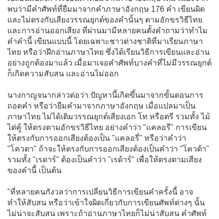
พบว่ามีคำศัพท์ที่ยืมมาจากคำภาษาอังกฤษ 176 คำ เขียนผิด
และไม่ตรงกับเสียงวรรณยุกต์ของคำนั้นๆ ตามอักขรวิธีไทย
และการอ่านออกเสียง ที่ผ่านมามีหลายคนตั้งคำถามว่าทำไม
คำคำนี้ เขียนแบบนี้ โดยเฉพาะชาวต่างชาติที่มาเรียนภาษา
ไทย หรือว่าฝึกอ่านภาษาไทย ซึ่งได้เรียนวิธีการเขียนและอ่าน
อย่างถูกต้องมาแล้ว เมื่อมาเจอคำศัพท์บางคำที่ไม่มีวรรณยุกต์
ก็เกิดความสับสน และอ่านไม่ออก
นางกาญจนากล่าวต่อว่า ปัญหานี้เกิดขึ้นมาจากขั้นตอนการ
ถอดคำ หรือว่ายืมคำมาจากภาษาอังกฤษ เมื่อแปลมาเป็น
ภาษาไทย ไม่ได้เติมวรรณยุกต์เสียงเอก โท หรือตรี รวมทั้ง ไม้
ไต่คู้ ให้ตรงตามอักขรวิธีไทย อย่างคำว่า "แคลอรี" การเขียน
ให้ตรงกับการออกเสียงต้องเป็น "แคลอรี่" หรือว่าคำว่า
"โควตา" ถ้าจะให้ตรงกับการออกเสียงต้องเป็นคำว่า "โควต้า"
รวมทั้ง "เรดาร์" ต้องเป็นคำว่า "เรด้าร์" เพื่อให้ตรงตามเสียง
ของคำนี้ เป็นต้น
"ที่หลายคนกังวลว่าการเปลี่ยนวิธีการเขียนคำครั้งนี้ อาจ
ทำให้สับสน หรือว่าเข้าใจผิดเกี่ยวกับการเขียนศัพท์ต่างๆ นั้น
ไม่น่าจะสับสน เพราะถ้าอ่านภาษาไทยก็ไม่น่าสับสน คำศัพท์