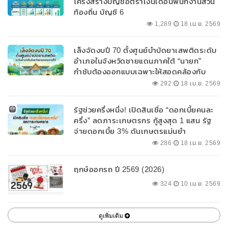
โครงสร้างบัญชีอัตราเงินเดือนพนักงานส่วน
ท้องถิ่น บัญชี 6
1,289
18 เม.ย. 2569
เล็งจัดงบปี 70 ตั้งศูนย์บำบัดยาเสพติดระดับ
อำเภอในจังหวัดชายแดนภาคใต้ “นายก”
กำชับต้องออกแบบเฉพาะให้สอดคล้องกับ
พื้นที่
292
18 เม.ย. 2569
รัฐช่วยครึ่งหนึ่ง! เปิดสินเชื่อ “ดอกเบี้ยคนละ
ครึ่ง” ลดภาระเกษตรกร กู้สูงสุด 1 แสน รัฐ
จ่ายดอกเบี้ย 3% ดันเกษตรแม่นยำ
286
18 เม.ย. 2569
ฤกษ์ออกรถ ปี 2569 (2026)
324
10 เม.ย. 2569
ดูเพิ่มเติม