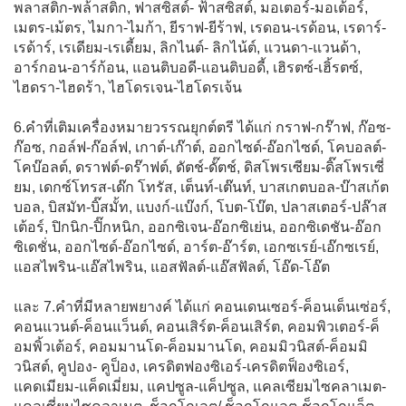
พลาสติก-พล้าสติก, ฟาสซิสต์- ฟ้าสซิสต์, มอเตอร์-มอเต้อร์,
เมตร-เม้ตร, ไมกา-ไมก้า, ยีราฟ-ยีร้าฟ, เรดอน-เรด้อน, เรดาร์-
เรด้าร์, เรเดียม-เรเดี้ยม, ลิกไนต์- ลิกไน้ต์, แวนดา-แวนด้า,
อาร์กอน-อาร์ก้อน, แอนติบอดี-แอนติบอดี้, เฮิรตซ์-เฮิ้รตซ์,
ไฮดรา-ไฮดร้า, ไฮโดรเจน-ไฮโดรเจ้น
6.คำที่เติมเครื่องหมายวรรณยุกต์ตรี ได้แก่ กราฟ-กร๊าฟ, ก๊อซ-
ก๊อซ, กอล์ฟ-ก๊อล์ฟ, เกาต์-เก๊าต์, ออกไซด์-อ๊อกไซด์, โคบอลต์-
โคบ๊อลต์, ดราฟต์-ดร๊าฟต์, ดัตช์-ดั๊ตช์, ดิสโพรเซียม-ดิ๊สโพรเซี่
ยม, เดกซ์โทรส-เด๊ก โทรัส, เต็นท์-เต๊นท์, บาสเกตบอล-บ๊าสเก้ต
บอล, บิสมัท-บิ๊สมั้ท, แบงก์-แบ๊งก์, โบต-โบ๊ต, ปลาสเตอร์-ปล๊าส
เต้อร์, ปิกนิก-ปิ๊กหนิก, ออกซิเจน-อ๊อกซิเย่น, ออกซิเดชัน-อ๊อก
ซิเดชั่น, ออกไซด์-อ๊อกไซด์, อาร์ต-อ๊าร์ต, เอกซเรย์-เอ๊กซเรย์,
แอสไพริน-แอ๊สไพริน, แอสฟัลต์-แอ๊สฟัลต์, โอ๊ด-โอ๊ต
และ 7.คำที่มีหลายพยางค์ ได้แก่ คอนเดนเซอร์-ค็อนเด็นเซ่อร์,
คอนแวนต์-ค็อนแว็นต์, คอนเสิร์ต-ค็อนเสิร์ต, คอมพิวเตอร์-ค็
อมพิ้วเต้อร์, คอมมานโด-ค็อมมานโด, คอมมิวนิสต์-ค็อมมิ
วนิสต์, คูปอง- คูป็อง, เครดิตฟองซิเอร์-เครดิตฟ็องซิเอร์,
แคดเมียม-แค็ดเมี่ยม, แคปซูล-แค็ปซูล, แคลเซียมไซคลาเมต-