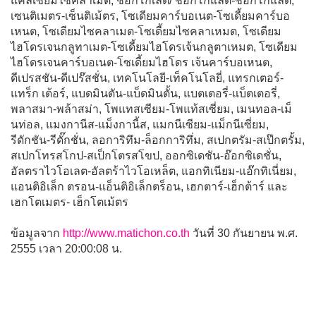
แคลเซี่ยมไซคลาเมต, ช็อกโกเลต/ ช็อกโกแลต-ช็อกโกแล็ต,
เซนติเมตร-เซ็นติเม้ตร, โซเดียมคาร์บอเนต-โซเดี้ยมคาร์บอ
เหนต, โซเดียมไซคลาเมต-โซเดี้ยมไซคลาเหมต, โซเดียม
ไฮโดรเจนกลูทาเมต-โซเดี้ยมไฮโดรเจ้นกลูตาเหมต, โซเดียม
ไฮโดรเจนคาร์บอเนต-โซเดี้ยมไฮโดร เจ้นคาร์บอเหนต,
ดีเปรสชัน-ดีเปร๊สชั่น, เทคโนโลยี-เท็คโนโลยี่, แทรกเตอร์-
แทร็ก เต้อร์, แบดมินตัน-แบ็ดมินตั้น, แบตเตอรี่-แบ็ตเตอรี่,
พลาสมา-พล้าสม่า, โพแทสเซียม-โพแท้สเซี่ยม, เมนทอล-เม็
นท่อล, แมงกานีส-แม็งกานี้ส, แมกนีเซียม-แม็กนีเซี่ยม,
รีดักชัน-รีดั๊กชั่น, ลอการิทึม-ล็อกการิทึ่ม, สเปกตรัม-สเป๊กตรั้ม,
สเปกโทรสโกป-สเป็กโตรสโขป, ออกซิเดชัน-อ๊อกซิเดชั่น,
อัลตราไวโอเลต-อัลตร้าไวโอเหล็ต, แอกทิเนียม-แอ๊กทิเนี่ยม,
แอนติอิเล็ก ตรอน-แอ็นติอิเล็กตร็อน, เฮกตาร์-เฮ็กต้าร์ และ
เฮกโตเมตร- เฮ็กโตเม้ตร
ข้อมูลจาก
http://www.matichon.co.th
วันที่ 30 กันยายน พ.ศ.
2555 เวลา 20:00:08 น.