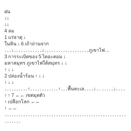
ฝน
↓↓
↓↓
4 ลม
1 แร่ธาตุ ↓
ในหิน ↓ 6 เถ้าถ่านจาก
․․․↓․․․․․․․․․․․․↓․․․․․․․․․․․․․․․․․․․ภูเขาไฟ․․
3 การระเบิดของ 5 ไดอะตอม ↓
มหาสมุทร ภูเขาไฟใต้สมุทร ↓ ↓
↑ ↓ ↓
2 ปล่องน้ำร้อน ↑ ↓ ↓
↑ ↓ ↓
․․․․․․․․․․↑․․․․․․․․․․․․↑․․․พื้นทะเล․․․․↓․․ ․․․․․↓․․․․
↑ ↑ 7 ←← เขตมุดตัว
↑ เปลือกโลก ←←
↑ ←←
․․․․․․․․․․․․․․․․․․․․․․․․․․․․․․․․․․․․․․․․․․․․․․․․․․․․
․․․․․․․