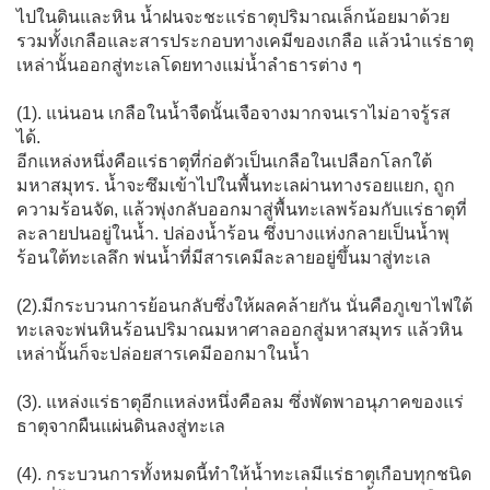
ไปในดินและหิน น้ำฝนจะชะแร่ธาตุปริมาณเล็กน้อยมาด้วย
รวมทั้งเกลือและสารประกอบทางเคมีของเกลือ แล้วนำแร่ธาตุ
เหล่านั้นออกสู่ทะเลโดยทางแม่น้ำลำธารต่าง ๆ
(1). แน่นอน เกลือในน้ำจืดนั้นเจือจางมากจนเราไม่อาจรู้รส
ได้.
อีกแหล่งหนึ่งคือแร่ธาตุที่ก่อตัวเป็นเกลือในเปลือกโลกใต้
มหาสมุทร. น้ำจะซึมเข้าไปในพื้นทะเลผ่านทางรอยแยก, ถูก
ความร้อนจัด, แล้วพุ่งกลับออกมาสู่พื้นทะเลพร้อมกับแร่ธาตุที่
ละลายปนอยู่ในน้ำ. ปล่องน้ำร้อน ซึ่งบางแห่งกลายเป็นน้ำพุ
ร้อนใต้ทะเลลึก พ่นน้ำที่มีสารเคมีละลายอยู่ขึ้นมาสู่ทะเล
(2).มีกระบวนการย้อนกลับซึ่งให้ผลคล้ายกัน นั่นคือภูเขาไฟใต้
ทะเลจะพ่นหินร้อนปริมาณมหาศาลออกสู่มหาสมุทร แล้วหิน
เหล่านั้นก็จะปล่อยสารเคมีออกมาในน้ำ
(3). แหล่งแร่ธาตุอีกแหล่งหนึ่งคือลม ซึ่งพัดพาอนุภาคของแร่
ธาตุจากผืนแผ่นดินลงสู่ทะเล
(4). กระบวนการทั้งหมดนี้ทำให้น้ำทะเลมีแร่ธาตุเกือบทุกชนิด