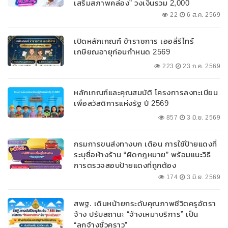
เสริมสภาพคล่อง” วงเงินรวม 2,000
ลบ.สนับสนุนเงินทุนหมุนเวียนวงเงินกู้สูงสุด
22
6 ส.ค. 2569
100% ของหลักประกัน ผ่อนนานสูงสุด 10 ปี
เปิดหลักเกณฑ์ ข้าราชการ เออลี่รีไทร์
เกษียณอายุก่อนกำหนด 2569
223
23 ก.ค. 2569
หลักเกณฑ์และคุณสมบัติ โครงการลงทะเบียน
เพื่อสวัสดิการแห่งรัฐ ปี 2569
857
3 มิ.ย. 2569
กรมการขนส่งทางบก เตือน การใช้ป้ายแดงที่
ระบุชื่อห้างร้าน “ผิดกฎหมาย” พร้อมแนะวิธี
การตรวจสอบป้ายแดงที่ถูกต้อง
174
3 มิ.ย. 2569
สพฐ. เดินหน้ายกระดับคุณภาพชีวิตครูอัตรา
จ้าง ปรับสถานะ “จ้างเหมาบริการ” เป็น
“ลูกจ้างชั่วคราว”