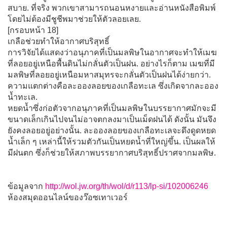
สบาย. ที่จริง พวกเขาสามารถนอนหงายและอ่านหนังสือพิมพ์
โดยไม่ต้องมีชูชีพมาช่วยให้ตัวลอยเลย.
[กรอบหน้า 18]
เกลือช่วยทำให้อากาศบริสุทธิ์
การวิจัยได้แสดงว่าอนุภาคที่เป็นมลพิษในอากาศจะทำให้เมฆ
ที่ลอยอยู่เหนือพื้นดินไม่กลั่นตัวเป็นฝน. อย่างไรก็ตาม เมฆที่มี
มลพิษที่ลอยอยู่เหนือมหาสมุทรจะกลั่นตัวเป็นฝนได้ง่ายกว่า.
ความแตกต่างคือละอองลอยของเกลือทะเล ซึ่งเกิดจากละออง
น้ำทะเล.
หยดน้ำซึ่งก่อตัวจากอนุภาคที่เป็นมลพิษในบรรยากาศมักจะมี
ขนาดเล็กเกินไปจนไม่อาจตกลงมาเป็นเม็ดฝนได้ ดังนั้น มันจึง
ยังคงลอยอยู่อย่างนั้น. ละอองลอยของเกลือทะเลจะดึงดูดหยด
น้ำเล็ก ๆ เหล่านี้ให้รวมตัวกันเป็นหยดน้ำที่ใหญ่ขึ้น. เป็นผลให้
มีฝนตก ซึ่งก็ช่วยให้สภาพบรรยากาศบริสุทธิ์ปราศจากมลพิษ.
ข้อมูลจาก
http://wol.jw.org/th/wol/d/r113/lp-si/102006246
ห้องสมุดออนไลน์ของว๊อซเทาเวอร์