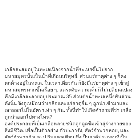
เกลือสะสมอยู่ในทะเลเนื่องจากน้ำที่ระเหยขึ้นไปจาก
มหาสมุทรนั้นเป็นน้ำที่เกือบบริสุทธิ์. ส่วนแร่ธาตุต่าง ๆ ก็คง
ตกค้างอยู่ในทะเล. ในเวลาเดียวกัน ก็ยังมีแร่ธาตุต่าง ๆ เข้าสู่
มหาสมุทรมากขึ้นเรื่อย ๆ; แต่ระดับความเค็มก็ไม่เปลี่ยนแปลง
คือมีเกลือละลายอยู่ประมาณ 35 ส่วนต่อน้ำทะเลหนึ่งพันส่วน.
ดังนั้น จึงดูเหมือนว่าเกลือและแร่ธาตุอื่น ๆ ถูกนำเข้ามาและ
เอาออกไปในอัตราเท่า ๆ กัน. ทั้งนี้ทำให้เกิดคำถามที่ว่า เกลือ
ถูกนำออกไปทางไหน?
องค์ประกอบที่เป็นเกลือหลายชนิดถูกดูดซึมเข้าสู่ร่างกายของ
สิ่งมีชีวิต. เพื่อเป็นตัวอย่าง ตัวปะการัง, สัตว์จำพวกหอย, และ
สัตว์จำพวกกุ้งและปู กินแคลเซียม ซึ่งเป็นองค์ประกอบที่เป็น