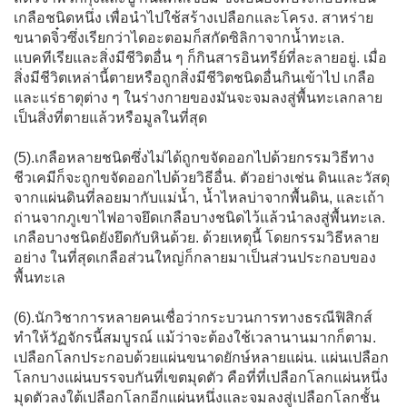
เกลือชนิดหนึ่ง เพื่อนำไปใช้สร้างเปลือกและโครง. สาหร่าย
ขนาดจิ๋วซึ่งเรียกว่าไดอะตอมก็สกัดซิลิกาจากน้ำทะเล.
แบคทีเรียและสิ่งมีชีวิตอื่น ๆ ก็กินสารอินทรีย์ที่ละลายอยู่. เมื่อ
สิ่งมีชีวิตเหล่านี้ตายหรือถูกสิ่งมีชีวิตชนิดอื่นกินเข้าไป เกลือ
และแร่ธาตุต่าง ๆ ในร่างกายของมันจะจมลงสู่พื้นทะเลกลาย
เป็นสิ่งที่ตายแล้วหรือมูลในที่สุด
(5).เกลือหลายชนิดซึ่งไม่ได้ถูกขจัดออกไปด้วยกรรมวิธีทาง
ชีวเคมีก็จะถูกขจัดออกไปด้วยวิธีอื่น. ตัวอย่างเช่น ดินและวัสดุ
จากแผ่นดินที่ลอยมากับแม่น้ำ, น้ำไหลบ่าจากพื้นดิน, และเถ้า
ถ่านจากภูเขาไฟอาจยึดเกลือบางชนิดไว้แล้วนำลงสู่พื้นทะเล.
เกลือบางชนิดยังยึดกับหินด้วย. ด้วยเหตุนี้ โดยกรรมวิธีหลาย
อย่าง ในที่สุดเกลือส่วนใหญ่ก็กลายมาเป็นส่วนประกอบของ
พื้นทะเล
(6).นักวิชาการหลายคนเชื่อว่ากระบวนการทางธรณีฟิสิกส์
ทำให้วัฏจักรนี้สมบูรณ์ แม้ว่าจะต้องใช้เวลานานมากก็ตาม.
เปลือกโลกประกอบด้วยแผ่นขนาดยักษ์หลายแผ่น. แผ่นเปลือก
โลกบางแผ่นบรรจบกันที่เขตมุดตัว คือที่ที่เปลือกโลกแผ่นหนึ่ง
มุดตัวลงใต้เปลือกโลกอีกแผ่นหนึ่งและจมลงสู่เปลือกโลกชั้น