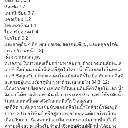
โซเดียม 30.6
ซัลเฟต 7.7
แมกนีเซียม 3.7
แคลเซียม 1.2
โพแทสเซียม 1.1
ไบคาร์บอเนต 0.4
โบรไมด์ 0.2
และธาตุอื่น ๆ อีก เช่น บอเรต, สตรอนเชียม, และฟลูออไรด์.
[กรอบ/ภาพหน้า 18]
เค็มกว่ามหาสมุทร
ทะเลภายในบางแห่งเค็มกว่ามหาสมุทร. ตัวอย่างเด่นคือทะเล
เดดซี ซึ่งเป็นน่านน้ำที่เค็มที่สุดในโลก. น้ำที่ไหลลงไปในทะเล
เดดซี ซึ่งถูกเรียกว่าทะเลเค็มในสมัยคัมภีร์ไบเบิล พัดพาเกลือที่
ละลายอยู่และแร่ธาตุอื่น ๆ มาด้วย. (อาฤธโม 34:3, 12)
เนื่องจากชายฝั่งของทะเลเดดซีเป็นแผ่นดินที่ต่ำที่สุดในโลก น้ำ
จึงออกได้ทางเดียวเท่านั้น คือการระเหย ซึ่งอาจทำให้ระดับน้ำ
ในทะเลแห่งนี้ลดลงถึงวันละหนึ่งนิ้วในฤดูร้อน.
ผลก็คือ ระดับความเข้มข้นของเกลือในน้ำใกล้ผิวน้ำจึงอยู่ที่
ราว ๆ 30 เปอร์เซ็นต์ หรือสูงกว่าของทะเลเมดิเตอร์เรเนียน
เกือบสิบเท่า. เนื่องจากน้ำจะมีความหนาแน่นมากขึ้นเมื่อมี
ความเค็มสูง คนที่ลงไปว่ายน้ำจึงลอยตัวอยู่ที่ผิวน้ำได้อย่าง