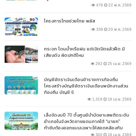
476
22 พ.ค. 2569
โครงการไทยช่วยไทย พลัส
359
20 พ.ค. 2569
กระจก โดนน้ำหรือฝน แต่เปิดปัดแล้วฝืด มี
เสียงดัง ผิดปกติไหม
292
25 เม.ย. 2569
บัญชีอัตราเงินเดือนข้าราชการท้องถิ่น
โครงสร้างบัญชีอัตราเงินเดือนพนักงานส่วน
ท้องถิ่น บัญชี 6
1,319
18 เม.ย. 2569
เล็งจัดงบปี 70 ตั้งศูนย์บำบัดยาเสพติดระดับ
อำเภอในจังหวัดชายแดนภาคใต้ “นายก”
กำชับต้องออกแบบเฉพาะให้สอดคล้องกับ
พื้นที่
300
18 เม.ย. 2569