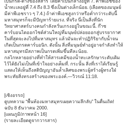
เป็นกรด-ด่างของสสาร โดยค่าเป็นกลางอยู่ที่ 7. ค่าพีเอชของ
น้ำทะเลอยู่ที่ 7.4 ถึง 8.3 ซึ่งเป็นด่างเล็กน้อย. (เลือดของมนุษย์
มีค่าพีเอชราว ๆ 7.4.) ถ้าค่าพีเอชสูงกว่าหรือต่ำกว่าระดับนี้
มหาสมุทรก็จะมีปัญหาร้ายแรง. ที่จริง นี่เป็นสิ่งที่นัก
วิทยาศาสตร์บางคนกำลังหวั่นเกรงอยู่ในขณะนี้. ก๊าซ
คาร์บอนไดออกไซด์ส่วนใหญ่ที่มนุษย์ปล่อยออกสู่บรรยากาศ
ในที่สุดจะลงไปที่มหาสมุทร แล้วมันจะทำปฏิกิริยากับน้ำจน
เกิดเป็นกรดคาร์บอนิก. ดังนั้น สิ่งที่มนุษย์ทำอยู่อาจกำลังทำให้
มหาสมุทรมีสภาพเป็นกรดเพิ่มขึ้นทีละน้อย.
กลไกหลายอย่างที่ทำให้สารเคมีของน้ำทะเลรักษาระดับเดิม
ไว้ได้ยังไม่เป็นที่เข้าใจอย่างเต็มที่. กระนั้น สิ่งที่เราได้เรียนรู้
แสดงให้เห็นถึงสติปัญญาอันล้ำเลิศของพระผู้สร้างผู้ทรงใฝ่
พระทัยสิ่งทรงสร้างของพระองค์.—วิวรณ์ 11:18.
[เชิงอรรถ]
ดูบทความ “พื้นท้องมหาสมุทรเผยความลึกลับ” ในตื่นเถิด!
ฉบับ 8 ธันวาคม 2000.
[แผนภูมิ/ภาพหน้า 16]
(รายละเอียดดูจากวารสาร)