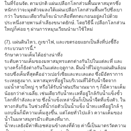
ในที่ร้อนจัด. ตามปกติ แผ่นเปลือกโลกส่วนพื้นมหาสมุทรซึ่ง
หนักกว่าจะมุดตัวจมลงใต้แผ่นเปลือกโลกส่วนพื้นทวีปซึ่งเบา
กว่า ในขณะเดียวกันก็จะนำเกลือที่ตกตะกอนอยู่ลงไปด้วย
ประหนึ่งสายพานลำเลียงขนาดยักษ์. โดยวิธีนี้ เปลือกโลกส่วน
ใหญ่ก็ค่อย ๆ ผ่านการหมุนเวียนนำมาใช้ใหม่
(7). แผ่นดินไหว, ภูเขาไฟ, และเขตรอยแยกเป็นสิ่งที่บ่งชี้ถึง
กระบวนการนี้.*
รักษาความเค็มได้อย่างน่าทึ่ง
ระดับความเค็มของมหาสมุทรแตกต่างกันไปในแต่ละที่ และ
บางครั้งก็ยังต่างกันในแต่ละฤดูกาล. ผืนน้ำที่ไม่ถูกแผ่นดินล้อม
รอบซึ่งเค็มที่สุดคืออ่าวเปอร์เซียและทะเลแดง ซึ่งมีอัตราการ
ระเหยสูงมาก. มหาสมุทรที่อยู่ในบริเวณที่ได้รับน้ำจืดจาก
แม่น้ำสายใหญ่ ๆ หรือได้รับน้ำฝนปริมาณมาก ๆ ก็มีความเค็ม
น้อยกว่าค่าเฉลี่ย. เช่นเดียวกับน้ำทะเลที่อยู่ใกล้กับน้ำแข็งขั้ว
โลกที่กำลังละลาย ซึ่งน้ำแข็งเหล่านั้นก็เป็นน้ำจืดที่แข็งตัว. ใน
ทางกลับกัน ในช่วงที่น้ำก่อตัวเป็นน้ำแข็ง น้ำทะเลที่อยู่ใกล้ ๆ
แถบนั้นก็มีความเค็มสูงขึ้น. แต่โดยทั่วไปแล้ว ความเค็มของ
น้ำในมหาสมุทรมีระดับคงที่มาก.
น้ำทะเลยังมีค่าพีเอชค่อนข้างคงที่ด้วย ค่านี้เป็นมาตรวัดความ