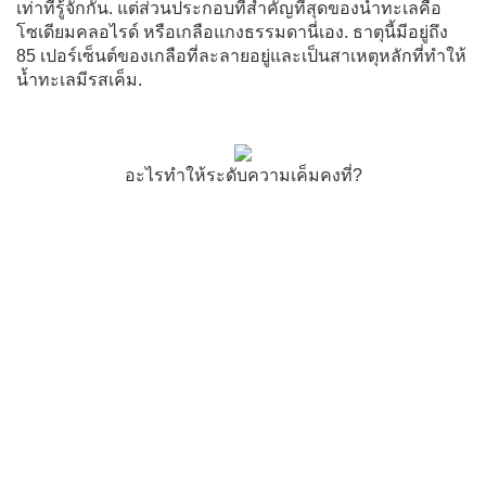
เท่าที่รู้จักกัน. แต่ส่วนประกอบที่สำคัญที่สุดของน้ำทะเลคือ
โซเดียมคลอไรด์ หรือเกลือแกงธรรมดานี่เอง. ธาตุนี้มีอยู่ถึง
85 เปอร์เซ็นต์ของเกลือที่ละลายอยู่และเป็นสาเหตุหลักที่ทำให้
น้ำทะเลมีรสเค็ม.
อะไรทำให้ระดับความเค็มคงที่?