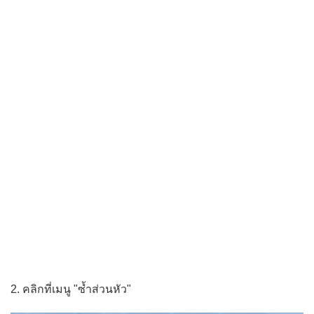
2. คลิกที่เมนู "ซ้ำส่วนหัว"