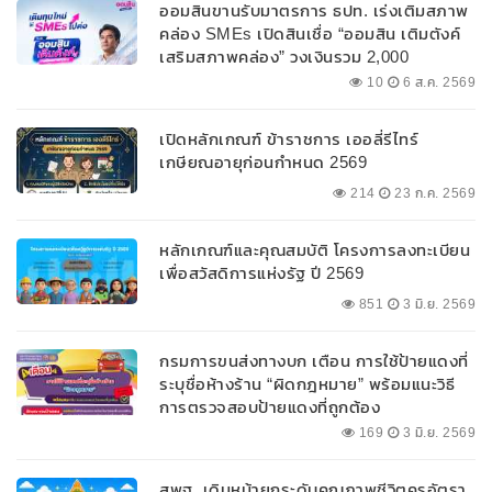
ออมสินขานรับมาตรการ ธปท. เร่งเติมสภาพ
คล่อง SMEs เปิดสินเชื่อ “ออมสิน เติมตังค์
เสริมสภาพคล่อง” วงเงินรวม 2,000
ลบ.สนับสนุนเงินทุนหมุนเวียนวงเงินกู้สูงสุด
10
6 ส.ค. 2569
100% ของหลักประกัน ผ่อนนานสูงสุด 10 ปี
เปิดหลักเกณฑ์ ข้าราชการ เออลี่รีไทร์
เกษียณอายุก่อนกำหนด 2569
214
23 ก.ค. 2569
หลักเกณฑ์และคุณสมบัติ โครงการลงทะเบียน
เพื่อสวัสดิการแห่งรัฐ ปี 2569
851
3 มิ.ย. 2569
กรมการขนส่งทางบก เตือน การใช้ป้ายแดงที่
ระบุชื่อห้างร้าน “ผิดกฎหมาย” พร้อมแนะวิธี
การตรวจสอบป้ายแดงที่ถูกต้อง
169
3 มิ.ย. 2569
สพฐ. เดินหน้ายกระดับคุณภาพชีวิตครูอัตรา