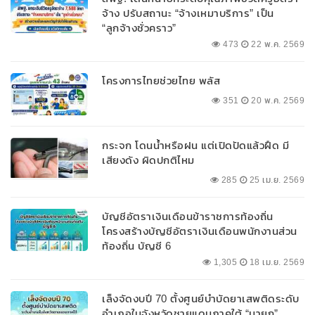
จ้าง ปรับสถานะ “จ้างเหมาบริการ” เป็น
“ลูกจ้างชั่วคราว”
473
22 พ.ค. 2569
โครงการไทยช่วยไทย พลัส
351
20 พ.ค. 2569
กระจก โดนน้ำหรือฝน แต่เปิดปัดแล้วฝืด มี
เสียงดัง ผิดปกติไหม
285
25 เม.ย. 2569
บัญชีอัตราเงินเดือนข้าราชการท้องถิ่น
โครงสร้างบัญชีอัตราเงินเดือนพนักงานส่วน
ท้องถิ่น บัญชี 6
1,305
18 เม.ย. 2569
เล็งจัดงบปี 70 ตั้งศูนย์บำบัดยาเสพติดระดับ
อำเภอในจังหวัดชายแดนภาคใต้ “นายก”