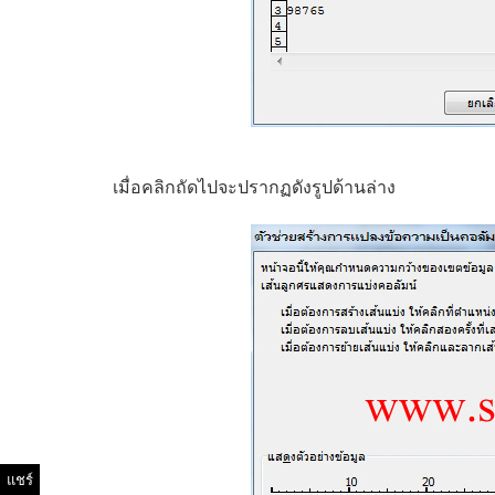
เมื่อคลิกถัดไปจะปรากฏดังรูปด้านล่าง
แชร์