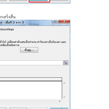
กเสร็จสิ้น