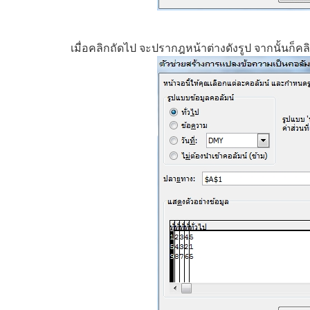
เมื่อคลิกถัดไป จะปรากฎหน้าต่างดังรูป จากนั้นก็คลิ