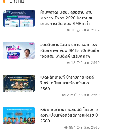
มาใหม่
ห้ามพลาด! บสย. ลุยอีสาน งาน
Money Expo 2026 Korat ขน
มาตรการเด็ด ช่วย SMEs ค้ำ
ประกันสินเชื่อ-แก้หนี้ 7-9 ส.ค. 69
18
6 ส.ค. 2569
ออมสินขานรับมาตรการ ธปท. เร่ง
เติมสภาพคล่อง SMEs เปิดสินเชื่อ
“ออมสิน เติมตังค์ เสริมสภาพ
คล่อง” วงเงินรวม 2,000
18
6 ส.ค. 2569
ลบ.สนับสนุนเงินทุนหมุนเวียน
วงเงินกู้สูงสุด 100% ของหลัก
เปิดหลักเกณฑ์ ข้าราชการ เออลี่
ประกัน ผ่อนนานสูงสุด 10 ปี
รีไทร์ เกษียณอายุก่อนกำหนด
2569
215
23 ก.ค. 2569
หลักเกณฑ์และคุณสมบัติ โครงการ
ลงทะเบียนเพื่อสวัสดิการแห่งรัฐ ปี
2569
854
3 มิ.ย. 2569