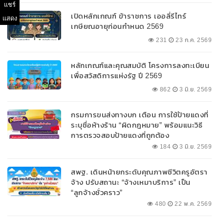
แชร์
เปิดหลักเกณฑ์ ข้าราชการ เออลี่รีไทร์
แสดง
เกษียณอายุก่อนกำหนด 2569
231
23 ก.ค. 2569
หลักเกณฑ์และคุณสมบัติ โครงการลงทะเบียน
เพื่อสวัสดิการแห่งรัฐ ปี 2569
862
3 มิ.ย. 2569
กรมการขนส่งทางบก เตือน การใช้ป้ายแดงที่
ระบุชื่อห้างร้าน “ผิดกฎหมาย” พร้อมแนะวิธี
การตรวจสอบป้ายแดงที่ถูกต้อง
184
3 มิ.ย. 2569
สพฐ. เดินหน้ายกระดับคุณภาพชีวิตครูอัตรา
จ้าง ปรับสถานะ “จ้างเหมาบริการ” เป็น
“ลูกจ้างชั่วคราว”
480
22 พ.ค. 2569