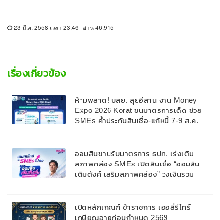
23 มี.ค. 2558 เวลา 23:46 | อ่าน 46,915
เรื่องเกี่ยวข้อง
ห้ามพลาด! บสย. ลุยอีสาน งาน Money
Expo 2026 Korat ขนมาตรการเด็ด ช่วย
SMEs ค้ำประกันสินเชื่อ-แก้หนี้ 7-9 ส.ค.
69
ออมสินขานรับมาตรการ ธปท. เร่งเติม
สภาพคล่อง SMEs เปิดสินเชื่อ “ออมสิน
เติมตังค์ เสริมสภาพคล่อง” วงเงินรวม
2,000 ลบ.สนับสนุนเงินทุนหมุนเวียนวงเงิน
กู้สูงสุด 100% ของหลักประกัน ผ่อนนาน
สูงสุด 10 ปี
เปิดหลักเกณฑ์ ข้าราชการ เออลี่รีไทร์
เกษียณอายุก่อนกำหนด 2569