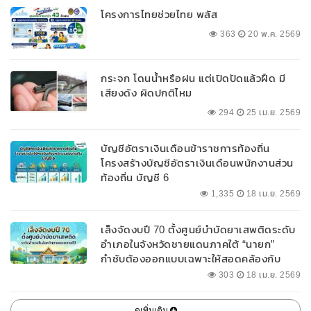
โครงการไทยช่วยไทย พลัส
363
20 พ.ค. 2569
กระจก โดนน้ำหรือฝน แต่เปิดปัดแล้วฝืด มี
เสียงดัง ผิดปกติไหม
294
25 เม.ย. 2569
บัญชีอัตราเงินเดือนข้าราชการท้องถิ่น
โครงสร้างบัญชีอัตราเงินเดือนพนักงานส่วน
ท้องถิ่น บัญชี 6
1,335
18 เม.ย. 2569
เล็งจัดงบปี 70 ตั้งศูนย์บำบัดยาเสพติดระดับ
อำเภอในจังหวัดชายแดนภาคใต้ “นายก”
กำชับต้องออกแบบเฉพาะให้สอดคล้องกับ
พื้นที่
303
18 เม.ย. 2569
ดูเพิ่มเติม